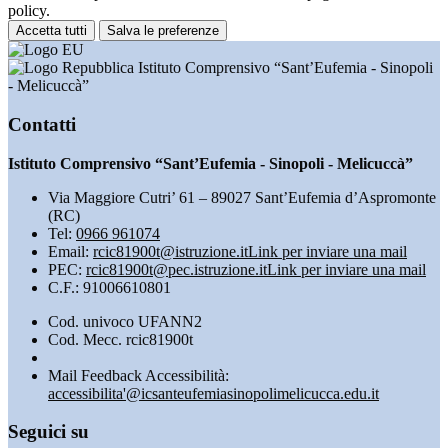
policy.
Accetta tutti
Salva le preferenze
Istituto Comprensivo “Sant’Eufemia - Sinopoli
- Melicuccà”
Contatti
Istituto Comprensivo “Sant’Eufemia - Sinopoli - Melicuccà”
Via Maggiore Cutri’ 61 – 89027 Sant’Eufemia d’Aspromonte
(RC)
Tel:
0966 961074
Email:
rcic81900t@istruzione.it
Link per inviare una mail
PEC:
rcic81900t@pec.istruzione.it
Link per inviare una mail
C.F.: 91006610801
Cod. univoco UFANN2
Cod. Mecc. rcic81900t
Mail Feedback Accessibilità:
accessibilita'@icsanteufemiasinopolimelicucca.edu.it
Seguici su