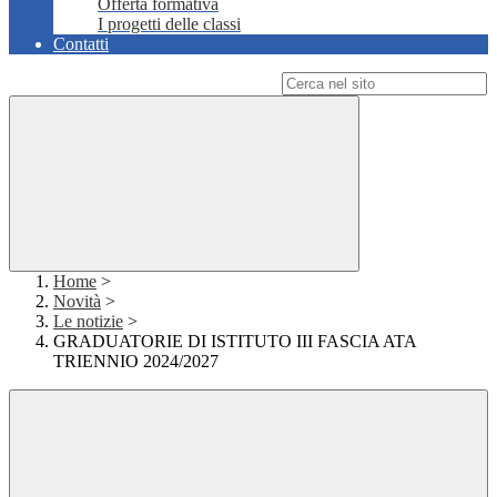
Offerta formativa
I progetti delle classi
Contatti
Campo di ricerca per le pagine del sito
Home
>
Novità
>
Le notizie
>
GRADUATORIE DI ISTITUTO III FASCIA ATA
TRIENNIO 2024/2027