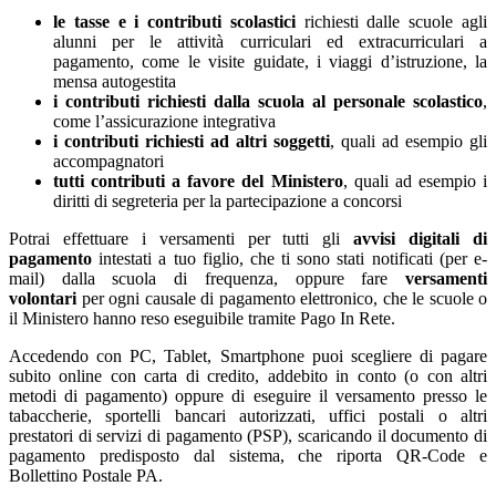
le tasse e i contributi scolastici
richiesti dalle scuole agli
alunni per le attività curriculari ed extracurriculari a
pagamento, come le visite guidate, i viaggi d’istruzione, la
mensa autogestita
i contributi richiesti dalla scuola al personale scolastico
,
come l’assicurazione integrativa
i contributi richiesti ad altri soggetti
, quali ad esempio gli
accompagnatori
tutti contributi a favore del Ministero
, quali ad esempio i
diritti di segreteria per la partecipazione a concorsi
Potrai effettuare i versamenti per tutti gli
avvisi digitali di
pagamento
intestati a tuo figlio, che ti sono stati notificati (per e-
mail) dalla scuola di frequenza, oppure fare
versamenti
volontari
per ogni causale di pagamento elettronico, che le scuole o
il Ministero hanno reso eseguibile tramite Pago In Rete.
Accedendo con PC, Tablet, Smartphone puoi scegliere di pagare
subito online con carta di credito, addebito in conto (o con altri
metodi di pagamento) oppure di eseguire il versamento presso le
tabaccherie, sportelli bancari autorizzati, uffici postali o altri
prestatori di servizi di pagamento (PSP), scaricando il documento di
pagamento predisposto dal sistema, che riporta QR-Code e
Bollettino Postale PA.