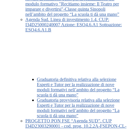
modulo formativo "Recitiamo insieme: Il Teatro per
imparare e divertirsi"-Classe quinta Sinopoli
nell’ambito del progetto “La scuola ti dà una mano”
Agenda Sud. Linea di investimento 1.4. CUP:
I34D25000240007 Azione: ESO4.6.A1 Sottoazione:
ESO4.6.A1.B
Graduatoria definitiva relativa alla selezione
Esperti e Tutor per la realizzazione di nove
moduli formativi nell’ambito del progetto “La
scuola ti dà una mano”
Graduatoria provvisoria relativa alla selezione
Esperti e Tutor per la realizzazione di nove
moduli formativi nell’ambito del progetto “La
scuola ti dà una mano”
PROGETTO PON FSE “Agenda SUD”. CUP
I34D23003290001 - cod. prog. 10.2.2A-FSEPON-CL-