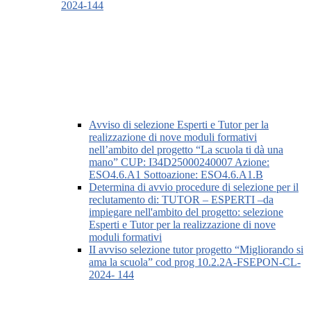
2024-144
Avviso di selezione Esperti e Tutor per la
realizzazione di nove moduli formativi
nell’ambito del progetto “La scuola ti dà una
mano” CUP: I34D25000240007 Azione:
ESO4.6.A1 Sottoazione: ESO4.6.A1.B
Determina di avvio procedure di selezione per il
reclutamento di: TUTOR – ESPERTI –da
impiegare nell'ambito del progetto: selezione
Esperti e Tutor per la realizzazione di nove
moduli formativi
II avviso selezione tutor progetto “Migliorando si
ama la scuola” cod prog 10.2.2A-FSEPON-CL-
2024- 144