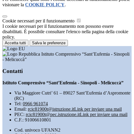
visionare la
COOKIE POLICY
.
Cookie necessari per il funzionamento
I cookie necessari per il funzionamento non possono essere
disabilitati. È possibile consultare l'elenco nella pagina della cookie
policy.
Accetta tutti
Salva le preferenze
Istituto Comprensivo “Sant’Eufemia - Sinopoli
- Melicuccà”
Contatti
Istituto Comprensivo “Sant’Eufemia - Sinopoli - Melicuccà”
Via Maggiore Cutri’ 61 – 89027 Sant’Eufemia d’Aspromonte
(RC)
Tel:
0966 961074
Email:
rcic81900t@istruzione.it
Link per inviare una mail
PEC:
rcic81900t@pec.istruzione.it
Link per inviare una mail
C.F.: 91006610801
Cod. univoco UFANN2