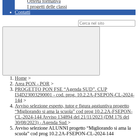
Offerta formativa
I progetti delle classi
Contatti
Campo di ricerca per le pagine del sito
Home
>
Area PON - POR
>
PROGETTO PON FSE “Agenda SUD”. CUP
I34D23003290001 - cod. prog. 10.2.2A-FSEPON-CL-2024-
144
>
Avviso selezione esperto, tutor e figura aggiuntiva progetto
“Migliorando si ama la scuola” cod prog 10.2.2A-FSEPON-
CL-2024-144 Avviso 134894 del 21/11/2023 (DM 176 del
30/08/2023) - Agenda Sud
>
Avviso selezione ALUNNI progetto “Migliorando si ama la
scuola” cod prog 10.2.2A-FSEPON-CL-2024-144