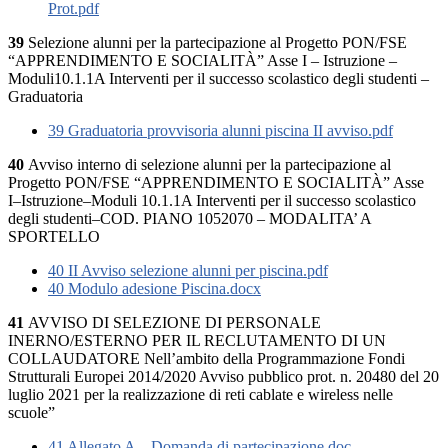
Prot.pdf
39
Selezione alunni per la partecipazione al Progetto PON/FSE
“APPRENDIMENTO E SOCIALITÀ” Asse I – Istruzione –
Moduli10.1.1A Interventi per il successo scolastico degli studenti –
Graduatoria
39 Graduatoria provvisoria alunni piscina II avviso.pdf
40
Avviso interno di selezione alunni per la partecipazione al
Progetto PON/FSE “APPRENDIMENTO E SOCIALITÀ” Asse
I–Istruzione–Moduli 10.1.1A Interventi per il successo scolastico
degli studenti–COD. PIANO 1052070 – MODALITA’ A
SPORTELLO
40 II Avviso selezione alunni per piscina.pdf
40 Modulo adesione Piscina.docx
41
AVVISO DI SELEZIONE DI PERSONALE
INERNO/ESTERNO PER IL RECLUTAMENTO DI UN
COLLAUDATORE Nell’ambito della Programmazione Fondi
Strutturali Europei 2014/2020 Avviso pubblico prot. n. 20480 del 20
luglio 2021 per la realizzazione di reti cablate e wireless nelle
scuole”
41 Allegato A – Domanda di partecipazione.doc