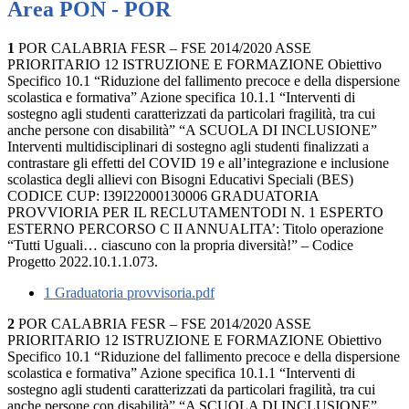
Area PON - POR
1
POR CALABRIA FESR – FSE 2014/2020 ASSE
PRIORITARIO 12 ISTRUZIONE E FORMAZIONE Obiettivo
Specifico 10.1 “Riduzione del fallimento precoce e della dispersione
scolastica e formativa” Azione specifica 10.1.1 “Interventi di
sostegno agli studenti caratterizzati da particolari fragilità, tra cui
anche persone con disabilità” “A SCUOLA DI INCLUSIONE”
Interventi multidisciplinari di sostegno agli studenti finalizzati a
contrastare gli effetti del COVID 19 e all’integrazione e inclusione
scolastica degli allievi con Bisogni Educativi Speciali (BES)
CODICE CUP: I39I22000130006 GRADUATORIA
PROVVIORIA PER IL RECLUTAMENTODI N. 1 ESPERTO
ESTERNO PERCORSO C II ANNUALITA’: Titolo operazione
“Tutti Uguali… ciascuno con la propria diversità!” – Codice
Progetto 2022.10.1.1.073.
1 Graduatoria provvisoria.pdf
2
POR CALABRIA FESR – FSE 2014/2020 ASSE
PRIORITARIO 12 ISTRUZIONE E FORMAZIONE Obiettivo
Specifico 10.1 “Riduzione del fallimento precoce e della dispersione
scolastica e formativa” Azione specifica 10.1.1 “Interventi di
sostegno agli studenti caratterizzati da particolari fragilità, tra cui
anche persone con disabilità” “A SCUOLA DI INCLUSIONE”