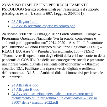
23
AVVISO DI SELEZIONE PER RECLUTAMENTO
PSICOLOGO (servizi professionali per l’assistenza e il supporto
psicologico ex art. 1, comma 697, Legge n. 234/2021)
23 Allegato 1.doc
23 Avviso selezione esperto psicologo.pdf
24
Avviso 38007 del 27 maggio 2022 Fondi Strutturali Europei –
Programma Operativo Nazionale “Per la scuola, competenze e
ambienti per l’apprendimento” 2014-2020 – Asse II – Infrastrutture
per l’istruzione – Fondo Europeo di Sviluppo Regionale (FESR) –
REACT EU. Asse V – Priorità d’investimento: 13i – (FESR)
“Promuovere il superamento degli effetti della crisi nel contesto della
pandemia di COVID-19 e delle sue conseguenze sociali e preparare
una ripresa verde, digitale e resiliente dell’economia” – Obiettivo
specifico 13.1: Facilitare una ripresa verde, digitale e resiliente
dell’economia. 13.1.5 – “Ambienti didattici innovativi per le scuole
dell’infanzia”.
24 Allegati A.doc
24 Allegato B.doc
24 Avviso di selezione personale interno-esterno per il
reclutamento di un progettista e un collaudatore – Avviso
38007 del 27 maggio 2022.pdf