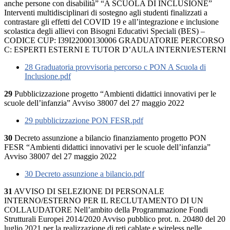
anche persone con disabilità” “A SCUOLA DI INCLUSIONE”
Interventi multidisciplinari di sostegno agli studenti finalizzati a
contrastare gli effetti del COVID 19 e all’integrazione e inclusione
scolastica degli allievi con Bisogni Educativi Speciali (BES) –
CODICE CUP: I39I22000130006 GRADUATORIE PERCORSO
C: ESPERTI ESTERNI E TUTOR D’AULA INTERNI/ESTERNI
28 Graduatoria provvisoria percorso c PON A Scuola di
Inclusione.pdf
29
Pubblicizzazione progetto “Ambienti didattici innovativi per le
scuole dell’infanzia” Avviso 38007 del 27 maggio 2022
29 pubblicizzazione PON FESR.pdf
30
Decreto assunzione a bilancio finanziamento progetto PON
FESR “Ambienti didattici innovativi per le scuole dell’infanzia”
Avviso 38007 del 27 maggio 2022
30 Decreto assunzione a bilancio.pdf
31
AVVISO DI SELEZIONE DI PERSONALE
INTERNO/ESTERNO PER IL RECLUTAMENTO DI UN
COLLAUDATORE Nell’ambito della Programmazione Fondi
Strutturali Europei 2014/2020 Avviso pubblico prot. n. 20480 del 20
luglio 2021 per la realizzazione di reti cablate e wireless nelle