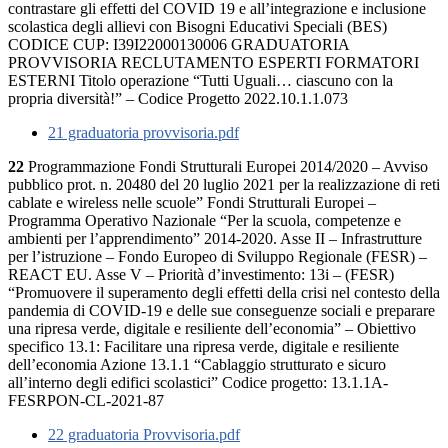
contrastare gli effetti del COVID 19 e all’integrazione e inclusione
scolastica degli allievi con Bisogni Educativi Speciali (BES)
CODICE CUP: I39I22000130006 GRADUATORIA
PROVVISORIA RECLUTAMENTO ESPERTI FORMATORI
ESTERNI Titolo operazione “Tutti Uguali… ciascuno con la
propria diversità!” – Codice Progetto 2022.10.1.1.073
21 graduatoria provvisoria.pdf
22
Programmazione Fondi Strutturali Europei 2014/2020 – Avviso
pubblico prot. n. 20480 del 20 luglio 2021 per la realizzazione di reti
cablate e wireless nelle scuole” Fondi Strutturali Europei –
Programma Operativo Nazionale “Per la scuola, competenze e
ambienti per l’apprendimento” 2014-2020. Asse II – Infrastrutture
per l’istruzione – Fondo Europeo di Sviluppo Regionale (FESR) –
REACT EU. Asse V – Priorità d’investimento: 13i – (FESR)
“Promuovere il superamento degli effetti della crisi nel contesto della
pandemia di COVID-19 e delle sue conseguenze sociali e preparare
una ripresa verde, digitale e resiliente dell’economia” – Obiettivo
specifico 13.1: Facilitare una ripresa verde, digitale e resiliente
dell’economia Azione 13.1.1 “Cablaggio strutturato e sicuro
all’interno degli edifici scolastici” Codice progetto: 13.1.1A-
FESRPON-CL-2021-87
22 graduatoria Provvisoria.pdf