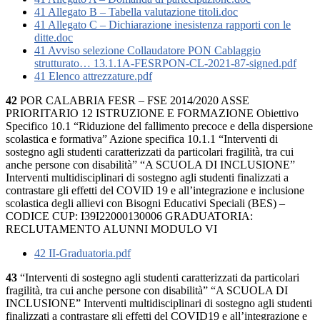
41 Allegato B – Tabella valutazione titoli.doc
41 Allegato C – Dichiarazione inesistenza rapporti con le
ditte.doc
41 Avviso selezione Collaudatore PON Cablaggio
strutturato… 13.1.1A-FESRPON-CL-2021-87-signed.pdf
41 Elenco attrezzature.pdf
42
POR CALABRIA FESR – FSE 2014/2020 ASSE
PRIORITARIO 12 ISTRUZIONE E FORMAZIONE Obiettivo
Specifico 10.1 “Riduzione del fallimento precoce e della dispersione
scolastica e formativa” Azione specifica 10.1.1 “Interventi di
sostegno agli studenti caratterizzati da particolari fragilità, tra cui
anche persone con disabilità” “A SCUOLA DI INCLUSIONE”
Interventi multidisciplinari di sostegno agli studenti finalizzati a
contrastare gli effetti del COVID 19 e all’integrazione e inclusione
scolastica degli allievi con Bisogni Educativi Speciali (BES) –
CODICE CUP: I39I22000130006 GRADUATORIA:
RECLUTAMENTO ALUNNI MODULO VI
42 II-Graduatoria.pdf
43
“Interventi di sostegno agli studenti caratterizzati da particolari
fragilità, tra cui anche persone con disabilità” “A SCUOLA DI
INCLUSIONE” Interventi multidisciplinari di sostegno agli studenti
finalizzati a contrastare gli effetti del COVID19 e all’integrazione e