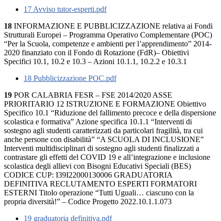
17 Avviso tutor-esperti.pdf
18
INFORMAZIONE E PUBBLICIZZAZIONE relativa ai Fondi
Strutturali Europei – Programma Operativo Complementare (POC)
“Per la Scuola, competenze e ambienti per l’apprendimento” 2014-
2020 finanziato con il Fondo di Rotazione (FdR)– Obiettivi
Specifici 10.1, 10.2 e 10.3 – Azioni 10.1.1, 10.2.2 e 10.3.1
18 Pubblicizzazione POC.pdf
19
POR CALABRIA FESR – FSE 2014/2020 ASSE
PRIORITARIO 12 ISTRUZIONE E FORMAZIONE Obiettivo
Specifico 10.1 “Riduzione del fallimento precoce e della dispersione
scolastica e formativa” Azione specifica 10.1.1 “Interventi di
sostegno agli studenti caratterizzati da particolari fragilità, tra cui
anche persone con disabilità” “A SCUOLA DI INCLUSIONE”
Interventi multidisciplinari di sostegno agli studenti finalizzati a
contrastare gli effetti del COVID 19 e all’integrazione e inclusione
scolastica degli allievi con Bisogni Educativi Speciali (BES)
CODICE CUP: I39I22000130006 GRADUATORIA
DEFINITIVA RECLUTAMENTO ESPERTI FORMATORI
ESTERNI Titolo operazione “Tutti Uguali… ciascuno con la
propria diversità!” – Codice Progetto 2022.10.1.1.073
19 graduatoria definitiva.pdf