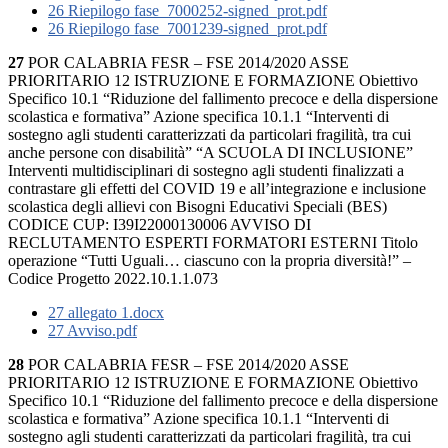
26 Riepilogo fase_7000252-signed_prot.pdf
26 Riepilogo fase_7001239-signed_prot.pdf
27
POR CALABRIA FESR – FSE 2014/2020 ASSE
PRIORITARIO 12 ISTRUZIONE E FORMAZIONE Obiettivo
Specifico 10.1 “Riduzione del fallimento precoce e della dispersione
scolastica e formativa” Azione specifica 10.1.1 “Interventi di
sostegno agli studenti caratterizzati da particolari fragilità, tra cui
anche persone con disabilità” “A SCUOLA DI INCLUSIONE”
Interventi multidisciplinari di sostegno agli studenti finalizzati a
contrastare gli effetti del COVID 19 e all’integrazione e inclusione
scolastica degli allievi con Bisogni Educativi Speciali (BES)
CODICE CUP: I39I22000130006 AVVISO DI
RECLUTAMENTO ESPERTI FORMATORI ESTERNI Titolo
operazione “Tutti Uguali… ciascuno con la propria diversità!” –
Codice Progetto 2022.10.1.1.073
27 allegato 1.docx
27 Avviso.pdf
28
POR CALABRIA FESR – FSE 2014/2020 ASSE
PRIORITARIO 12 ISTRUZIONE E FORMAZIONE Obiettivo
Specifico 10.1 “Riduzione del fallimento precoce e della dispersione
scolastica e formativa” Azione specifica 10.1.1 “Interventi di
sostegno agli studenti caratterizzati da particolari fragilità, tra cui