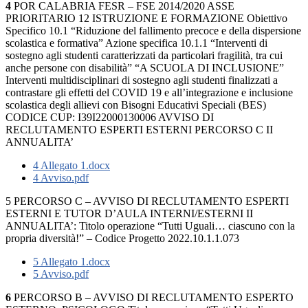
4
POR CALABRIA FESR – FSE 2014/2020 ASSE
PRIORITARIO 12 ISTRUZIONE E FORMAZIONE Obiettivo
Specifico 10.1 “Riduzione del fallimento precoce e della dispersione
scolastica e formativa” Azione specifica 10.1.1 “Interventi di
sostegno agli studenti caratterizzati da particolari fragilità, tra cui
anche persone con disabilità” “A SCUOLA DI INCLUSIONE”
Interventi multidisciplinari di sostegno agli studenti finalizzati a
contrastare gli effetti del COVID 19 e all’integrazione e inclusione
scolastica degli allievi con Bisogni Educativi Speciali (BES)
CODICE CUP: I39I22000130006 AVVISO DI
RECLUTAMENTO ESPERTI ESTERNI PERCORSO C II
ANNUALITA’
4 Allegato 1.docx
4 Avviso.pdf
5 PERCORSO C – AVVISO DI RECLUTAMENTO ESPERTI
ESTERNI E TUTOR D’AULA INTERNI/ESTERNI II
ANNUALITA’: Titolo operazione “Tutti Uguali… ciascuno con la
propria diversità!” – Codice Progetto 2022.10.1.1.073
5 Allegato 1.docx
5 Avviso.pdf
6
PERCORSO B – AVVISO DI RECLUTAMENTO ESPERTO