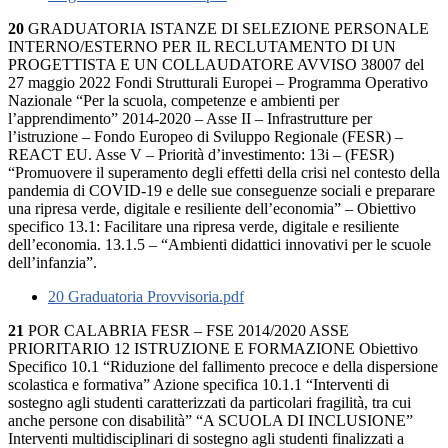
20
GRADUATORIA ISTANZE DI SELEZIONE PERSONALE
INTERNO/ESTERNO PER IL RECLUTAMENTO DI UN
PROGETTISTA E UN COLLAUDATORE AVVISO 38007 del
27 maggio 2022 Fondi Strutturali Europei – Programma Operativo
Nazionale “Per la scuola, competenze e ambienti per
l’apprendimento” 2014-2020 – Asse II – Infrastrutture per
l’istruzione – Fondo Europeo di Sviluppo Regionale (FESR) –
REACT EU. Asse V – Priorità d’investimento: 13i – (FESR)
“Promuovere il superamento degli effetti della crisi nel contesto della
pandemia di COVID-19 e delle sue conseguenze sociali e preparare
una ripresa verde, digitale e resiliente dell’economia” – Obiettivo
specifico 13.1: Facilitare una ripresa verde, digitale e resiliente
dell’economia. 13.1.5 – “Ambienti didattici innovativi per le scuole
dell’infanzia”.
20 Graduatoria Provvisoria.pdf
21
POR CALABRIA FESR – FSE 2014/2020 ASSE
PRIORITARIO 12 ISTRUZIONE E FORMAZIONE Obiettivo
Specifico 10.1 “Riduzione del fallimento precoce e della dispersione
scolastica e formativa” Azione specifica 10.1.1 “Interventi di
sostegno agli studenti caratterizzati da particolari fragilità, tra cui
anche persone con disabilità” “A SCUOLA DI INCLUSIONE”
Interventi multidisciplinari di sostegno agli studenti finalizzati a