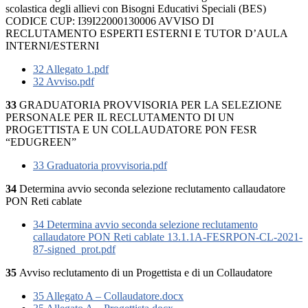
scolastica degli allievi con Bisogni Educativi Speciali (BES)
CODICE CUP: I39I22000130006 AVVISO DI
RECLUTAMENTO ESPERTI ESTERNI E TUTOR D’AULA
INTERNI/ESTERNI
32 Allegato 1.pdf
32 Avviso.pdf
33
GRADUATORIA PROVVISORIA PER LA SELEZIONE
PERSONALE PER IL RECLUTAMENTO DI UN
PROGETTISTA E UN COLLAUDATORE PON FESR
“EDUGREEN”
33 Graduatoria provvisoria.pdf
34
Determina avvio seconda selezione reclutamento callaudatore
PON Reti cablate
34 Determina avvio seconda selezione reclutamento
callaudatore PON Reti cablate 13.1.1A-FESRPON-CL-2021-
87-signed_prot.pdf
35
Avviso reclutamento di un Progettista e di un Collaudatore
35 Allegato A – Collaudatore.docx