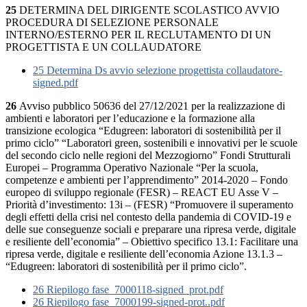
25
DETERMINA DEL DIRIGENTE SCOLASTICO AVVIO
PROCEDURA DI SELEZIONE PERSONALE
INTERNO/ESTERNO PER IL RECLUTAMENTO DI UN
PROGETTISTA E UN COLLAUDATORE
25 Determina Ds avvio selezione progettista collaudatore-
signed.pdf
26
Avviso pubblico 50636 del 27/12/2021 per la realizzazione di
ambienti e laboratori per l’educazione e la formazione alla
transizione ecologica “Edugreen: laboratori di sostenibilità per il
primo ciclo” “Laboratori green, sostenibili e innovativi per le scuole
del secondo ciclo nelle regioni del Mezzogiorno” Fondi Strutturali
Europei – Programma Operativo Nazionale “Per la scuola,
competenze e ambienti per l’apprendimento” 2014-2020 – Fondo
europeo di sviluppo regionale (FESR) – REACT EU Asse V –
Priorità d’investimento: 13i – (FESR) “Promuovere il superamento
degli effetti della crisi nel contesto della pandemia di COVID-19 e
delle sue conseguenze sociali e preparare una ripresa verde, digitale
e resiliente dell’economia” – Obiettivo specifico 13.1: Facilitare una
ripresa verde, digitale e resiliente dell’economia Azione 13.1.3 –
“Edugreen: laboratori di sostenibilità per il primo ciclo”.
26 Riepilogo fase_7000118-signed_prot.pdf
26 Riepilogo fase_7000199-signed-prot..pdf