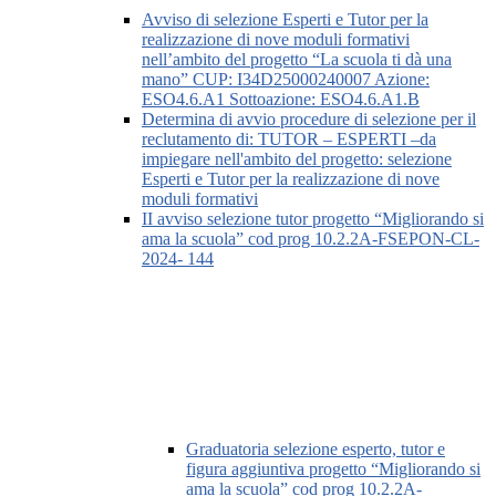
Avviso di selezione Esperti e Tutor per la
realizzazione di nove moduli formativi
nell’ambito del progetto “La scuola ti dà una
mano” CUP: I34D25000240007 Azione:
ESO4.6.A1 Sottoazione: ESO4.6.A1.B
Determina di avvio procedure di selezione per il
reclutamento di: TUTOR – ESPERTI –da
impiegare nell'ambito del progetto: selezione
Esperti e Tutor per la realizzazione di nove
moduli formativi
II avviso selezione tutor progetto “Migliorando si
ama la scuola” cod prog 10.2.2A-FSEPON-CL-
2024- 144
Graduatoria selezione esperto, tutor e
figura aggiuntiva progetto “Migliorando si
ama la scuola” cod prog 10.2.2A-