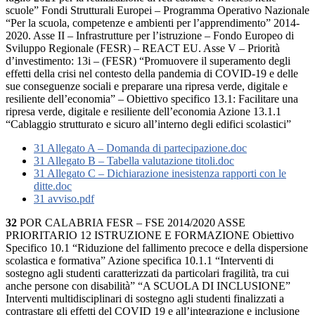
scuole” Fondi Strutturali Europei – Programma Operativo Nazionale
“Per la scuola, competenze e ambienti per l’apprendimento” 2014-
2020. Asse II – Infrastrutture per l’istruzione – Fondo Europeo di
Sviluppo Regionale (FESR) – REACT EU. Asse V – Priorità
d’investimento: 13i – (FESR) “Promuovere il superamento degli
effetti della crisi nel contesto della pandemia di COVID-19 e delle
sue conseguenze sociali e preparare una ripresa verde, digitale e
resiliente dell’economia” – Obiettivo specifico 13.1: Facilitare una
ripresa verde, digitale e resiliente dell’economia Azione 13.1.1
“Cablaggio strutturato e sicuro all’interno degli edifici scolastici”
31 Allegato A – Domanda di partecipazione.doc
31 Allegato B – Tabella valutazione titoli.doc
31 Allegato C – Dichiarazione inesistenza rapporti con le
ditte.doc
31 avviso.pdf
32
POR CALABRIA FESR – FSE 2014/2020 ASSE
PRIORITARIO 12 ISTRUZIONE E FORMAZIONE Obiettivo
Specifico 10.1 “Riduzione del fallimento precoce e della dispersione
scolastica e formativa” Azione specifica 10.1.1 “Interventi di
sostegno agli studenti caratterizzati da particolari fragilità, tra cui
anche persone con disabilità” “A SCUOLA DI INCLUSIONE”
Interventi multidisciplinari di sostegno agli studenti finalizzati a
contrastare gli effetti del COVID 19 e all’integrazione e inclusione