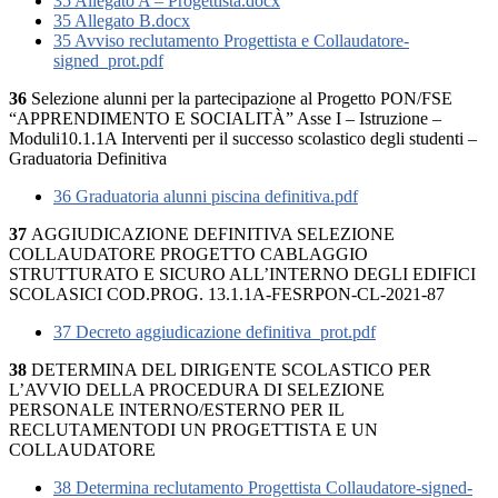
35 Allegato A – Progettista.docx
35 Allegato B.docx
35 Avviso reclutamento Progettista e Collaudatore-
signed_prot.pdf
36
Selezione alunni per la partecipazione al Progetto PON/FSE
“APPRENDIMENTO E SOCIALITÀ” Asse I – Istruzione –
Moduli10.1.1A Interventi per il successo scolastico degli studenti –
Graduatoria Definitiva
36 Graduatoria alunni piscina definitiva.pdf
37
AGGIUDICAZIONE DEFINITIVA SELEZIONE
COLLAUDATORE PROGETTO CABLAGGIO
STRUTTURATO E SICURO ALL’INTERNO DEGLI EDIFICI
SCOLASICI COD.PROG. 13.1.1A-FESRPON-CL-2021-87
37 Decreto aggiudicazione definitiva_prot.pdf
38
DETERMINA DEL DIRIGENTE SCOLASTICO PER
L’AVVIO DELLA PROCEDURA DI SELEZIONE
PERSONALE INTERNO/ESTERNO PER IL
RECLUTAMENTODI UN PROGETTISTA E UN
COLLAUDATORE
38 Determina reclutamento Progettista Collaudatore-signed-