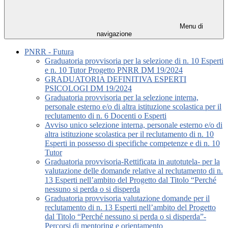
Menu di
navigazione
PNRR - Futura
Graduatoria provvisoria per la selezione di n. 10 Esperti
e n. 10 Tutor Progetto PNRR DM 19/2024
GRADUATORIA DEFINITIVA ESPERTI
PSICOLOGI DM 19/2024
Graduatoria provvisoria per la selezione interna,
personale esterno e/o di altra istituzione scolastica per il
reclutamento di n. 6 Docenti o Esperti
Avviso unico selezione interna, personale esterno e/o di
altra istituzione scolastica per il reclutamento di n. 10
Esperti in possesso di specifiche competenze e di n. 10
Tutor
Graduatoria provvisoria-Rettificata in autotutela- per la
valutazione delle domande relative al reclutamento di n.
13 Esperti nell’ambito del Progetto dal Titolo “Perché
nessuno si perda o si disperda
Graduatoria provvisoria valutazione domande per il
reclutamento di n. 13 Esperti nell’ambito del Progetto
dal Titolo “Perché nessuno si perda o si disperda”-
Percorsi di mentoring e orientamento