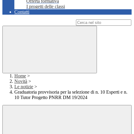
Offerta formativa
I progetti delle classi
Contatti
Campo di ricerca per le pagine del sito
Home
>
Novità
>
Le notizie
>
Graduatoria provvisoria per la selezione di n. 10 Esperti e n.
10 Tutor Progetto PNRR DM 19/2024