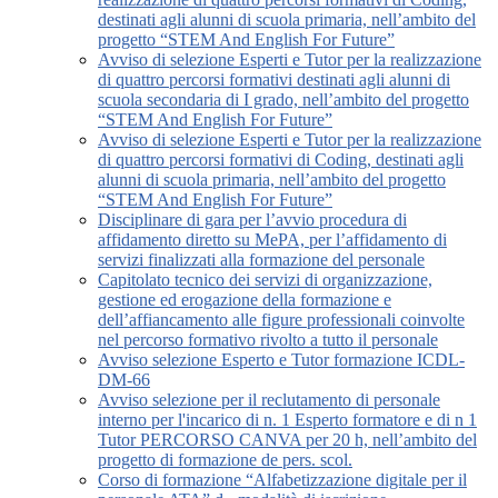
destinati agli alunni di scuola primaria, nell’ambito del
progetto “STEM And English For Future”
Avviso di selezione Esperti e Tutor per la realizzazione
di quattro percorsi formativi destinati agli alunni di
scuola secondaria di I grado, nell’ambito del progetto
“STEM And English For Future”
Avviso di selezione Esperti e Tutor per la realizzazione
di quattro percorsi formativi di Coding, destinati agli
alunni di scuola primaria, nell’ambito del progetto
“STEM And English For Future”
Disciplinare di gara per l’avvio procedura di
affidamento diretto su MePA, per l’affidamento di
servizi finalizzati alla formazione del personale
Capitolato tecnico dei servizi di organizzazione,
gestione ed erogazione della formazione e
dell’affiancamento alle figure professionali coinvolte
nel percorso formativo rivolto a tutto il personale
Avviso selezione Esperto e Tutor formazione ICDL-
DM-66
Avviso selezione per il reclutamento di personale
interno per l'incarico di n. 1 Esperto formatore e di n 1
Tutor PERCORSO CANVA per 20 h, nell’ambito del
progetto di formazione de pers. scol.
Corso di formazione “Alfabetizzazione digitale per il