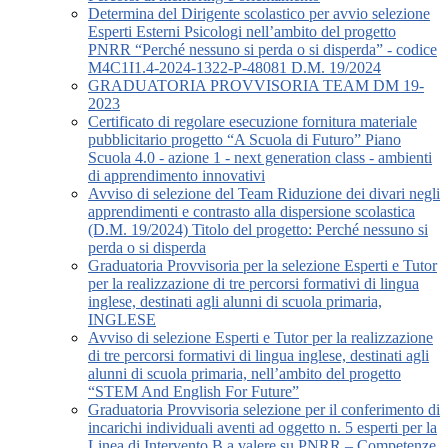
Determina del Dirigente scolastico per avvio selezione
Esperti Esterni Psicologi nell’ambito del progetto
PNRR “Perché nessuno si perda o si disperda” - codice
M4C1I1.4-2024-1322-P-48081 D.M. 19/2024
GRADUATORIA PROVVISORIA TEAM DM 19-
2023
Certificato di regolare esecuzione fornitura materiale
pubblicitario progetto “A Scuola di Futuro” Piano
Scuola 4.0 - azione 1 - next generation class - ambienti
di apprendimento innovativi
Avviso di selezione del Team Riduzione dei divari negli
apprendimenti e contrasto alla dispersione scolastica
(D.M. 19/2024) Titolo del progetto: Perché nessuno si
perda o si disperda
Graduatoria Provvisoria per la selezione Esperti e Tutor
per la realizzazione di tre percorsi formativi di lingua
inglese, destinati agli alunni di scuola primaria,
INGLESE
Avviso di selezione Esperti e Tutor per la realizzazione
di tre percorsi formativi di lingua inglese, destinati agli
alunni di scuola primaria, nell’ambito del progetto
“STEM And English For Future”
Graduatoria Provvisoria selezione per il conferimento di
incarichi individuali aventi ad oggetto n. 5 esperti per la
Linea di Intervento B a valere su PNRR – Competenze