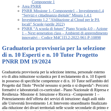
Componente 1
Area PNRR
PNRR Missione 1- Componente1 – Investimento1.4
“Servizi e cittadinanza digitale” Misura 1.4.1
Investimento 1.2 "Abilitazione al Cloud per le PA
locali" Scuole (aprile 2022)
PNRR “A scuola di futuro” Piano Scuola 4.0 – Azione
1 – Next generation class – Ambienti di apprendimento
innovativi – Codice M4C1I3.2-2022-961-P-10898
Graduatoria provvisoria per la selezione
di n. 10 Esperti e n. 10 Tutor Progetto
PNRR DM 19/2024
Graduatoria provvisoria per la selezione interna, personale esterno
e/o di altra istituzione scolastica per il reclutamento di n. 10 Esperti
in possesso di specifiche competenze e di n. 10 Tutor nell'ambito del
Progetto dal Titolo “Perché nessuno si perda o si disperda”- Percorsi
formativi e laboratoriali co-curriculari - Piano Nazionale di Ripresa e
Resilienza- Missione 4: Istruzione e Ricerca –Componente 1 –
Potenziamento dell’offerta dei servizi di istruzione: dagli asili nido
alle Università Investimento 1.4: Intervento straordinario finalizzato
alla riduzione dei divari territoriali nelle scuole secondarie di primo e