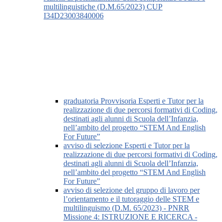
multilinguistiche (D.M.65/2023) CUP
I34D23003840006
graduatoria Provvisoria Esperti e Tutor per la
realizzazione di due percorsi formativi di Coding,
destinati agli alunni di Scuola dell’Infanzia,
nell’ambito del progetto “STEM And English
For Future”
avviso di selezione Esperti e Tutor per la
realizzazione di due percorsi formativi di Coding,
destinati agli alunni di Scuola dell’Infanzia,
nell’ambito del progetto “STEM And English
For Future”
avviso di selezione del gruppo di lavoro per
l’orientamento e il tutoraggio delle STEM e
multilinguismo (D.M. 65/2023) - PNRR
Missione 4: ISTRUZIONE E RICERCA -