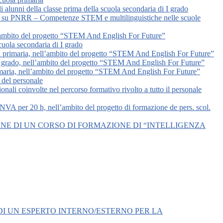
i alunni della classe prima della scuola secondaria di I grado
alere su PNRR – Competenze STEM e multilinguistiche nelle scuole
nell’ambito del progetto “STEM And English For Future”
scuola secondaria di I grado
uola primaria, nell’ambito del progetto “STEM And English For Future”
 di I grado, nell’ambito del progetto “STEM And English For Future”
 primaria, nell’ambito del progetto “STEM And English For Future”
 del personale
onali coinvolte nel percorso formativo rivolto a tutto il personale
VA per 20 h, nell’ambito del progetto di formazione de pers. scol.
NE DI UN CORSO DI FORMAZIONE DI “INTELLIGENZA
I UN ESPERTO INTERNO/ESTERNO PER LA