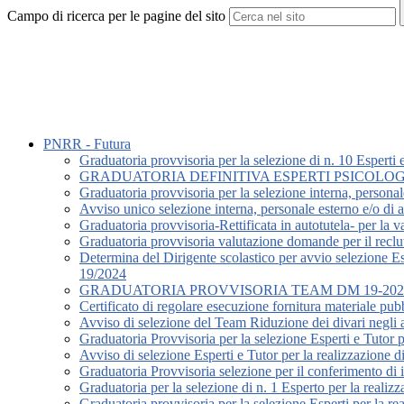
Campo di ricerca per le pagine del sito
PNRR - Futura
Graduatoria provvisoria per la selezione di n. 10 Esper
GRADUATORIA DEFINITIVA ESPERTI PSICOLOGI
Graduatoria provvisoria per la selezione interna, personale
Avviso unico selezione interna, personale esterno e/o di al
Graduatoria provvisoria-Rettificata in autotutela- per la 
Graduatoria provvisoria valutazione domande per il reclut
Determina del Dirigente scolastico per avvio selezione 
19/2024
GRADUATORIA PROVVISORIA TEAM DM 19-202
Certificato di regolare esecuzione fornitura materiale pu
Avviso di selezione del Team Riduzione dei divari negli a
Graduatoria Provvisoria per la selezione Esperti e Tutor p
Avviso di selezione Esperti e Tutor per la realizzazione d
Graduatoria Provvisoria selezione per il conferimento di
Graduatoria per la selezione di n. 1 Esperto per la realiz
Graduatoria provvisoria per la selezione Esperti per la rea