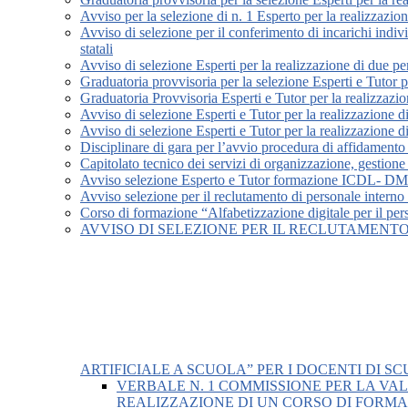
Avviso per la selezione di n. 1 Esperto per la realizzazio
Avviso di selezione per il conferimento di incarichi indi
statali
Avviso di selezione Esperti per la realizzazione di due p
Graduatoria provvisoria per la selezione Esperti e Tutor pe
Graduatoria Provvisoria Esperti e Tutor per la realizzazi
Avviso di selezione Esperti e Tutor per la realizzazione 
Avviso di selezione Esperti e Tutor per la realizzazione 
Disciplinare di gara per l’avvio procedura di affidamento 
Capitolato tecnico dei servizi di organizzazione, gestione
Avviso selezione Esperto e Tutor formazione ICDL- D
Avviso selezione per il reclutamento di personale intern
Corso di formazione “Alfabetizzazione digitale per il per
AVVISO DI SELEZIONE PER IL RECLUTAMENTO
ARTIFICIALE A SCUOLA” PER I DOCENTI DI S
VERBALE N. 1 COMMISSIONE PER LA VA
REALIZZAZIONE DI UN CORSO DI FORMAZ