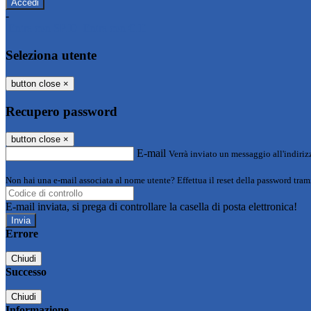
-
Entra con SPID
Entra con CIE
Seleziona utente
button close
×
Recupero password
button close
×
E-mail
Verrà inviato un messaggio all'indirizz
Non hai una e-mail associata al nome utente? Effettua il reset della password tram
E-mail inviata, si prega di controllare la casella di posta elettronica!
Errore
Chiudi
Successo
Chiudi
Informazione