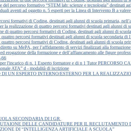
ne del percorso formativo “STEM lab: scienze e tecnologia” destinati agl
viduali aventi ad oggetto n. 5 esperti per la Linea di Intervento B a v
ercorsi formativi di Coding, destinati agli alunni di scuola primaria, 
r la realizzazione di quattro percorsi formativi destinati agli alunni di 
one di quattro percorsi formativi di Coding, destinati agli alunni di sc
di quattro percorsi formativi destinati agli alunni di scuola secondaria
di quattro percorsi formativi di Coding, destinati agli alunni di scuola
diretto su MePA, per l’affidamento di servizi finalizzati alla formazione
 ed erogazione della formazione e dell’affiancamento alle figure professi
M-66
o per l'incarico di n. 1 Esperto formatore e di n 1 Tutor PERCORSO CAN
sonale ATA” d - modalità di iscrizione
 DI UN ESPERTO INTERNO/ESTERNO PER LA REALIZZAZIO
CUOLA SECONDARIA DI I GR
LUTAIONE DELLE CANDIDATURE PER IL RECLUTAMENTO D
IONE DI “INTELLIGENZA ARTIFICIALE A SCUOLA”