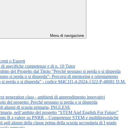
Menu di navigazione
centi o Esperti
so di specifiche competenze e di n. 10 Tutor
ambito del Progetto dal Titolo “Perché nessuno si perda o si disperda
suno si perda o si disperda”- Percorsi di mentoring e orientamento
uno si perda o si disperda” - codice M4C1I1.4-2024-1322-P-48081 D.M.
next generation class - ambienti di apprendimento innovativi
olo del progetto: Perché nessuno si perda o si disperda
i agli alunni di scuola primaria, INGLESE
ola primaria, nell’ambito del progetto “STEM And English For Future”
ntervento B a valere su PNRR – Competenze STEM e multilinguistiche
i agli alunni della classe prima della scuola secondaria di I grado
scuola primaria