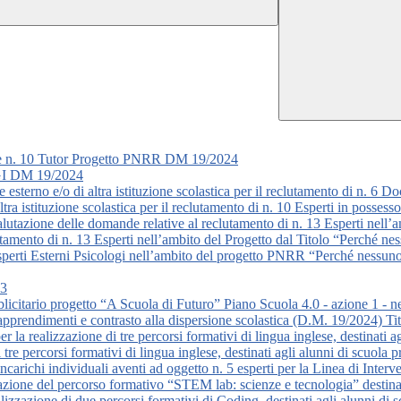
ti e n. 10 Tutor Progetto PNRR DM 19/2024
 DM 19/2024
 esterno e/o di altra istituzione scolastica per il reclutamento di n. 6 Do
tra istituzione scolastica per il reclutamento di n. 10 Esperti in posses
valutazione delle domande relative al reclutamento di n. 13 Esperti nell’
amento di n. 13 Esperti nell’ambito del Progetto dal Titolo “Perché nes
Esperti Esterni Psicologi nell’ambito del progetto PNRR “Perché ness
3
bblicitario progetto “A Scuola di Futuro” Piano Scuola 4.0 - azione 1 - 
pprendimenti e contrasto alla dispersione scolastica (D.M. 19/2024) Tit
er la realizzazione di tre percorsi formativi di lingua inglese, destinat
i tre percorsi formativi di lingua inglese, destinati agli alunni di scu
 incarichi individuali aventi ad oggetto n. 5 esperti per la Linea di I
zazione del percorso formativo “STEM lab: scienze e tecnologia” destinat
lizzazione di due percorsi formativi di Coding, destinati agli alunni di 