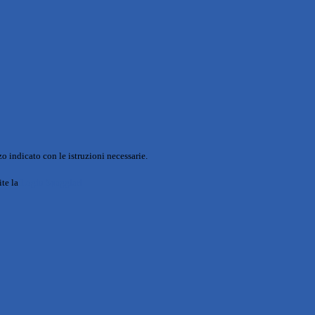
o indicato con le istruzioni necessarie.
ite la
Login Spaggiari