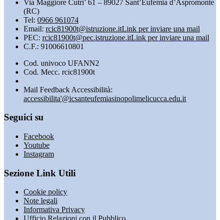
Via Maggiore Cutri’ 61 – 89027 Sant’Eufemia d’Aspromonte
(RC)
Tel:
0966 961074
Email:
rcic81900t@istruzione.it
Link per inviare una mail
PEC:
rcic81900t@pec.istruzione.it
Link per inviare una mail
C.F.: 91006610801
Cod. univoco UFANN2
Cod. Mecc. rcic81900t
Mail Feedback Accessibilità:
accessibilita'@icsanteufemiasinopolimelicucca.edu.it
Seguici su
Facebook
Youtube
Instagram
Sezione Link Utili
Cookie policy
Note legali
Informativa Privacy
Ufficio Relazioni con il Pubblico