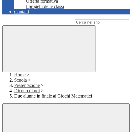
Offerta formativa
I progetti delle classi
Contatti
Campo di ricerca per le pagine del sito
Home
>
Scuola
>
Presentazione
>
Dicono di noi
>
Due alunne in finale ai Giochi Matematici