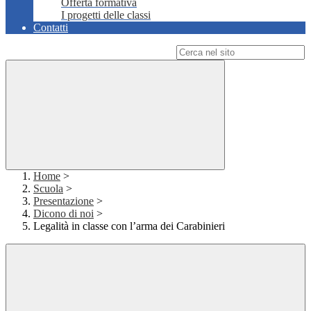
Offerta formativa
I progetti delle classi
Contatti
Campo di ricerca per le pagine del sito
Home
>
Scuola
>
Presentazione
>
Dicono di noi
>
Legalità in classe con l’arma dei Carabinieri