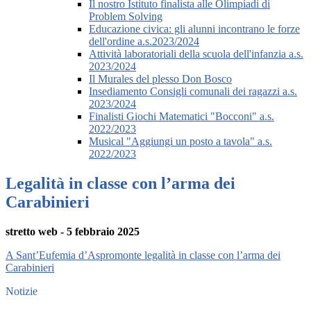
Il nostro Istituto finalista alle Olimpiadi di
Problem Solving
Educazione civica: gli alunni incontrano le forze
dell'ordine a.s.2023/2024
Attività laboratoriali della scuola dell'infanzia a.s.
2023/2024
Il Murales del plesso Don Bosco
Insediamento Consigli comunali dei ragazzi a.s.
2023/2024
Finalisti Giochi Matematici "Bocconi" a.s.
2022/2023
Musical "Aggiungi un posto a tavola" a.s.
2022/2023
Legalità in classe con l’arma dei
Carabinieri
stretto web - 5 febbraio 2025
A Sant’Eufemia d’Aspromonte legalità in classe con l’arma dei
Carabinieri
Notizie