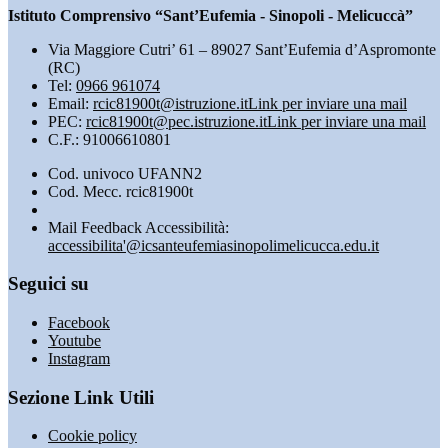
Istituto Comprensivo “Sant’Eufemia - Sinopoli - Melicuccà”
Via Maggiore Cutri’ 61 – 89027 Sant’Eufemia d’Aspromonte
(RC)
Tel:
0966 961074
Email:
rcic81900t@istruzione.it
Link per inviare una mail
PEC:
rcic81900t@pec.istruzione.it
Link per inviare una mail
C.F.: 91006610801
Cod. univoco UFANN2
Cod. Mecc. rcic81900t
Mail Feedback Accessibilità:
accessibilita'@icsanteufemiasinopolimelicucca.edu.it
Seguici su
Facebook
Youtube
Instagram
Sezione Link Utili
Cookie policy