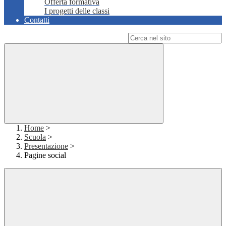
Offerta formativa
I progetti delle classi
Contatti
Campo di ricerca per le pagine del sito
Home
>
Scuola
>
Presentazione
>
Pagine social