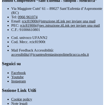
Istituto Comprensivo “Sant’Eufemia - Sinopoli - Melicuccà”
Via Maggiore Cutri’ 61 – 89027 Sant’Eufemia d’Aspromonte
(RC)
Tel:
0966 961074
Email:
rcic81900t@istruzione.it
Link per inviare una mail
PEC:
rcic81900t@pec.istruzione.it
Link per inviare una mail
C.F.: 91006610801
Cod. univoco UFANN2
Cod. Mecc. rcic81900t
Mail Feedback Accessibilità:
accessibilita'@icsanteufemiasinopolimelicucca.edu.it
Seguici su
Facebook
Youtube
Instagram
Sezione Link Utili
Cookie policy
Note legali