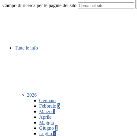
Campo di ricerca per le pagine del sito
Tutte le info
2026
Gennaio
Febbraio
3
Marzo
1
Aprile
Maggio
Giugno
1
Luglio
7