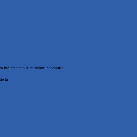
o indicato con le istruzioni necessarie.
ite la
Login Spaggiari