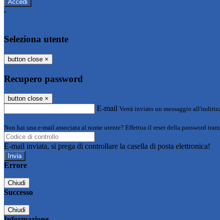
-
Entra con SPID
Entra con CIE
Seleziona utente
button close
×
Recupero password
button close
×
E-mail
Verrà inviato un messaggio all'indirizz
Non hai una e-mail associata al nome utente? Effettua il reset della password tram
E-mail inviata, si prega di controllare la casella di posta elettronica!
Errore
Chiudi
Successo
Chiudi
Informazione