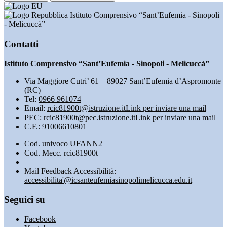
Istituto Comprensivo “Sant’Eufemia - Sinopoli
- Melicuccà”
Contatti
Istituto Comprensivo “Sant’Eufemia - Sinopoli - Melicuccà”
Via Maggiore Cutri’ 61 – 89027 Sant’Eufemia d’Aspromonte
(RC)
Tel:
0966 961074
Email:
rcic81900t@istruzione.it
Link per inviare una mail
PEC:
rcic81900t@pec.istruzione.it
Link per inviare una mail
C.F.: 91006610801
Cod. univoco UFANN2
Cod. Mecc. rcic81900t
Mail Feedback Accessibilità:
accessibilita'@icsanteufemiasinopolimelicucca.edu.it
Seguici su
Facebook