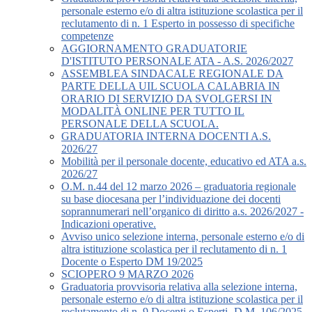
personale esterno e/o di altra istituzione scolastica per il
reclutamento di n. 1 Esperto in possesso di specifiche
competenze
AGGIORNAMENTO GRADUATORIE
D'ISTITUTO PERSONALE ATA - A.S. 2026/2027
ASSEMBLEA SINDACALE REGIONALE DA
PARTE DELLA UIL SCUOLA CALABRIA IN
ORARIO DI SERVIZIO DA SVOLGERSI IN
MODALITÀ ONLINE PER TUTTO IL
PERSONALE DELLA SCUOLA.
GRADUATORIA INTERNA DOCENTI A.S.
2026/27
Mobilità per il personale docente, educativo ed ATA a.s.
2026/27
O.M. n.44 del 12 marzo 2026 – graduatoria regionale
su base diocesana per l’individuazione dei docenti
soprannumerari nell’organico di diritto a.s. 2026/2027 -
Indicazioni operative.
Avviso unico selezione interna, personale esterno e/o di
altra istituzione scolastica per il reclutamento di n. 1
Docente o Esperto DM 19/2025
SCIOPERO 9 MARZO 2026
Graduatoria provvisoria relativa alla selezione interna,
personale esterno e/o di altra istituzione scolastica per il
reclutamento di n. 9 Docenti o Esperti -D.M. 106/2025