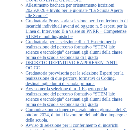
Allestimento bacheca per orientamento iscrizioni
2025/2026 e Invito per le giornate “La Scuola Aperta
alle Scuole”
Graduatoria Provvisoria selezione per il conferimento di
incarichi individuali aventi ad oggetto n. 5 esperti per la
Linea di Intervento B a valere su PNRR – Competenze
STEM e multilinguistiche
Graduatoria per la selezione di n. 1 Esperto per la
realizzazione del percorso formativo “STEM lab:
scienze e tecnologia” destinati agli alunni della classe
prima della scuola secondaria di I grado
DECRETO DEFINITIVO RAPPRESENTANTI
OO.CC.
Graduatoria provvisoria per la selezione Esperti per la
realizzazione di due percorsi formativi di Coding,
destinati agli alunni di scuola primaria
Avviso per la selezione di n. 1 Esperto per la
realizzazione del percorso formativo “STEM lab:
scienze e tecnologia” destinati agli alunni della classe
prima della scuola secondaria di I grado
Comunicazione sciopero generale intera giornata del 31
ottobre 2024, di tutti i lavoratori del pubblico impiego e
della scuola.
Avviso di selezione per il conferimento di incarichi