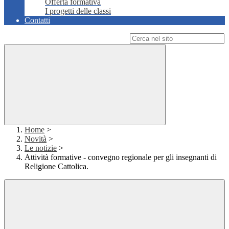
Offerta formativa
I progetti delle classi
Contatti
Campo di ricerca per le pagine del sito
Home
>
Novità
>
Le notizie
>
Attività formative - convegno regionale per gli insegnanti di
Religione Cattolica.