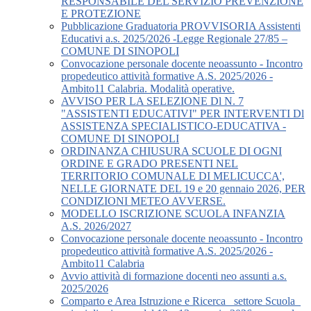
RESPONSABILE DEL SERVIZIO PREVENZIONE
E PROTEZIONE
Pubblicazione Graduatoria PROVVISORIA Assistenti
Educativi a.s. 2025/2026 -Legge Regionale 27/85 –
COMUNE DI SINOPOLI
Convocazione personale docente neoassunto - Incontro
propedeutico attività formative A.S. 2025/2026 -
Ambito11 Calabria. Modalità operative.
AVVISO PER LA SELEZIONE Dl N. 7
"ASSISTENTI EDUCATIVI" PER INTERVENTI Dl
ASSISTENZA SPECIALISTICO-EDUCATIVA -
COMUNE DI SINOPOLI
ORDINANZA CHIUSURA SCUOLE DI OGNI
ORDINE E GRADO PRESENTI NEL
TERRITORIO COMUNALE DI MELICUCCA',
NELLE GIORNATE DEL 19 e 20 gennaio 2026, PER
CONDIZIONI METEO AVVERSE.
MODELLO ISCRIZIONE SCUOLA INFANZIA
A.S. 2026/2027
Convocazione personale docente neoassunto - Incontro
propedeutico attività formative A.S. 2025/2026 -
Ambito11 Calabria
Avvio attività di formazione docenti neo assunti a.s.
2025/2026
Comparto e Area Istruzione e Ricerca_ settore Scuola_