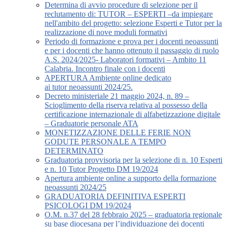
Determina di avvio procedure di selezione per il
reclutamento di: TUTOR – ESPERTI –da impiegare
nell'ambito del progetto: selezione Esperti e Tutor per la
realizzazione di nove moduli formativi
Periodo di formazione e prova per i docenti neoassunti
e per i docenti che hanno ottenuto il passaggio di ruolo
A.S. 2024/2025- Laboratori formativi – Ambito 11
Calabria. Incontro finale con i docenti
APERTURA Ambiente online dedicato
ai tutor neoassunti 2024/25.
Decreto ministeriale 21 maggio 2024, n. 89 –
Scioglimento della riserva relativa al possesso della
certificazione internazionale di alfabetizzazione digitale
– Graduatorie personale ATA
MONETIZZAZIONE DELLE FERIE NON
GODUTE PERSONALE A TEMPO
DETERMINATO
Graduatoria provvisoria per la selezione di n. 10 Esperti
e n. 10 Tutor Progetto DM 19/2024
Apertura ambiente online a supporto della formazione
neoassunti 2024/25
GRADUATORIA DEFINITIVA ESPERTI
PSICOLOGI DM 19/2024
O.M. n.37 del 28 febbraio 2025 – graduatoria regionale
su base diocesana per l’individuazione dei docenti