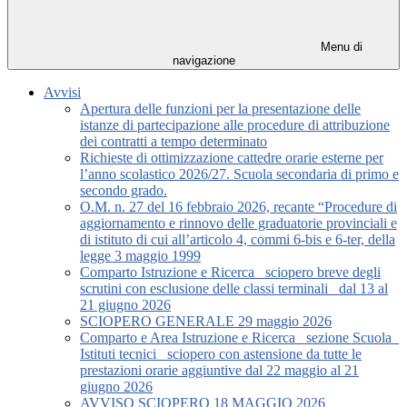
Menu di
navigazione
Avvisi
Apertura delle funzioni per la presentazione delle
istanze di partecipazione alle procedure di attribuzione
dei contratti a tempo determinato
Richieste di ottimizzazione cattedre orarie esterne per
l’anno scolastico 2026/27. Scuola secondaria di primo e
secondo grado.
O.M. n. 27 del 16 febbraio 2026, recante “Procedure di
aggiornamento e rinnovo delle graduatorie provinciali e
di istituto di cui all’articolo 4, commi 6-bis e 6-ter, della
legge 3 maggio 1999
Comparto Istruzione e Ricerca_ sciopero breve degli
scrutini con esclusione delle classi terminali_ dal 13 al
21 giugno 2026
SCIOPERO GENERALE 29 maggio 2026
Comparto e Area Istruzione e Ricerca_ sezione Scuola_
Istituti tecnici_ sciopero con astensione da tutte le
prestazioni orarie aggiuntive dal 22 maggio al 21
giugno 2026
AVVISO SCIOPERO 18 MAGGIO 2026