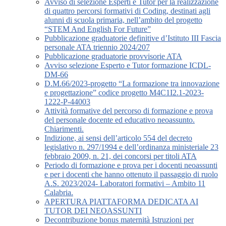
Avviso di selezione Esperti e Tutor per la realizzazione
di quattro percorsi formativi di Coding, destinati agli
alunni di scuola primaria, nell’ambito del progetto
“STEM And English For Future”
Pubblicazione graduatorie definitive d’Istituto III Fascia
personale ATA triennio 2024/207
Pubblicazione graduatorie provvisorie ATA
Avviso selezione Esperto e Tutor formazione ICDL-
DM-66
D.M.66/2023-progetto “La formazione tra innovazione
e progettazione” codice progetto M4C1I2.1-2023-
1222-P-44003
Attività formative del percorso di formazione e prova
del personale docente ed educativo neoassunto.
Chiarimenti.
Indizione, ai sensi dell’articolo 554 del decreto
legislativo n. 297/1994 e dell’ordinanza ministeriale 23
febbraio 2009, n. 21, dei concorsi per titoli ATA
Periodo di formazione e prova per i docenti neoassunti
e per i docenti che hanno ottenuto il passaggio di ruolo
A.S. 2023/2024- Laboratori formativi – Ambito 11
Calabria.
APERTURA PIATTAFORMA DEDICATA AI
TUTOR DEI NEOASSUNTI
Decontribuzione bonus maternità Istruzioni per