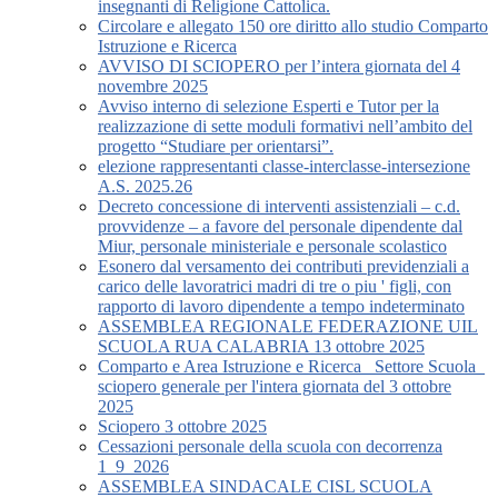
insegnanti di Religione Cattolica.
Circolare e allegato 150 ore diritto allo studio Comparto
Istruzione e Ricerca
AVVISO DI SCIOPERO per l’intera giornata del 4
novembre 2025
Avviso interno di selezione Esperti e Tutor per la
realizzazione di sette moduli formativi nell’ambito del
progetto “Studiare per orientarsi”.
elezione rappresentanti classe-interclasse-intersezione
A.S. 2025.26
Decreto concessione di interventi assistenziali – c.d.
provvidenze – a favore del personale dipendente dal
Miur, personale ministeriale e personale scolastico
Esonero dal versamento dei contributi previdenziali a
carico delle lavoratrici madri di tre o piu ' figli, con
rapporto di lavoro dipendente a tempo indeterminato
ASSEMBLEA REGIONALE FEDERAZIONE UIL
SCUOLA RUA CALABRIA 13 ottobre 2025
Comparto e Area Istruzione e Ricerca_ Settore Scuola_
sciopero generale per l'intera giornata del 3 ottobre
2025
Sciopero 3 ottobre 2025
Cessazioni personale della scuola con decorrenza
1_9_2026
ASSEMBLEA SINDACALE CISL SCUOLA