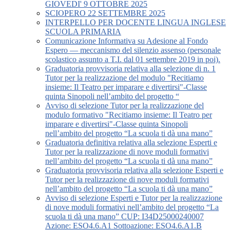
GIOVEDI' 9 OTTOBRE 2025
SCIOPERO 22 SETTEMBRE 2025
INTERPELLO PER DOCENTE LINGUA INGLESE
SCUOLA PRIMARIA
Comunicazione Informativa su Adesione al Fondo
Espero — meccanismo del silenzio assenso (personale
scolastico assunto a T.I. dal 01 settembre 2019 in poi).
Graduatoria provvisoria relativa alla selezione di n. 1
Tutor per la realizzazione del modulo "Recitiamo
insieme: Il Teatro per imparare e divertirsi"-Classe
quinta Sinopoli nell’ambito del progetto “
Avviso di selezione Tutor per la realizzazione del
modulo formativo "Recitiamo insieme: Il Teatro per
imparare e divertirsi"-Classe quinta Sinopoli
nell’ambito del progetto “La scuola ti dà una mano”
Graduatoria definitiva relativa alla selezione Esperti e
Tutor per la realizzazione di nove moduli formativi
nell’ambito del progetto “La scuola ti dà una mano”
Graduatoria provvisoria relativa alla selezione Esperti e
Tutor per la realizzazione di nove moduli formativi
nell’ambito del progetto “La scuola ti dà una mano”
Avviso di selezione Esperti e Tutor per la realizzazione
di nove moduli formativi nell’ambito del progetto “La
scuola ti dà una mano” CUP: I34D25000240007
Azione: ESO4.6.A1 Sottoazione: ESO4.6.A1.B