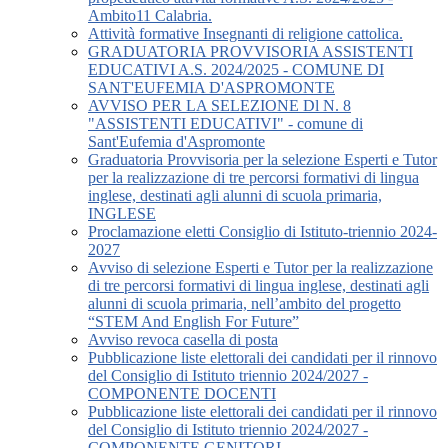
Ambito11 Calabria.
Attività formative Insegnanti di religione cattolica.
GRADUATORIA PROVVISORIA ASSISTENTI
EDUCATIVI A.S. 2024/2025 - COMUNE DI
SANT'EUFEMIA D'ASPROMONTE
AVVISO PER LA SELEZIONE Dl N. 8
"ASSISTENTI EDUCATIVI" - comune di
Sant'Eufemia d'Aspromonte
Graduatoria Provvisoria per la selezione Esperti e Tutor
per la realizzazione di tre percorsi formativi di lingua
inglese, destinati agli alunni di scuola primaria,
INGLESE
Proclamazione eletti Consiglio di Istituto-triennio 2024-
2027
Avviso di selezione Esperti e Tutor per la realizzazione
di tre percorsi formativi di lingua inglese, destinati agli
alunni di scuola primaria, nell’ambito del progetto
“STEM And English For Future”
Avviso revoca casella di posta
Pubblicazione liste elettorali dei candidati per il rinnovo
del Consiglio di Istituto triennio 2024/2027 -
COMPONENTE DOCENTI
Pubblicazione liste elettorali dei candidati per il rinnovo
del Consiglio di Istituto triennio 2024/2027 -
COMPONENTE GENITORI