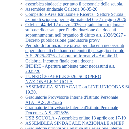
assemblea sindacale per tutto il personale della scuola.
Assemblea sindacale Calabria 06-05-26
Comparto e Area Istruzione e Ricerca_ Settore Scuola_
azioni di sciopero per le giornate del 6 e 7 maggio 2026
O.M. n. 44 del 12 marzo 2026 – graduatoria regionale
su base diocesana per l’individuazione dei docenti
soprannumerari nell’organico di diritto a.s. 2026/2027 -
Decreto pubblicazione graduatorie provv
Periodo di formazione e prova per idocenti neo assunti
e per i docenti che hanno ottenuto il passaggio di ruolo
A.S. 2025-2026 - Laboratori formativi - Ambito 11
Calabria. Incontro finale con i docent
INDIRE - Apertura ambiente tutor neoassunti a.s.
2025/26
LUNEDÌ 20 APRILE 2026: SCIOPERO
NAZIONALE SCUOLA
ASSEMBLEA.SINDACALE.on.LINE.UNICOBAS.SCU
19.30.
Graduatorie Provvisorie Interne d'Istituto Personale
ATA - A.S. 2025/26
Graduatorie Provvisorie Interne d'Istituto Personale
Docente - A.S. 2025/26
USB SCUOLA - Assemblea online 13 aprile ore 17-19
ASSEMBLEA SINDACALE NAZIONALE ANIEF
Graduatoria provvisoria relativa alla selezione interna,