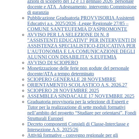
azioni di sciopero del 12 e 13 gennaio 2026_personale
docente e ATA_Adeguamento_intervento Commissione
di garanzia
Pubblicazione Graduatoria PROVVISORIA Assistenti
Educativi a.s. 2025/2026 -Legge Regionale 27/85 –
COMUNE SANT'EUFEMIA D'ASPROMONTE
AVVISO PER LA SELEZIONE Dl N. 8
"ASSISTENTI EDUCATIVI" PER INTERVENTI Dl
ASSISTENZA SPECIALISTICO-EDUCATIVA PER
L'AUTONOMIA E LA COMUNICAZIONE DEGLI
ALUNNI CON DISABILITA' S.EUFEMIA
AVVISO DI SCIOPERO
Monetizzazione delle ferie non godute del personale
docente/ATA a tempo determinato
SCIOPERO GENERALE 28 NOVEMBRE
ORIENTAMENTO SCOLASTICO A.S. 2026.27
SCIOPERO 28 NOVEMBRE 2025
ASSEMBLEA SINDACALE 17 NOVEMBRE 2025
Graduatoria provvisoria per la selezione di Esperti e
Tutor per la realizzazione di sette moduli formativi
nell’ambito del progetto “Studiare per orientarsi”. Fondi
Strutturali Europei
Decreto componenti Consigli di Classe-Interclasse e
Intersezione A.S. 2025/26
Attività formative - convegno regionale per gli