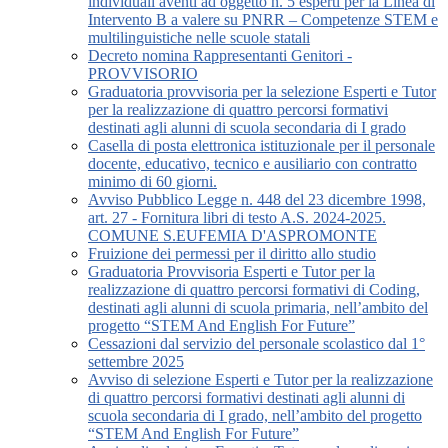
individuali aventi ad oggetto n. 5 esperti per la Linea di
Intervento B a valere su PNRR – Competenze STEM e
multilinguistiche nelle scuole statali
Decreto nomina Rappresentanti Genitori -
PROVVISORIO
Graduatoria provvisoria per la selezione Esperti e Tutor
per la realizzazione di quattro percorsi formativi
destinati agli alunni di scuola secondaria di I grado
Casella di posta elettronica istituzionale per il personale
docente, educativo, tecnico e ausiliario con contratto
minimo di 60 giorni.
Avviso Pubblico Legge n. 448 del 23 dicembre 1998,
art. 27 - Fornitura libri di testo A.S. 2024-2025.
COMUNE S.EUFEMIA D'ASPROMONTE
Fruizione dei permessi per il diritto allo studio
Graduatoria Provvisoria Esperti e Tutor per la
realizzazione di quattro percorsi formativi di Coding,
destinati agli alunni di scuola primaria, nell’ambito del
progetto “STEM And English For Future”
Cessazioni dal servizio del personale scolastico dal 1°
settembre 2025
Avviso di selezione Esperti e Tutor per la realizzazione
di quattro percorsi formativi destinati agli alunni di
scuola secondaria di I grado, nell’ambito del progetto
“STEM And English For Future”