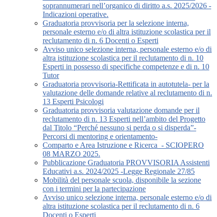
soprannumerari nell’organico di diritto a.s. 2025/2026 -
Indicazioni operative.
Graduatoria provvisoria per la selezione interna,
personale esterno e/o di altra istituzione scolastica per il
reclutamento di n. 6 Docenti o Esperti
Avviso unico selezione interna, personale esterno e/o di
altra istituzione scolastica per il reclutamento di n. 10
Esperti in possesso di specifiche competenze e di n. 10
Tutor
Graduatoria provvisoria-Rettificata in autotutela- per la
valutazione delle domande relative al reclutamento di n.
13 Esperti Psicologi
Graduatoria provvisoria valutazione domande per il
reclutamento di n. 13 Esperti nell’ambito del Progetto
dal Titolo “Perché nessuno si perda o si disperda”-
Percorsi di mentoring e orientamento-
Comparto e Area Istruzione e Ricerca_- SCIOPERO
08 MARZO 2025.
Pubblicazione Graduatoria PROVVISORIA Assistenti
Educativi a.s. 2024/2025 -Legge Regionale 27/85
Mobilità del personale scuola, disponibile la sezione
con i termini per la partecipazione
Avviso unico selezione interna, personale esterno e/o di
altra istituzione scolastica per il reclutamento di n. 6
Docenti o Esperti