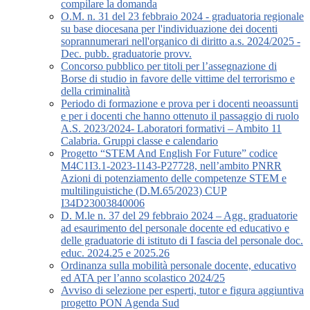
compilare la domanda
O.M. n. 31 del 23 febbraio 2024 - graduatoria regionale
su base diocesana per l'individuazione dei docenti
soprannumerari nell'organico di diritto a.s. 2024/2025 -
Dec. pubb. graduatorie provv.
Concorso pubblico per titoli per l’assegnazione di
Borse di studio in favore delle vittime del terrorismo e
della criminalità
Periodo di formazione e prova per i docenti neoassunti
e per i docenti che hanno ottenuto il passaggio di ruolo
A.S. 2023/2024- Laboratori formativi – Ambito 11
Calabria. Gruppi classe e calendario
Progetto “STEM And English For Future” codice
M4C1I3.1-2023-1143-P27728, nell’ambito PNRR
Azioni di potenziamento delle competenze STEM e
multilinguistiche (D.M.65/2023) CUP
I34D23003840006
D. M.le n. 37 del 29 febbraio 2024 – Agg. graduatorie
ad esaurimento del personale docente ed educativo e
delle graduatorie di istituto di I fascia del personale doc.
educ. 2024.25 e 2025.26
Ordinanza sulla mobilità personale docente, educativo
ed ATA per l’anno scolastico 2024/25
Avviso di selezione per esperti, tutor e figura aggiuntiva
progetto PON Agenda Sud