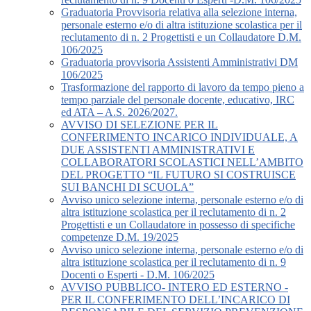
Graduatoria Provvisoria relativa alla selezione interna,
personale esterno e/o di altra istituzione scolastica per il
reclutamento di n. 2 Progettisti e un Collaudatore D.M.
106/2025
Graduatoria provvisoria Assistenti Amministrativi DM
106/2025
Trasformazione del rapporto di lavoro da tempo pieno a
tempo parziale del personale docente, educativo, IRC
ed ATA – A.S. 2026/2027.
AVVISO DI SELEZIONE PER IL
CONFERIMENTO INCARICO INDIVIDUALE, A
DUE ASSISTENTI AMMINISTRATIVI E
COLLABORATORI SCOLASTICI NELL’AMBITO
DEL PROGETTO “IL FUTURO SI COSTRUISCE
SUI BANCHI DI SCUOLA”
Avviso unico selezione interna, personale esterno e/o di
altra istituzione scolastica per il reclutamento di n. 2
Progettisti e un Collaudatore in possesso di specifiche
competenze D.M. 19/2025
Avviso unico selezione interna, personale esterno e/o di
altra istituzione scolastica per il reclutamento di n. 9
Docenti o Esperti - D.M. 106/2025
AVVISO PUBBLICO- INTERO ED ESTERNO -
PER IL CONFERIMENTO DELL’INCARICO DI