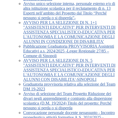
Avviso unico selezione interna, personale esterno e/o di
altra istituzione scolastica per il reclutamento di n. 13
Esperti nell’ambito del Progetto dal Titolo “Perché
nessuno si perda o si disperda”-
AVVISO PER LA SELEZIONE Dl N. 1+1
"ASSISTENTI EDUCATIVI" PER INTERVENTI Dl
ASSISTENZA SPECIALISTICO-EDUCATIVA PER
L'AUTONOMIA E LA COMUNICAZIONE DEGLI
ALUNNI IN CONDIZIONE DI DISABILITA’
Pubblicazione Graduatoria PROVVISORIA Assistenti
Educativi a.s. 2024/2025 -Legge Regionale 27/85 –
Comune di Sinopoli
AVVISO PER LA SELEZIONE Dl N. 5
"ASSISTENTI EDUCATIVI" PER INTERVENTI Dl
ASSISTENZA SPECIALISTICO-EDUCATIVA PER
L'AUTONOMIA E LA COMUNICAZIONE DEGLI
ALUNNI CON DISABILITA'-SINOPOLI
Graduatoria provvisoria relativa alla selezione del Team
DM 19-2023
Avviso di selezione del Team Progetto Riduzione dei
divari negli apprendimenti e contrasto alla dispersione
scolastica (D.M. 19/2024) Titolo del progetto: Perché
nessuno si perda o si disperda
Convocazione personale docente neoassunto - Incontro
propedeutico attività formative A.S. 2024/2025 -