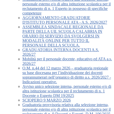
personale esterno e/o di altra istituzione scolastica per il
reclutamento di n. 1 Esperto in possesso di specifiche
competenze
AGGIORNAMENTO GRADUATORIE
D'ISTITUTO PERSONALE ATA - A.S. 2026/2027
ASSEMBLEA SINDACALE REGIONALE DA
PARTE DELLA UIL SCUOLA CALABRIA IN
ORARIO DI SERVIZIO DA SVOLGERSI IN
MODALITÀ ONLINE PER TUTTO IL
PERSONALE DELLA SCUOLA.
GRADUATORIA INTERNA DOCENTI A.S.
2026/27
Mobilità per il personale docente, educativo ed ATA a.s.
2026/27
O.M. n.44 del 12 marzo 2026 – graduatoria regionale
su base diocesana per l’individuazione dei docenti
soprannumerari nell’organico di diritto a.s. 2026/2027 -
Indicazioni operative.
Avviso unico selezione interna, personale esterno e/o di
altra istituzione scolastica per il reclutamento di n. 1
Docente o Esperto DM 19/2025
SCIOPERO 9 MARZO 2026
Graduatoria provvisoria relativa alla selezione interna,
personale esterno e/o di altra istituzione scolastica per il
reclutamento di n. 9 Docenti o Esperti -D.M. 106/2025