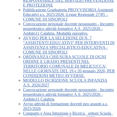
RESPONSABILE DEL SERVIZIO PREVENZIONE
E PROTEZIONE
Pubblicazione Graduatoria PROVVISORIA Assistenti
Educativi a.s. 2025/2026 -Legge Regionale 27/85 –
COMUNE DI SINOPOLI
Convocazione personale docente neoassunto - Incontro
propedeutico attività formative A.S. 2025/2026 -
Ambito11 Calabria. Modalità operative.
AVVISO PER LA SELEZIONE Dl N. 7
"ASSISTENTI EDUCATIVI" PER INTERVENTI Dl
ASSISTENZA SPECIALISTICO-EDUCATIVA -
COMUNE DI SINOPOLI
ORDINANZA CHIUSURA SCUOLE DI OGNI
ORDINE E GRADO PRESENTI NEL
TERRITORIO COMUNALE DI MELICUCCA',
NELLE GIORNATE DEL 19 e 20 gennaio 2026, PER
CONDIZIONI METEO AVVERSE.
MODELLO ISCRIZIONE SCUOLA INFANZIA
A.S. 2026/2027
Convocazione personale docente neoassunto - Incontro
propedeutico attività formative A.S. 2025/2026 -
Ambito11 Calabria
Avvio attività di formazione docenti neo assunti a.s.
2025/2026
Comparto e Area Istruzione e Ricerca_ settore Scuola_