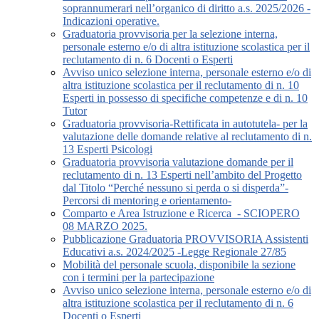
soprannumerari nell’organico di diritto a.s. 2025/2026 -
Indicazioni operative.
Graduatoria provvisoria per la selezione interna,
personale esterno e/o di altra istituzione scolastica per il
reclutamento di n. 6 Docenti o Esperti
Avviso unico selezione interna, personale esterno e/o di
altra istituzione scolastica per il reclutamento di n. 10
Esperti in possesso di specifiche competenze e di n. 10
Tutor
Graduatoria provvisoria-Rettificata in autotutela- per la
valutazione delle domande relative al reclutamento di n.
13 Esperti Psicologi
Graduatoria provvisoria valutazione domande per il
reclutamento di n. 13 Esperti nell’ambito del Progetto
dal Titolo “Perché nessuno si perda o si disperda”-
Percorsi di mentoring e orientamento-
Comparto e Area Istruzione e Ricerca_- SCIOPERO
08 MARZO 2025.
Pubblicazione Graduatoria PROVVISORIA Assistenti
Educativi a.s. 2024/2025 -Legge Regionale 27/85
Mobilità del personale scuola, disponibile la sezione
con i termini per la partecipazione
Avviso unico selezione interna, personale esterno e/o di
altra istituzione scolastica per il reclutamento di n. 6
Docenti o Esperti