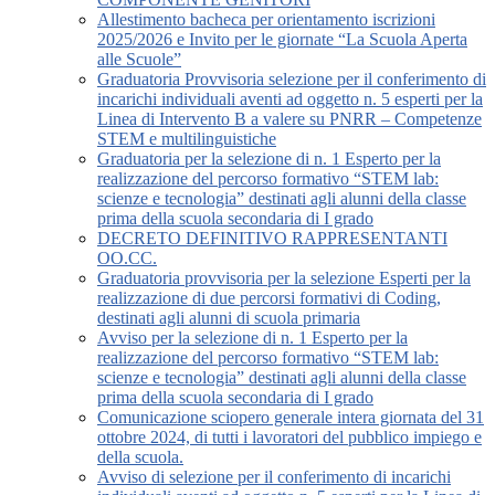
Allestimento bacheca per orientamento iscrizioni
2025/2026 e Invito per le giornate “La Scuola Aperta
alle Scuole”
Graduatoria Provvisoria selezione per il conferimento di
incarichi individuali aventi ad oggetto n. 5 esperti per la
Linea di Intervento B a valere su PNRR – Competenze
STEM e multilinguistiche
Graduatoria per la selezione di n. 1 Esperto per la
realizzazione del percorso formativo “STEM lab:
scienze e tecnologia” destinati agli alunni della classe
prima della scuola secondaria di I grado
DECRETO DEFINITIVO RAPPRESENTANTI
OO.CC.
Graduatoria provvisoria per la selezione Esperti per la
realizzazione di due percorsi formativi di Coding,
destinati agli alunni di scuola primaria
Avviso per la selezione di n. 1 Esperto per la
realizzazione del percorso formativo “STEM lab:
scienze e tecnologia” destinati agli alunni della classe
prima della scuola secondaria di I grado
Comunicazione sciopero generale intera giornata del 31
ottobre 2024, di tutti i lavoratori del pubblico impiego e
della scuola.
Avviso di selezione per il conferimento di incarichi