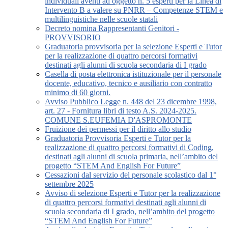
individuali aventi ad oggetto n. 5 esperti per la Linea di
Intervento B a valere su PNRR – Competenze STEM e
multilinguistiche nelle scuole statali
Decreto nomina Rappresentanti Genitori -
PROVVISORIO
Graduatoria provvisoria per la selezione Esperti e Tutor
per la realizzazione di quattro percorsi formativi
destinati agli alunni di scuola secondaria di I grado
Casella di posta elettronica istituzionale per il personale
docente, educativo, tecnico e ausiliario con contratto
minimo di 60 giorni.
Avviso Pubblico Legge n. 448 del 23 dicembre 1998,
art. 27 - Fornitura libri di testo A.S. 2024-2025.
COMUNE S.EUFEMIA D'ASPROMONTE
Fruizione dei permessi per il diritto allo studio
Graduatoria Provvisoria Esperti e Tutor per la
realizzazione di quattro percorsi formativi di Coding,
destinati agli alunni di scuola primaria, nell’ambito del
progetto “STEM And English For Future”
Cessazioni dal servizio del personale scolastico dal 1°
settembre 2025
Avviso di selezione Esperti e Tutor per la realizzazione
di quattro percorsi formativi destinati agli alunni di
scuola secondaria di I grado, nell’ambito del progetto
“STEM And English For Future”