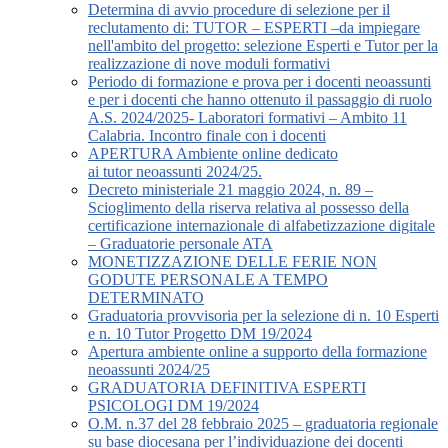
Determina di avvio procedure di selezione per il
reclutamento di: TUTOR – ESPERTI –da impiegare
nell'ambito del progetto: selezione Esperti e Tutor per la
realizzazione di nove moduli formativi
Periodo di formazione e prova per i docenti neoassunti
e per i docenti che hanno ottenuto il passaggio di ruolo
A.S. 2024/2025- Laboratori formativi – Ambito 11
Calabria. Incontro finale con i docenti
APERTURA Ambiente online dedicato
ai tutor neoassunti 2024/25.
Decreto ministeriale 21 maggio 2024, n. 89 –
Scioglimento della riserva relativa al possesso della
certificazione internazionale di alfabetizzazione digitale
– Graduatorie personale ATA
MONETIZZAZIONE DELLE FERIE NON
GODUTE PERSONALE A TEMPO
DETERMINATO
Graduatoria provvisoria per la selezione di n. 10 Esperti
e n. 10 Tutor Progetto DM 19/2024
Apertura ambiente online a supporto della formazione
neoassunti 2024/25
GRADUATORIA DEFINITIVA ESPERTI
PSICOLOGI DM 19/2024
O.M. n.37 del 28 febbraio 2025 – graduatoria regionale
su base diocesana per l’individuazione dei docenti