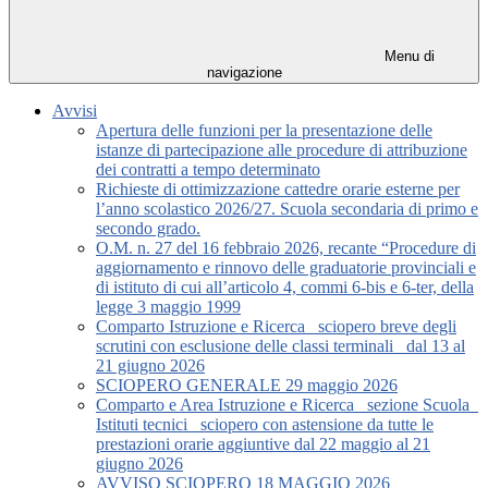
Menu di
navigazione
Avvisi
Apertura delle funzioni per la presentazione delle
istanze di partecipazione alle procedure di attribuzione
dei contratti a tempo determinato
Richieste di ottimizzazione cattedre orarie esterne per
l’anno scolastico 2026/27. Scuola secondaria di primo e
secondo grado.
O.M. n. 27 del 16 febbraio 2026, recante “Procedure di
aggiornamento e rinnovo delle graduatorie provinciali e
di istituto di cui all’articolo 4, commi 6-bis e 6-ter, della
legge 3 maggio 1999
Comparto Istruzione e Ricerca_ sciopero breve degli
scrutini con esclusione delle classi terminali_ dal 13 al
21 giugno 2026
SCIOPERO GENERALE 29 maggio 2026
Comparto e Area Istruzione e Ricerca_ sezione Scuola_
Istituti tecnici_ sciopero con astensione da tutte le
prestazioni orarie aggiuntive dal 22 maggio al 21
giugno 2026
AVVISO SCIOPERO 18 MAGGIO 2026