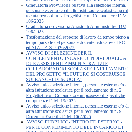
Graduatoria Provvisoria relativa alla selezione interna,
personale esterno e/o di altra istituzione scolastica per il
reclutamento di n. 2 Progettisti e un Collaudatore D.M.
106/2025
Graduatoria provvisoria Assistenti Amministrativi DM
106/2025
Trasformazione del rapporto di lavoro da tempo pieno a
tempo parziale del personale docente, educativo, IRC
ed ATA – A.S. 2026/2027.
AVVISO DI SELEZIONE PER IL
CONFERIMENTO INCARICO INDIVIDUALE, A
DUE ASSISTENTI AMMINISTRATIVI E
COLLABORATORI SCOLASTICI NELL’AMBITO
DEL PROGETTO “IL FUTURO SI COSTRUISCE
SUI BANCHI DI SCUOLA”
Avviso unico selezione interna, personale esterno e/o di
altra istituzione scolastica per il reclutamento di n. 2
Progettisti e un Collaudatore in possesso di specifiche
competenze D.M. 19/2025
Avviso unico selezione interna, personale esterno e/o di
altra istituzione scolastica per il reclutamento di n. 9
Docenti o Esperti - D.M. 106/2025
AVVISO PUBBLICO- INTERO ED ESTERNO -
PER IL CONFERIMENTO DELL’INCARICO DI