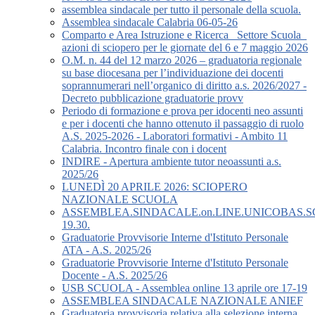
assemblea sindacale per tutto il personale della scuola.
Assemblea sindacale Calabria 06-05-26
Comparto e Area Istruzione e Ricerca_ Settore Scuola_
azioni di sciopero per le giornate del 6 e 7 maggio 2026
O.M. n. 44 del 12 marzo 2026 – graduatoria regionale
su base diocesana per l’individuazione dei docenti
soprannumerari nell’organico di diritto a.s. 2026/2027 -
Decreto pubblicazione graduatorie provv
Periodo di formazione e prova per idocenti neo assunti
e per i docenti che hanno ottenuto il passaggio di ruolo
A.S. 2025-2026 - Laboratori formativi - Ambito 11
Calabria. Incontro finale con i docent
INDIRE - Apertura ambiente tutor neoassunti a.s.
2025/26
LUNEDÌ 20 APRILE 2026: SCIOPERO
NAZIONALE SCUOLA
ASSEMBLEA.SINDACALE.on.LINE.UNICOBAS.SCU
19.30.
Graduatorie Provvisorie Interne d'Istituto Personale
ATA - A.S. 2025/26
Graduatorie Provvisorie Interne d'Istituto Personale
Docente - A.S. 2025/26
USB SCUOLA - Assemblea online 13 aprile ore 17-19
ASSEMBLEA SINDACALE NAZIONALE ANIEF
Graduatoria provvisoria relativa alla selezione interna,