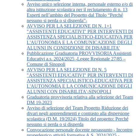
Avviso unico selezione interna, personale esterno e/o di
altra istituzione scolastica per il reclutamento di n. 13
Esperti nell’ambito del Progetto dal Titolo “Perché
nessuno si perda o si disperda”-
AVVISO PER LA SELEZIONE Dl N. 1+1
"ASSISTENTI EDUCATIVI" PER INTERVENTI Dl
ASSISTENZA SPECIALISTICO-EDUCATIVA PER
L'AUTONOMIA E LA COMUNICAZIONE DEGLI
ALUNNI IN CONDIZIONE DI DISABILITA’
Pubblicazione Graduatoria PROVVISORIA Assistenti
Educativi a.s. 2024/2025 -Legge Regionale 27/85 –
Comune di Sinopoli
AVVISO PER LA SELEZIONE Dl N. 5
"ASSISTENTI EDUCATIVI" PER INTERVENTI Dl
ASSISTENZA SPECIALISTICO-EDUCATIVA PER
L'AUTONOMIA E LA COMUNICAZIONE DEGLI
ALUNNI CON DISABILITA'-SINOPOLI
Graduatoria provvisoria relativa alla selezione del Team
DM 19-2023
Avviso di selezione del Team Progetto Riduzione dei
divari negli apprendimenti e contrasto alla dispersione
scolastica (D.M. 19/2024) Titolo del progetto: Perché
nessuno si perda o si disperda
Convocazione personale docente neoassunto - Incontro
propedeutico attività formative A.S. 2024/2025 -