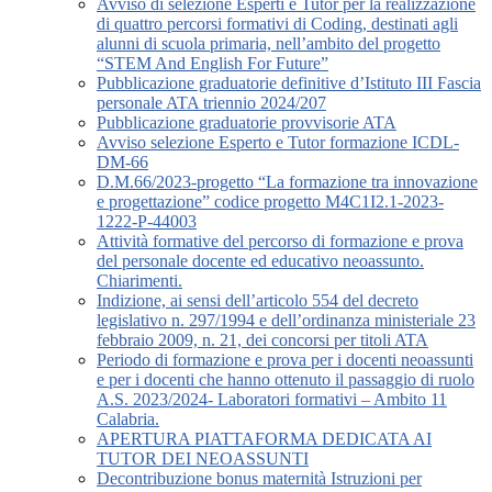
Avviso di selezione Esperti e Tutor per la realizzazione
di quattro percorsi formativi di Coding, destinati agli
alunni di scuola primaria, nell’ambito del progetto
“STEM And English For Future”
Pubblicazione graduatorie definitive d’Istituto III Fascia
personale ATA triennio 2024/207
Pubblicazione graduatorie provvisorie ATA
Avviso selezione Esperto e Tutor formazione ICDL-
DM-66
D.M.66/2023-progetto “La formazione tra innovazione
e progettazione” codice progetto M4C1I2.1-2023-
1222-P-44003
Attività formative del percorso di formazione e prova
del personale docente ed educativo neoassunto.
Chiarimenti.
Indizione, ai sensi dell’articolo 554 del decreto
legislativo n. 297/1994 e dell’ordinanza ministeriale 23
febbraio 2009, n. 21, dei concorsi per titoli ATA
Periodo di formazione e prova per i docenti neoassunti
e per i docenti che hanno ottenuto il passaggio di ruolo
A.S. 2023/2024- Laboratori formativi – Ambito 11
Calabria.
APERTURA PIATTAFORMA DEDICATA AI
TUTOR DEI NEOASSUNTI
Decontribuzione bonus maternità Istruzioni per