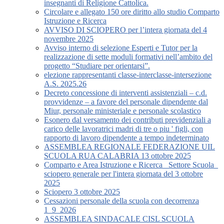
insegnanti di Religione Cattolica.
Circolare e allegato 150 ore diritto allo studio Comparto
Istruzione e Ricerca
AVVISO DI SCIOPERO per l’intera giornata del 4
novembre 2025
Avviso interno di selezione Esperti e Tutor per la
realizzazione di sette moduli formativi nell’ambito del
progetto “Studiare per orientarsi”.
elezione rappresentanti classe-interclasse-intersezione
A.S. 2025.26
Decreto concessione di interventi assistenziali – c.d.
provvidenze – a favore del personale dipendente dal
Miur, personale ministeriale e personale scolastico
Esonero dal versamento dei contributi previdenziali a
carico delle lavoratrici madri di tre o piu ' figli, con
rapporto di lavoro dipendente a tempo indeterminato
ASSEMBLEA REGIONALE FEDERAZIONE UIL
SCUOLA RUA CALABRIA 13 ottobre 2025
Comparto e Area Istruzione e Ricerca_ Settore Scuola_
sciopero generale per l'intera giornata del 3 ottobre
2025
Sciopero 3 ottobre 2025
Cessazioni personale della scuola con decorrenza
1_9_2026
ASSEMBLEA SINDACALE CISL SCUOLA