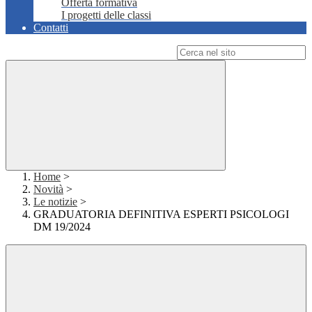
Offerta formativa
I progetti delle classi
Contatti
Campo di ricerca per le pagine del sito
Home
>
Novità
>
Le notizie
>
GRADUATORIA DEFINITIVA ESPERTI PSICOLOGI
DM 19/2024