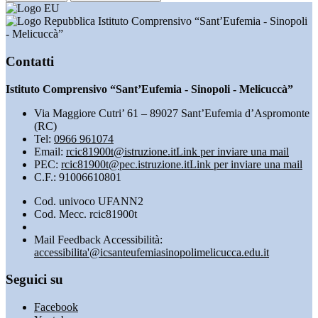
Istituto Comprensivo “Sant’Eufemia - Sinopoli
- Melicuccà”
Contatti
Istituto Comprensivo “Sant’Eufemia - Sinopoli - Melicuccà”
Via Maggiore Cutri’ 61 – 89027 Sant’Eufemia d’Aspromonte
(RC)
Tel:
0966 961074
Email:
rcic81900t@istruzione.it
Link per inviare una mail
PEC:
rcic81900t@pec.istruzione.it
Link per inviare una mail
C.F.: 91006610801
Cod. univoco UFANN2
Cod. Mecc. rcic81900t
Mail Feedback Accessibilità:
accessibilita'@icsanteufemiasinopolimelicucca.edu.it
Seguici su
Facebook