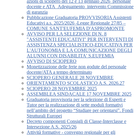
azioni di sciopero del 12 e 13 gennaio 2026_personale
docente e ATA_Adeguamento_intervento Commissione
di garanzia
Pubblicazione Graduatoria PROVVISORIA Assistenti
Educativi a.s. 2025/2026 -Legge Regionale 27/85 –
COMUNE SANT'EUFEMIA D'ASPROMONTE
AVVISO PER LA SELEZIONE Dl N. 8
"ASSISTENTI EDUCATIVI" PER INTERVENTI Dl
ASSISTENZA SPECIALISTICO-EDUCATIVA PER
L'AUTONOMIA E LA COMUNICAZIONE DEGLI
ALUNNI CON DISABILITA' S.EUFEMIA
AVVISO DI SCIOPERO
Monetizzazione delle ferie non godute del personale
docente/ATA a tempo determinato
SCIOPERO GENERALE 28 NOVEMBRE
ORIENTAMENTO SCOLASTICO A.S. 2026.27
SCIOPERO 28 NOVEMBRE 2025
ASSEMBLEA SINDACALE 17 NOVEMBRE 2025
Graduatoria provvisoria per la selezione di Esperti e
Tutor per la realizzazione di sette moduli formativi
nell’ambito del progetto “Studiare per orientarsi”. Fondi
Strutturali Europei
Decreto componenti Consigli di Classe-Interclasse e
Intersezione A.S. 2025/26
Attività formative - convegno regionale per gli