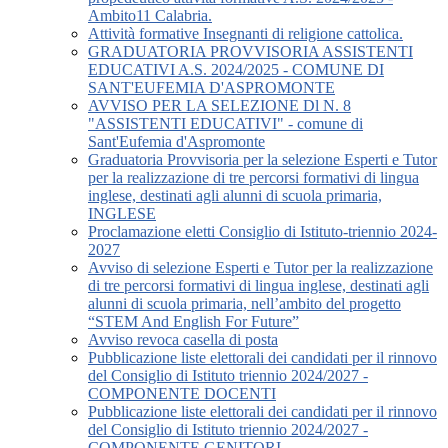
Ambito11 Calabria.
Attività formative Insegnanti di religione cattolica.
GRADUATORIA PROVVISORIA ASSISTENTI
EDUCATIVI A.S. 2024/2025 - COMUNE DI
SANT'EUFEMIA D'ASPROMONTE
AVVISO PER LA SELEZIONE Dl N. 8
"ASSISTENTI EDUCATIVI" - comune di
Sant'Eufemia d'Aspromonte
Graduatoria Provvisoria per la selezione Esperti e Tutor
per la realizzazione di tre percorsi formativi di lingua
inglese, destinati agli alunni di scuola primaria,
INGLESE
Proclamazione eletti Consiglio di Istituto-triennio 2024-
2027
Avviso di selezione Esperti e Tutor per la realizzazione
di tre percorsi formativi di lingua inglese, destinati agli
alunni di scuola primaria, nell’ambito del progetto
“STEM And English For Future”
Avviso revoca casella di posta
Pubblicazione liste elettorali dei candidati per il rinnovo
del Consiglio di Istituto triennio 2024/2027 -
COMPONENTE DOCENTI
Pubblicazione liste elettorali dei candidati per il rinnovo
del Consiglio di Istituto triennio 2024/2027 -
COMPONENTE GENITORI