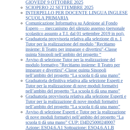
GIOVEDI' 9 OTTOBRE 2025
SCIOPERO 22 SETTEMBRE 2025
INTERPELLO PER DOCENTE LINGUA INGLESE
SCUOLA PRIMARIA
Comunicazione Informativa su Adesione al Fondo
Espero — meccanismo del silenzio assenso (personale
scolastico assunto a T.I. dal 01 settembre 2019 in poi).
Graduatoria provvisoria relativa alla selezione di n. 1
Tutor per la realizzazione del modulo "Recitiamo
insieme: Il Teatro per imparare e divertirsi"-Classe
quinta Sinopoli nell’ambito del progetto “
Avviso di selezione Tutor per la realizzazione del
modulo formativo "Recitiamo insieme: Il Teatro per
imparare e divertirsi"-Classe quinta Sinopoli
nell’ambito del progetto “La scuola ti dà una mano”
Graduatoria definitiva relativa alla selezione Esperti e
Tutor per la realizzazione di nove moduli formativi
nell’ambito del progetto “La scuola ti dà una mano”
Graduatoria provvisoria relativa alla selezione Esperti e
Tutor per la realizzazione di nove moduli formativi
nell’ambito del progetto “La scuola ti dà una mano”
Avviso di selezione Esperti e Tutor per la realizzazione
di nove moduli formativi nell’ambito del progetto “La
scuola ti dà una mano” CUP: I34D25000240007
Azione: ESO4.6.A1 Sottoazione: ESO4.6.A1.B