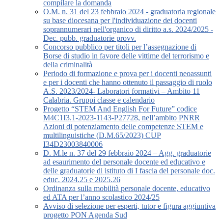
compilare la domanda
O.M. n. 31 del 23 febbraio 2024 - graduatoria regionale
su base diocesana per l'individuazione dei docenti
soprannumerari nell'organico di diritto a.s. 2024/2025 -
Dec. pubb. graduatorie provv.
Concorso pubblico per titoli per l’assegnazione di
Borse di studio in favore delle vittime del terrorismo e
della criminalità
Periodo di formazione e prova per i docenti neoassunti
e per i docenti che hanno ottenuto il passaggio di ruolo
A.S. 2023/2024- Laboratori formativi – Ambito 11
Calabria. Gruppi classe e calendario
Progetto “STEM And English For Future” codice
M4C1I3.1-2023-1143-P27728, nell’ambito PNRR
Azioni di potenziamento delle competenze STEM e
multilinguistiche (D.M.65/2023) CUP
I34D23003840006
D. M.le n. 37 del 29 febbraio 2024 – Agg. graduatorie
ad esaurimento del personale docente ed educativo e
delle graduatorie di istituto di I fascia del personale doc.
educ. 2024.25 e 2025.26
Ordinanza sulla mobilità personale docente, educativo
ed ATA per l’anno scolastico 2024/25
Avviso di selezione per esperti, tutor e figura aggiuntiva
progetto PON Agenda Sud