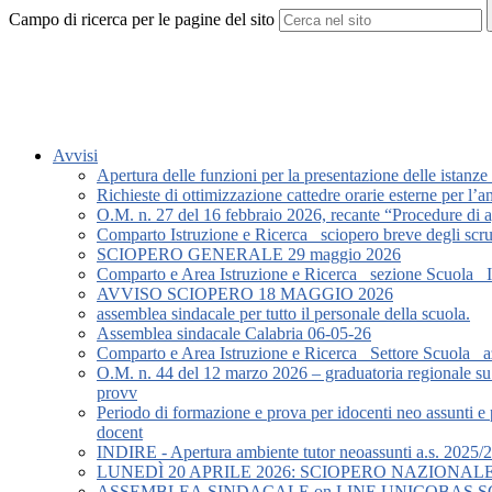
Campo di ricerca per le pagine del sito
Avvisi
Apertura delle funzioni per la presentazione delle istanze
Richieste di ottimizzazione cattedre orarie esterne per l
O.M. n. 27 del 16 febbraio 2026, recante “Procedure di agg
Comparto Istruzione e Ricerca_ sciopero breve degli scrut
SCIOPERO GENERALE 29 maggio 2026
Comparto e Area Istruzione e Ricerca_ sezione Scuola_ Ist
AVVISO SCIOPERO 18 MAGGIO 2026
assemblea sindacale per tutto il personale della scuola.
Assemblea sindacale Calabria 06-05-26
Comparto e Area Istruzione e Ricerca_ Settore Scuola_ az
O.M. n. 44 del 12 marzo 2026 – graduatoria regionale su 
provv
Periodo di formazione e prova per idocenti neo assunti e 
docent
INDIRE - Apertura ambiente tutor neoassunti a.s. 2025/
LUNEDÌ 20 APRILE 2026: SCIOPERO NAZIONA
ASSEMBLEA.SINDACALE.on.LINE.UNICOBAS.SCUO