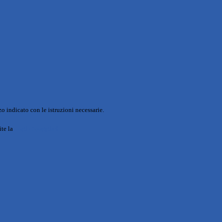
o indicato con le istruzioni necessarie.
ite la
Login Spaggiari