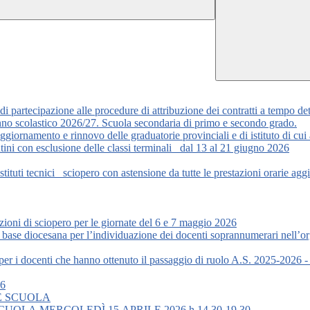
 di partecipazione alle procedure di attribuzione dei contratti a tempo d
’anno scolastico 2026/27. Scuola secondaria di primo e secondo grado.
iornamento e rinnovo delle graduatorie provinciali e di istituto di cui 
ini con esclusione delle classi terminali_ dal 13 al 21 giugno 2026
ituti tecnici_ sciopero con astensione da tutte le prestazioni orarie a
ioni di sciopero per le giornate del 6 e 7 maggio 2026
base diocesana per l’individuazione dei docenti soprannumerari nell’org
per i docenti che hanno ottenuto il passaggio di ruolo A.S. 2025-2026 - 
26
LE SCUOLA
LA.MERCOLEDÌ.15.APRILE.2026.h.14.30-19.30.