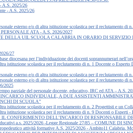
 - A.S. 2025/26
ente - A.S. 2025/26
rsonale esterno e/o di altra istituzione scolastica per il reclutamento di
RSONALE ATA - A.S. 2026/2027
 DELLA UIL SCUOLA CALABRIA IN ORARIO DI SERVIZIO 
 2026/27
se diocesana per l’individuazione dei docenti soprannumerari nell’organ
altra istituzione scolastica per il reclutamento di n. 1 Docente o Esper
rsonale esterno e/o di altra istituzione scolastica per il reclutamento d
rsonale esterno e/o di altra istituzione scolastica per il reclutamento di
06/2025
tempo parziale del personale docente, educativo, IRC ed ATA – A.S. 2
 INCARICO INDIVIDUALE, A DUE ASSISTENTI AMMINISTR
ANCHI DI SCUOLA”
ltra istituzione scolastica per il reclutamento di n. 2 Progettisti e un
ltra istituzione scolastica per il reclutamento di n. 9 Docenti o Esperti
R IL CONFERIMENTO DELL’INCARICO DI RESPONSABILE D
Educativi a.s. 2025/2026 -Legge Regionale 27/85 – COMUNE DI SI
opedeutico attività formative A.S. 2025/2026 - Ambito11 Calabria. Mod