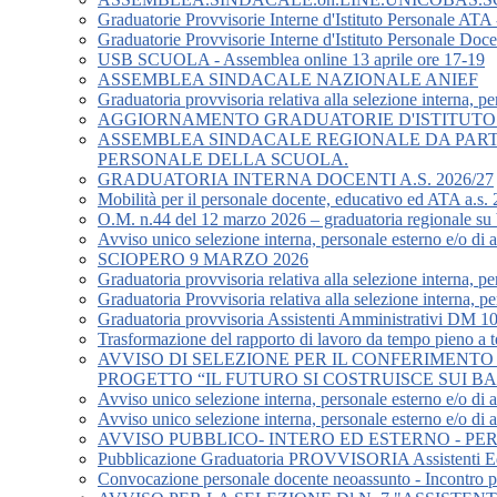
Graduatorie Provvisorie Interne d'Istituto Personale ATA
Graduatorie Provvisorie Interne d'Istituto Personale Doc
USB SCUOLA - Assemblea online 13 aprile ore 17-19
ASSEMBLEA SINDACALE NAZIONALE ANIEF
Graduatoria provvisoria relativa alla selezione interna, pe
AGGIORNAMENTO GRADUATORIE D'ISTITUTO PE
ASSEMBLEA SINDACALE REGIONALE DA PARTE
PERSONALE DELLA SCUOLA.
GRADUATORIA INTERNA DOCENTI A.S. 2026/27
Mobilità per il personale docente, educativo ed ATA a.s.
O.M. n.44 del 12 marzo 2026 – graduatoria regionale su ba
Avviso unico selezione interna, personale esterno e/o di 
SCIOPERO 9 MARZO 2026
Graduatoria provvisoria relativa alla selezione interna, pe
Graduatoria Provvisoria relativa alla selezione interna, pe
Graduatoria provvisoria Assistenti Amministrativi DM 1
Trasformazione del rapporto di lavoro da tempo pieno a 
AVVISO DI SELEZIONE PER IL CONFERIMENTO
PROGETTO “IL FUTURO SI COSTRUISCE SUI B
Avviso unico selezione interna, personale esterno e/o di a
Avviso unico selezione interna, personale esterno e/o di a
AVVISO PUBBLICO- INTERO ED ESTERNO - PE
Pubblicazione Graduatoria PROVVISORIA Assistenti 
Convocazione personale docente neoassunto - Incontro pr