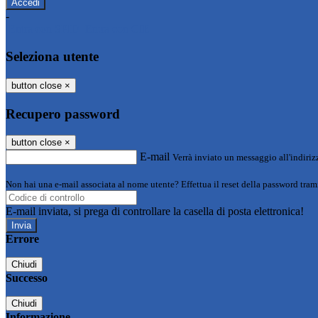
-
Entra con SPID
Entra con CIE
Seleziona utente
button close
×
Recupero password
button close
×
E-mail
Verrà inviato un messaggio all'indirizz
Non hai una e-mail associata al nome utente? Effettua il reset della password tram
E-mail inviata, si prega di controllare la casella di posta elettronica!
Errore
Chiudi
Successo
Chiudi
Informazione