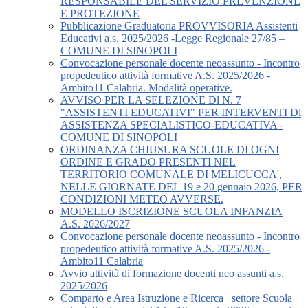
RESPONSABILE DEL SERVIZIO PREVENZIONE
E PROTEZIONE
Pubblicazione Graduatoria PROVVISORIA Assistenti
Educativi a.s. 2025/2026 -Legge Regionale 27/85 –
COMUNE DI SINOPOLI
Convocazione personale docente neoassunto - Incontro
propedeutico attività formative A.S. 2025/2026 -
Ambito11 Calabria. Modalità operative.
AVVISO PER LA SELEZIONE Dl N. 7
"ASSISTENTI EDUCATIVI" PER INTERVENTI Dl
ASSISTENZA SPECIALISTICO-EDUCATIVA -
COMUNE DI SINOPOLI
ORDINANZA CHIUSURA SCUOLE DI OGNI
ORDINE E GRADO PRESENTI NEL
TERRITORIO COMUNALE DI MELICUCCA',
NELLE GIORNATE DEL 19 e 20 gennaio 2026, PER
CONDIZIONI METEO AVVERSE.
MODELLO ISCRIZIONE SCUOLA INFANZIA
A.S. 2026/2027
Convocazione personale docente neoassunto - Incontro
propedeutico attività formative A.S. 2025/2026 -
Ambito11 Calabria
Avvio attività di formazione docenti neo assunti a.s.
2025/2026
Comparto e Area Istruzione e Ricerca_ settore Scuola_