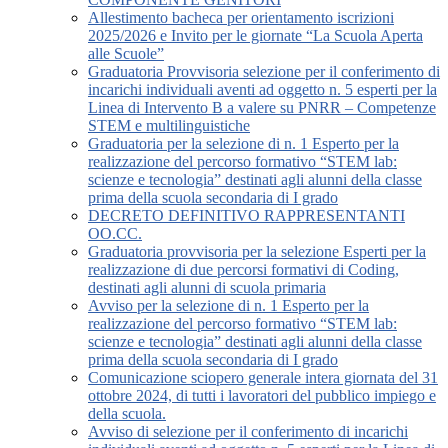
Allestimento bacheca per orientamento iscrizioni
2025/2026 e Invito per le giornate “La Scuola Aperta
alle Scuole”
Graduatoria Provvisoria selezione per il conferimento di
incarichi individuali aventi ad oggetto n. 5 esperti per la
Linea di Intervento B a valere su PNRR – Competenze
STEM e multilinguistiche
Graduatoria per la selezione di n. 1 Esperto per la
realizzazione del percorso formativo “STEM lab:
scienze e tecnologia” destinati agli alunni della classe
prima della scuola secondaria di I grado
DECRETO DEFINITIVO RAPPRESENTANTI
OO.CC.
Graduatoria provvisoria per la selezione Esperti per la
realizzazione di due percorsi formativi di Coding,
destinati agli alunni di scuola primaria
Avviso per la selezione di n. 1 Esperto per la
realizzazione del percorso formativo “STEM lab:
scienze e tecnologia” destinati agli alunni della classe
prima della scuola secondaria di I grado
Comunicazione sciopero generale intera giornata del 31
ottobre 2024, di tutti i lavoratori del pubblico impiego e
della scuola.
Avviso di selezione per il conferimento di incarichi