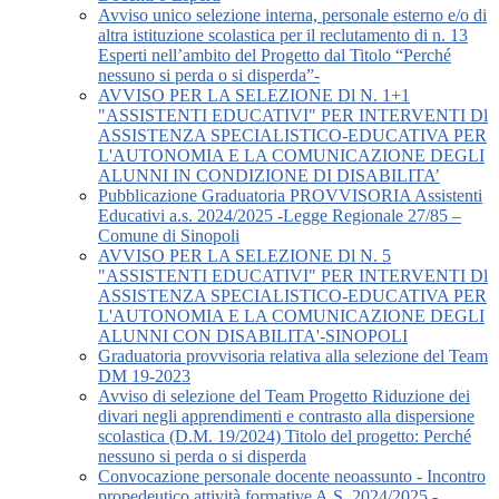
Avviso unico selezione interna, personale esterno e/o di
altra istituzione scolastica per il reclutamento di n. 13
Esperti nell’ambito del Progetto dal Titolo “Perché
nessuno si perda o si disperda”-
AVVISO PER LA SELEZIONE Dl N. 1+1
"ASSISTENTI EDUCATIVI" PER INTERVENTI Dl
ASSISTENZA SPECIALISTICO-EDUCATIVA PER
L'AUTONOMIA E LA COMUNICAZIONE DEGLI
ALUNNI IN CONDIZIONE DI DISABILITA’
Pubblicazione Graduatoria PROVVISORIA Assistenti
Educativi a.s. 2024/2025 -Legge Regionale 27/85 –
Comune di Sinopoli
AVVISO PER LA SELEZIONE Dl N. 5
"ASSISTENTI EDUCATIVI" PER INTERVENTI Dl
ASSISTENZA SPECIALISTICO-EDUCATIVA PER
L'AUTONOMIA E LA COMUNICAZIONE DEGLI
ALUNNI CON DISABILITA'-SINOPOLI
Graduatoria provvisoria relativa alla selezione del Team
DM 19-2023
Avviso di selezione del Team Progetto Riduzione dei
divari negli apprendimenti e contrasto alla dispersione
scolastica (D.M. 19/2024) Titolo del progetto: Perché
nessuno si perda o si disperda
Convocazione personale docente neoassunto - Incontro
propedeutico attività formative A.S. 2024/2025 -