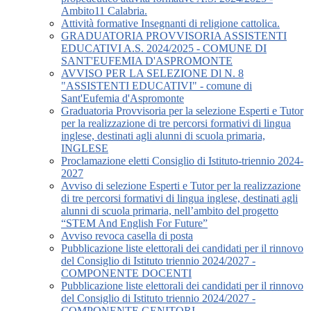
Ambito11 Calabria.
Attività formative Insegnanti di religione cattolica.
GRADUATORIA PROVVISORIA ASSISTENTI
EDUCATIVI A.S. 2024/2025 - COMUNE DI
SANT'EUFEMIA D'ASPROMONTE
AVVISO PER LA SELEZIONE Dl N. 8
"ASSISTENTI EDUCATIVI" - comune di
Sant'Eufemia d'Aspromonte
Graduatoria Provvisoria per la selezione Esperti e Tutor
per la realizzazione di tre percorsi formativi di lingua
inglese, destinati agli alunni di scuola primaria,
INGLESE
Proclamazione eletti Consiglio di Istituto-triennio 2024-
2027
Avviso di selezione Esperti e Tutor per la realizzazione
di tre percorsi formativi di lingua inglese, destinati agli
alunni di scuola primaria, nell’ambito del progetto
“STEM And English For Future”
Avviso revoca casella di posta
Pubblicazione liste elettorali dei candidati per il rinnovo
del Consiglio di Istituto triennio 2024/2027 -
COMPONENTE DOCENTI
Pubblicazione liste elettorali dei candidati per il rinnovo
del Consiglio di Istituto triennio 2024/2027 -
COMPONENTE GENITORI