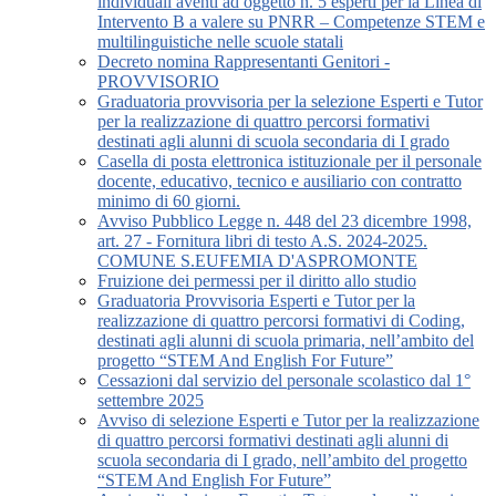
individuali aventi ad oggetto n. 5 esperti per la Linea di
Intervento B a valere su PNRR – Competenze STEM e
multilinguistiche nelle scuole statali
Decreto nomina Rappresentanti Genitori -
PROVVISORIO
Graduatoria provvisoria per la selezione Esperti e Tutor
per la realizzazione di quattro percorsi formativi
destinati agli alunni di scuola secondaria di I grado
Casella di posta elettronica istituzionale per il personale
docente, educativo, tecnico e ausiliario con contratto
minimo di 60 giorni.
Avviso Pubblico Legge n. 448 del 23 dicembre 1998,
art. 27 - Fornitura libri di testo A.S. 2024-2025.
COMUNE S.EUFEMIA D'ASPROMONTE
Fruizione dei permessi per il diritto allo studio
Graduatoria Provvisoria Esperti e Tutor per la
realizzazione di quattro percorsi formativi di Coding,
destinati agli alunni di scuola primaria, nell’ambito del
progetto “STEM And English For Future”
Cessazioni dal servizio del personale scolastico dal 1°
settembre 2025
Avviso di selezione Esperti e Tutor per la realizzazione
di quattro percorsi formativi destinati agli alunni di
scuola secondaria di I grado, nell’ambito del progetto
“STEM And English For Future”