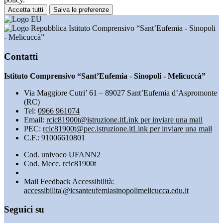
Accetta tutti
Salva le preferenze
Istituto Comprensivo “Sant’Eufemia - Sinopoli
- Melicuccà”
Contatti
Istituto Comprensivo “Sant’Eufemia - Sinopoli - Melicuccà”
Via Maggiore Cutri’ 61 – 89027 Sant’Eufemia d’Aspromonte
(RC)
Tel:
0966 961074
Email:
rcic81900t@istruzione.it
Link per inviare una mail
PEC:
rcic81900t@pec.istruzione.it
Link per inviare una mail
C.F.: 91006610801
Cod. univoco UFANN2
Cod. Mecc. rcic81900t
Mail Feedback Accessibilità:
accessibilita'@icsanteufemiasinopolimelicucca.edu.it
Seguici su