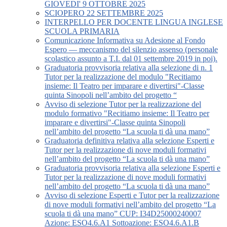
GIOVEDI' 9 OTTOBRE 2025
SCIOPERO 22 SETTEMBRE 2025
INTERPELLO PER DOCENTE LINGUA INGLESE
SCUOLA PRIMARIA
Comunicazione Informativa su Adesione al Fondo
Espero — meccanismo del silenzio assenso (personale
scolastico assunto a T.I. dal 01 settembre 2019 in poi).
Graduatoria provvisoria relativa alla selezione di n. 1
Tutor per la realizzazione del modulo "Recitiamo
insieme: Il Teatro per imparare e divertirsi"-Classe
quinta Sinopoli nell’ambito del progetto “
Avviso di selezione Tutor per la realizzazione del
modulo formativo "Recitiamo insieme: Il Teatro per
imparare e divertirsi"-Classe quinta Sinopoli
nell’ambito del progetto “La scuola ti dà una mano”
Graduatoria definitiva relativa alla selezione Esperti e
Tutor per la realizzazione di nove moduli formativi
nell’ambito del progetto “La scuola ti dà una mano”
Graduatoria provvisoria relativa alla selezione Esperti e
Tutor per la realizzazione di nove moduli formativi
nell’ambito del progetto “La scuola ti dà una mano”
Avviso di selezione Esperti e Tutor per la realizzazione
di nove moduli formativi nell’ambito del progetto “La
scuola ti dà una mano” CUP: I34D25000240007
Azione: ESO4.6.A1 Sottoazione: ESO4.6.A1.B