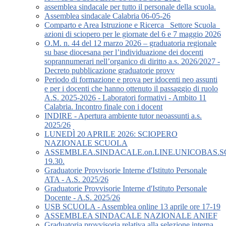
assemblea sindacale per tutto il personale della scuola.
Assemblea sindacale Calabria 06-05-26
Comparto e Area Istruzione e Ricerca_ Settore Scuola_
azioni di sciopero per le giornate del 6 e 7 maggio 2026
O.M. n. 44 del 12 marzo 2026 – graduatoria regionale
su base diocesana per l’individuazione dei docenti
soprannumerari nell’organico di diritto a.s. 2026/2027 -
Decreto pubblicazione graduatorie provv
Periodo di formazione e prova per idocenti neo assunti
e per i docenti che hanno ottenuto il passaggio di ruolo
A.S. 2025-2026 - Laboratori formativi - Ambito 11
Calabria. Incontro finale con i docent
INDIRE - Apertura ambiente tutor neoassunti a.s.
2025/26
LUNEDÌ 20 APRILE 2026: SCIOPERO
NAZIONALE SCUOLA
ASSEMBLEA.SINDACALE.on.LINE.UNICOBAS.SCU
19.30.
Graduatorie Provvisorie Interne d'Istituto Personale
ATA - A.S. 2025/26
Graduatorie Provvisorie Interne d'Istituto Personale
Docente - A.S. 2025/26
USB SCUOLA - Assemblea online 13 aprile ore 17-19
ASSEMBLEA SINDACALE NAZIONALE ANIEF
Graduatoria provvisoria relativa alla selezione interna,