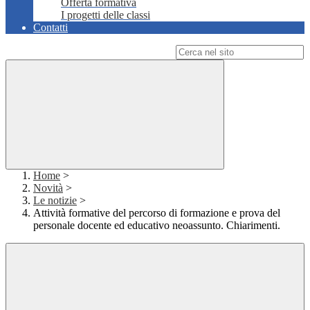
Offerta formativa
I progetti delle classi
Contatti
Campo di ricerca per le pagine del sito
Home
>
Novità
>
Le notizie
>
Attività formative del percorso di formazione e prova del
personale docente ed educativo neoassunto. Chiarimenti.