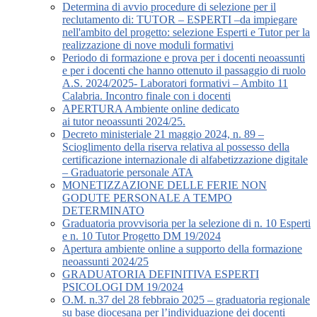
Determina di avvio procedure di selezione per il
reclutamento di: TUTOR – ESPERTI –da impiegare
nell'ambito del progetto: selezione Esperti e Tutor per la
realizzazione di nove moduli formativi
Periodo di formazione e prova per i docenti neoassunti
e per i docenti che hanno ottenuto il passaggio di ruolo
A.S. 2024/2025- Laboratori formativi – Ambito 11
Calabria. Incontro finale con i docenti
APERTURA Ambiente online dedicato
ai tutor neoassunti 2024/25.
Decreto ministeriale 21 maggio 2024, n. 89 –
Scioglimento della riserva relativa al possesso della
certificazione internazionale di alfabetizzazione digitale
– Graduatorie personale ATA
MONETIZZAZIONE DELLE FERIE NON
GODUTE PERSONALE A TEMPO
DETERMINATO
Graduatoria provvisoria per la selezione di n. 10 Esperti
e n. 10 Tutor Progetto DM 19/2024
Apertura ambiente online a supporto della formazione
neoassunti 2024/25
GRADUATORIA DEFINITIVA ESPERTI
PSICOLOGI DM 19/2024
O.M. n.37 del 28 febbraio 2025 – graduatoria regionale
su base diocesana per l’individuazione dei docenti