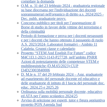
compilare la domanda
O.M. n. 31 del 23 febbraio 2024 - graduatoria regionale
su base diocesana per l'individuazione dei docenti
soprannumerari nell'organico di diritto a.s. 2024/2025 -
Dec. pubb. graduatorie provv.
Concorso pubblico per titoli per l’assegnazione di
Borse di studio in favore delle vittime del terrorismo e
della criminalità
Periodo di formazione e prova per i docenti neoassunti
e per i docenti che hanno ottenuto il passaggio di ruolo
A.S. 2023/2024- Laboratori formativi – Ambito 11
Calabria. Gruppi classe e calendario
Progetto “STEM And English For Future” codice
M4C1I3.1-2023-1143-P27728, nell’ambito PNRR
Azioni di potenziamento delle competenze STEM e
multilinguistiche (D.M.65/2023) CUP
I34D23003840006
D. M.le n. 37 del 29 febbraio 2024 – Agg. graduatorie
ad esaurimento del personale docente ed educativo e
delle graduatorie di istituto di I fascia del personale doc.
educ. 2024.25 e 2025.26
Ordinanza sulla mobilità personale docente, educativo
ed ATA per l’anno scolastico 2024/25
Avviso di selezione per esperti, tutor e figura aggiuntiva
progetto PON Agenda Sud