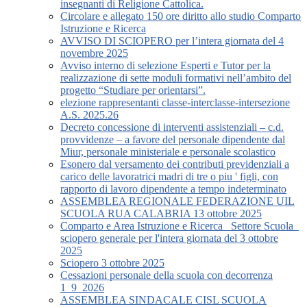
insegnanti di Religione Cattolica.
Circolare e allegato 150 ore diritto allo studio Comparto
Istruzione e Ricerca
AVVISO DI SCIOPERO per l’intera giornata del 4
novembre 2025
Avviso interno di selezione Esperti e Tutor per la
realizzazione di sette moduli formativi nell’ambito del
progetto “Studiare per orientarsi”.
elezione rappresentanti classe-interclasse-intersezione
A.S. 2025.26
Decreto concessione di interventi assistenziali – c.d.
provvidenze – a favore del personale dipendente dal
Miur, personale ministeriale e personale scolastico
Esonero dal versamento dei contributi previdenziali a
carico delle lavoratrici madri di tre o piu ' figli, con
rapporto di lavoro dipendente a tempo indeterminato
ASSEMBLEA REGIONALE FEDERAZIONE UIL
SCUOLA RUA CALABRIA 13 ottobre 2025
Comparto e Area Istruzione e Ricerca_ Settore Scuola_
sciopero generale per l'intera giornata del 3 ottobre
2025
Sciopero 3 ottobre 2025
Cessazioni personale della scuola con decorrenza
1_9_2026
ASSEMBLEA SINDACALE CISL SCUOLA