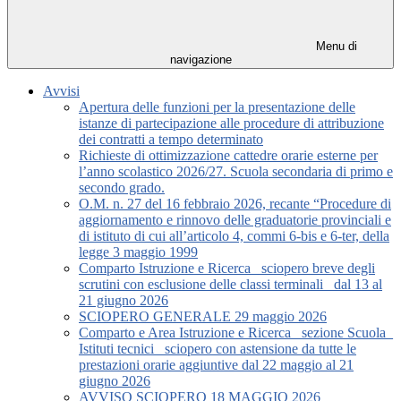
Menu di
navigazione
Avvisi
Apertura delle funzioni per la presentazione delle
istanze di partecipazione alle procedure di attribuzione
dei contratti a tempo determinato
Richieste di ottimizzazione cattedre orarie esterne per
l’anno scolastico 2026/27. Scuola secondaria di primo e
secondo grado.
O.M. n. 27 del 16 febbraio 2026, recante “Procedure di
aggiornamento e rinnovo delle graduatorie provinciali e
di istituto di cui all’articolo 4, commi 6-bis e 6-ter, della
legge 3 maggio 1999
Comparto Istruzione e Ricerca_ sciopero breve degli
scrutini con esclusione delle classi terminali_ dal 13 al
21 giugno 2026
SCIOPERO GENERALE 29 maggio 2026
Comparto e Area Istruzione e Ricerca_ sezione Scuola_
Istituti tecnici_ sciopero con astensione da tutte le
prestazioni orarie aggiuntive dal 22 maggio al 21
giugno 2026
AVVISO SCIOPERO 18 MAGGIO 2026