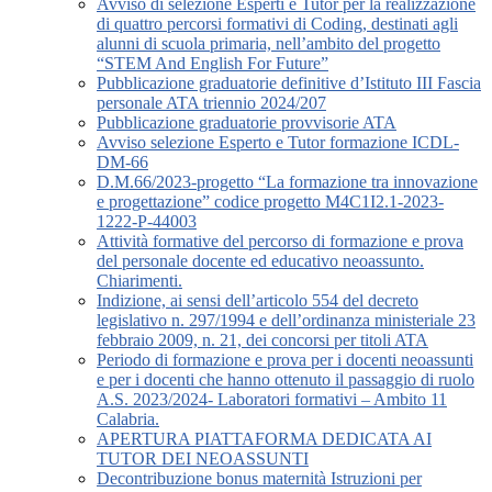
Avviso di selezione Esperti e Tutor per la realizzazione
di quattro percorsi formativi di Coding, destinati agli
alunni di scuola primaria, nell’ambito del progetto
“STEM And English For Future”
Pubblicazione graduatorie definitive d’Istituto III Fascia
personale ATA triennio 2024/207
Pubblicazione graduatorie provvisorie ATA
Avviso selezione Esperto e Tutor formazione ICDL-
DM-66
D.M.66/2023-progetto “La formazione tra innovazione
e progettazione” codice progetto M4C1I2.1-2023-
1222-P-44003
Attività formative del percorso di formazione e prova
del personale docente ed educativo neoassunto.
Chiarimenti.
Indizione, ai sensi dell’articolo 554 del decreto
legislativo n. 297/1994 e dell’ordinanza ministeriale 23
febbraio 2009, n. 21, dei concorsi per titoli ATA
Periodo di formazione e prova per i docenti neoassunti
e per i docenti che hanno ottenuto il passaggio di ruolo
A.S. 2023/2024- Laboratori formativi – Ambito 11
Calabria.
APERTURA PIATTAFORMA DEDICATA AI
TUTOR DEI NEOASSUNTI
Decontribuzione bonus maternità Istruzioni per