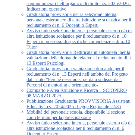
soprannumerari nell’organico di diritto a.s. 2025/2026 -
Indicazioni operative.
Graduatoria provvisoria per la selezione interna,
personale esterno e/o di altra istituzione scolastica per il
reclutamento di n. 6 Docenti o Esperti
Avviso unico selezione interna, personale esterno e/o di
altra istituzione scolastica per il reclutamento di n. 10
Esperti in possesso di specifiche competenze e di n. 10
Tutor
Graduatoria provvisoria-Rettificata in autotutela- per la
valutazione delle domande relative al reclutamento di n.
13 Esperti Psicologi
Graduatoria provvisoria valutazione domande per il
reclutamento di n. 13 Esperti nell’ambito del Progetto
dal Titolo “Perché nessuno si perda o si disperda”-
Percorsi di mentoring e orientamento-
Comparto e Area Istruzione e Ricerca_- SCIOPERO
08 MARZO 2025.
Pubblicazione Graduatoria PROVVISORIA Assistenti
Educativi a.s. 2024/2025 -Legge Regionale 27/85
Mobilità del personale scuola, disponibile la sezione
con i termini per la partecipazione
Avviso unico selezione interna, personale esterno e/o di
altra istituzione scolastica per il reclutamento di n. 6
Docenti o Esperti