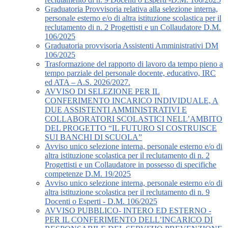
Graduatoria Provvisoria relativa alla selezione interna,
personale esterno e/o di altra istituzione scolastica per il
reclutamento di n. 2 Progettisti e un Collaudatore D.M.
106/2025
Graduatoria provvisoria Assistenti Amministrativi DM
106/2025
Trasformazione del rapporto di lavoro da tempo pieno a
tempo parziale del personale docente, educativo, IRC
ed ATA – A.S. 2026/2027.
AVVISO DI SELEZIONE PER IL
CONFERIMENTO INCARICO INDIVIDUALE, A
DUE ASSISTENTI AMMINISTRATIVI E
COLLABORATORI SCOLASTICI NELL’AMBITO
DEL PROGETTO “IL FUTURO SI COSTRUISCE
SUI BANCHI DI SCUOLA”
Avviso unico selezione interna, personale esterno e/o di
altra istituzione scolastica per il reclutamento di n. 2
Progettisti e un Collaudatore in possesso di specifiche
competenze D.M. 19/2025
Avviso unico selezione interna, personale esterno e/o di
altra istituzione scolastica per il reclutamento di n. 9
Docenti o Esperti - D.M. 106/2025
AVVISO PUBBLICO- INTERO ED ESTERNO -
PER IL CONFERIMENTO DELL’INCARICO DI