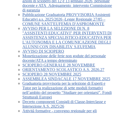
azioni di sciopero del 12 e 13 gennaio 2026_personale
docente e ATA_Adeguamento_intervento Commissione
di garanzia
Pubblicazione Graduatoria PROVVISORIA Assistenti
Educativi a.s. 2025/2026 -Legge Regionale 27/85 –
COMUNE SANT'EUFEMIA D'ASPROMONTE
AVVISO PER LA SELEZIONE Dl N. 8
"ASSISTENTI EDUCATIVI" PER INTERVENTI Dl
ASSISTENZA SPECIALISTICO-EDUCATIVA PER
L'AUTONOMIA E LA COMUNICAZIONE DEGLI
ALUNNI CON DISABILITA' S.EUFEMIA
AVVISO DI SCIOPERO
Monetizzazione delle ferie non godute del personale
docente/ATA a tempo determinato
SCIOPERO GENERALE 28 NOVEMBRE
ORIENTAMENTO SCOLASTICO A.S. 2026.27
SCIOPERO 28 NOVEMBRE 2025
ASSEMBLEA SINDACALE 17 NOVEMBRE 2025
Graduatoria provvisoria per la selezione di Esperti e
Tutor per la realizzazione di sette moduli formativi
nell’ambito del progetto “Studiare per orientarsi”. Fondi
Strutturali Europei
Decreto componenti Consigli di Classe-Interclasse e
Intersezione A.S. 2025/26
Attività formative - convegno regionale per gli