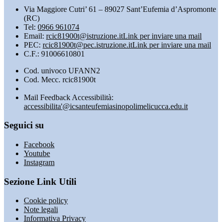
Via Maggiore Cutri’ 61 – 89027 Sant’Eufemia d’Aspromonte
(RC)
Tel:
0966 961074
Email:
rcic81900t@istruzione.it
Link per inviare una mail
PEC:
rcic81900t@pec.istruzione.it
Link per inviare una mail
C.F.: 91006610801
Cod. univoco UFANN2
Cod. Mecc. rcic81900t
Mail Feedback Accessibilità:
accessibilita'@icsanteufemiasinopolimelicucca.edu.it
Seguici su
Facebook
Youtube
Instagram
Sezione Link Utili
Cookie policy
Note legali
Informativa Privacy