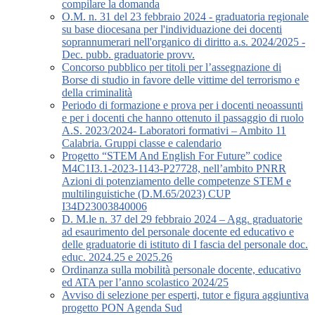
compilare la domanda
O.M. n. 31 del 23 febbraio 2024 - graduatoria regionale
su base diocesana per l'individuazione dei docenti
soprannumerari nell'organico di diritto a.s. 2024/2025 -
Dec. pubb. graduatorie provv.
Concorso pubblico per titoli per l’assegnazione di
Borse di studio in favore delle vittime del terrorismo e
della criminalità
Periodo di formazione e prova per i docenti neoassunti
e per i docenti che hanno ottenuto il passaggio di ruolo
A.S. 2023/2024- Laboratori formativi – Ambito 11
Calabria. Gruppi classe e calendario
Progetto “STEM And English For Future” codice
M4C1I3.1-2023-1143-P27728, nell’ambito PNRR
Azioni di potenziamento delle competenze STEM e
multilinguistiche (D.M.65/2023) CUP
I34D23003840006
D. M.le n. 37 del 29 febbraio 2024 – Agg. graduatorie
ad esaurimento del personale docente ed educativo e
delle graduatorie di istituto di I fascia del personale doc.
educ. 2024.25 e 2025.26
Ordinanza sulla mobilità personale docente, educativo
ed ATA per l’anno scolastico 2024/25
Avviso di selezione per esperti, tutor e figura aggiuntiva
progetto PON Agenda Sud