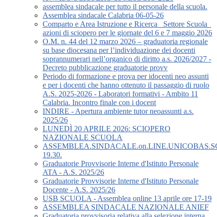
assemblea sindacale per tutto il personale della scuola.
Assemblea sindacale Calabria 06-05-26
Comparto e Area Istruzione e Ricerca_ Settore Scuola_
azioni di sciopero per le giornate del 6 e 7 maggio 2026
O.M. n. 44 del 12 marzo 2026 – graduatoria regionale
su base diocesana per l’individuazione dei docenti
soprannumerari nell’organico di diritto a.s. 2026/2027 -
Decreto pubblicazione graduatorie provv
Periodo di formazione e prova per idocenti neo assunti
e per i docenti che hanno ottenuto il passaggio di ruolo
A.S. 2025-2026 - Laboratori formativi - Ambito 11
Calabria. Incontro finale con i docent
INDIRE - Apertura ambiente tutor neoassunti a.s.
2025/26
LUNEDÌ 20 APRILE 2026: SCIOPERO
NAZIONALE SCUOLA
ASSEMBLEA.SINDACALE.on.LINE.UNICOBAS.SCU
19.30.
Graduatorie Provvisorie Interne d'Istituto Personale
ATA - A.S. 2025/26
Graduatorie Provvisorie Interne d'Istituto Personale
Docente - A.S. 2025/26
USB SCUOLA - Assemblea online 13 aprile ore 17-19
ASSEMBLEA SINDACALE NAZIONALE ANIEF
Graduatoria provvisoria relativa alla selezione interna,