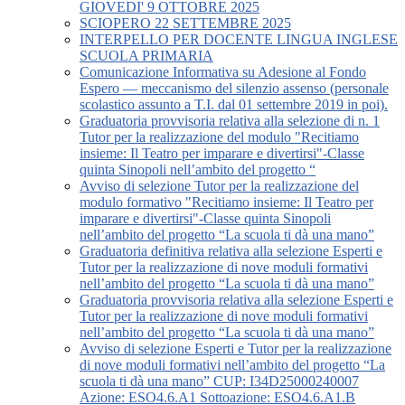
GIOVEDI' 9 OTTOBRE 2025
SCIOPERO 22 SETTEMBRE 2025
INTERPELLO PER DOCENTE LINGUA INGLESE
SCUOLA PRIMARIA
Comunicazione Informativa su Adesione al Fondo
Espero — meccanismo del silenzio assenso (personale
scolastico assunto a T.I. dal 01 settembre 2019 in poi).
Graduatoria provvisoria relativa alla selezione di n. 1
Tutor per la realizzazione del modulo "Recitiamo
insieme: Il Teatro per imparare e divertirsi"-Classe
quinta Sinopoli nell’ambito del progetto “
Avviso di selezione Tutor per la realizzazione del
modulo formativo "Recitiamo insieme: Il Teatro per
imparare e divertirsi"-Classe quinta Sinopoli
nell’ambito del progetto “La scuola ti dà una mano”
Graduatoria definitiva relativa alla selezione Esperti e
Tutor per la realizzazione di nove moduli formativi
nell’ambito del progetto “La scuola ti dà una mano”
Graduatoria provvisoria relativa alla selezione Esperti e
Tutor per la realizzazione di nove moduli formativi
nell’ambito del progetto “La scuola ti dà una mano”
Avviso di selezione Esperti e Tutor per la realizzazione
di nove moduli formativi nell’ambito del progetto “La
scuola ti dà una mano” CUP: I34D25000240007
Azione: ESO4.6.A1 Sottoazione: ESO4.6.A1.B