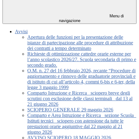
Menu di
navigazione
Avvisi
Apertura delle funzioni per la presentazione delle
istanze di partecipazione alle procedure di attribuzione
dei contratti a tempo determinato
Richieste di ottimizzazione cattedre orarie esterne per
l’anno scolastico 2026/27. Scuola secondaria di primo e
secondo grado.
O.M. n. 27 del 16 febbraio 2026, recante “Procedure di
aggiornamento e rinnovo delle graduatorie provinciali e
di istituto di cui all’articolo 4, commi 6-bis e 6-ter, della
legge 3 maggio 1999
Comparto Istruzione e Ricerca_ sciopero breve degli
scrutini con esclusione delle classi terminali_ dal 13 al
21 giugno 2026
SCIOPERO GENERALE 29 maggio 2026
Comparto e Area Istruzione e Ricerca_ sezione Scuola_
Istituti tecnici_ sciopero con astensione da tutte le
prestazioni orarie aggiuntive dal 22 maggio al 21
giugno 2026
AVVISO SCIOPERO 18 MAGGIO 2026