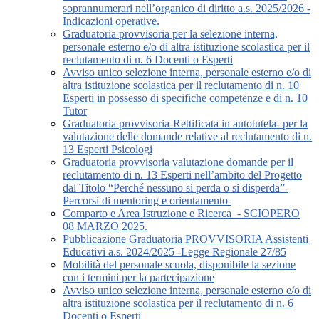
soprannumerari nell’organico di diritto a.s. 2025/2026 -
Indicazioni operative.
Graduatoria provvisoria per la selezione interna,
personale esterno e/o di altra istituzione scolastica per il
reclutamento di n. 6 Docenti o Esperti
Avviso unico selezione interna, personale esterno e/o di
altra istituzione scolastica per il reclutamento di n. 10
Esperti in possesso di specifiche competenze e di n. 10
Tutor
Graduatoria provvisoria-Rettificata in autotutela- per la
valutazione delle domande relative al reclutamento di n.
13 Esperti Psicologi
Graduatoria provvisoria valutazione domande per il
reclutamento di n. 13 Esperti nell’ambito del Progetto
dal Titolo “Perché nessuno si perda o si disperda”-
Percorsi di mentoring e orientamento-
Comparto e Area Istruzione e Ricerca_- SCIOPERO
08 MARZO 2025.
Pubblicazione Graduatoria PROVVISORIA Assistenti
Educativi a.s. 2024/2025 -Legge Regionale 27/85
Mobilità del personale scuola, disponibile la sezione
con i termini per la partecipazione
Avviso unico selezione interna, personale esterno e/o di
altra istituzione scolastica per il reclutamento di n. 6
Docenti o Esperti