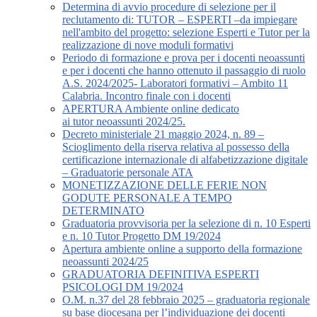
Determina di avvio procedure di selezione per il
reclutamento di: TUTOR – ESPERTI –da impiegare
nell'ambito del progetto: selezione Esperti e Tutor per la
realizzazione di nove moduli formativi
Periodo di formazione e prova per i docenti neoassunti
e per i docenti che hanno ottenuto il passaggio di ruolo
A.S. 2024/2025- Laboratori formativi – Ambito 11
Calabria. Incontro finale con i docenti
APERTURA Ambiente online dedicato
ai tutor neoassunti 2024/25.
Decreto ministeriale 21 maggio 2024, n. 89 –
Scioglimento della riserva relativa al possesso della
certificazione internazionale di alfabetizzazione digitale
– Graduatorie personale ATA
MONETIZZAZIONE DELLE FERIE NON
GODUTE PERSONALE A TEMPO
DETERMINATO
Graduatoria provvisoria per la selezione di n. 10 Esperti
e n. 10 Tutor Progetto DM 19/2024
Apertura ambiente online a supporto della formazione
neoassunti 2024/25
GRADUATORIA DEFINITIVA ESPERTI
PSICOLOGI DM 19/2024
O.M. n.37 del 28 febbraio 2025 – graduatoria regionale
su base diocesana per l’individuazione dei docenti