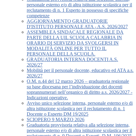
personale esterno e/o di altra istituzione scolastica per il
reclutamento di n. 1 Esperto in possesso di specifiche
competenze
AGGIORNAMENTO GRADUATORIE
D'ISTITUTO PERSONALE ATA - A.S. 2026/2027
ASSEMBLEA SINDACALE REGIONALE DA
PARTE DELLA UIL SCUOLA CALABRIA IN
ORARIO DI SERVIZIO DA SVOLGERSI IN
MODALITÀ ONLINE PER TUTTO IL
PERSONALE DELLA SCUOLA.
GRADUATORIA INTERNA DOCENTI A.S.
2026/27
Mobilità per il personale docente, educativo ed ATA a.s.
2026/27
O.M. n.44 del 12 marzo 2026 – graduatoria regionale
su base diocesana per l’individuazione dei docenti
soprannumerari nell’organico di diritto a.s. 2026/2027 -
Indicazioni operative.
Avviso unico selezione interna, personale esterno e/o di
altra istituzione scolastica per il reclutamento di n. 1
Docente o Esperto DM 19/2025
SCIOPERO 9 MARZO 2026
Graduatoria provvisoria relativa alla selezione interna,
personale esterno e/o di altra istituzione scolastica per il
reclutamento di n. 9 Docenti o Esperti -D.M. 106/2025