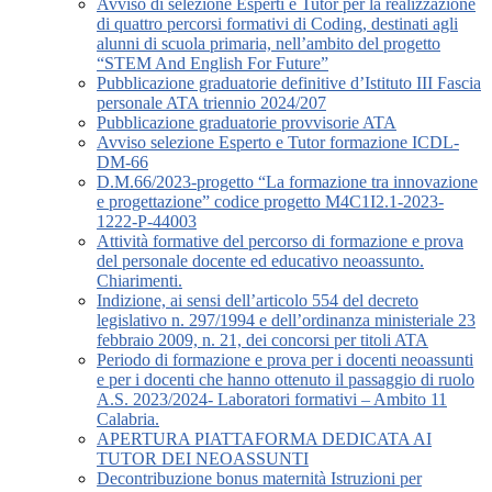
Avviso di selezione Esperti e Tutor per la realizzazione
di quattro percorsi formativi di Coding, destinati agli
alunni di scuola primaria, nell’ambito del progetto
“STEM And English For Future”
Pubblicazione graduatorie definitive d’Istituto III Fascia
personale ATA triennio 2024/207
Pubblicazione graduatorie provvisorie ATA
Avviso selezione Esperto e Tutor formazione ICDL-
DM-66
D.M.66/2023-progetto “La formazione tra innovazione
e progettazione” codice progetto M4C1I2.1-2023-
1222-P-44003
Attività formative del percorso di formazione e prova
del personale docente ed educativo neoassunto.
Chiarimenti.
Indizione, ai sensi dell’articolo 554 del decreto
legislativo n. 297/1994 e dell’ordinanza ministeriale 23
febbraio 2009, n. 21, dei concorsi per titoli ATA
Periodo di formazione e prova per i docenti neoassunti
e per i docenti che hanno ottenuto il passaggio di ruolo
A.S. 2023/2024- Laboratori formativi – Ambito 11
Calabria.
APERTURA PIATTAFORMA DEDICATA AI
TUTOR DEI NEOASSUNTI
Decontribuzione bonus maternità Istruzioni per