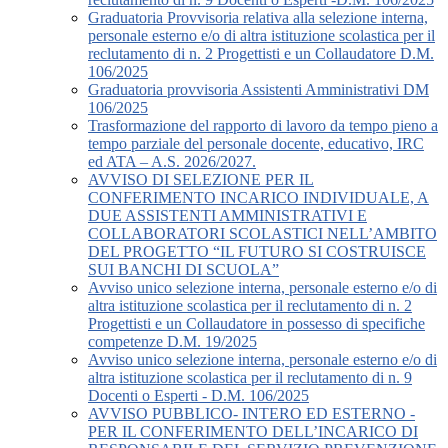
Graduatoria Provvisoria relativa alla selezione interna,
personale esterno e/o di altra istituzione scolastica per il
reclutamento di n. 2 Progettisti e un Collaudatore D.M.
106/2025
Graduatoria provvisoria Assistenti Amministrativi DM
106/2025
Trasformazione del rapporto di lavoro da tempo pieno a
tempo parziale del personale docente, educativo, IRC
ed ATA – A.S. 2026/2027.
AVVISO DI SELEZIONE PER IL
CONFERIMENTO INCARICO INDIVIDUALE, A
DUE ASSISTENTI AMMINISTRATIVI E
COLLABORATORI SCOLASTICI NELL’AMBITO
DEL PROGETTO “IL FUTURO SI COSTRUISCE
SUI BANCHI DI SCUOLA”
Avviso unico selezione interna, personale esterno e/o di
altra istituzione scolastica per il reclutamento di n. 2
Progettisti e un Collaudatore in possesso di specifiche
competenze D.M. 19/2025
Avviso unico selezione interna, personale esterno e/o di
altra istituzione scolastica per il reclutamento di n. 9
Docenti o Esperti - D.M. 106/2025
AVVISO PUBBLICO- INTERO ED ESTERNO -
PER IL CONFERIMENTO DELL’INCARICO DI