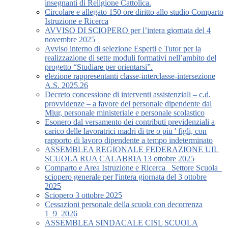
insegnanti di Religione Cattolica.
Circolare e allegato 150 ore diritto allo studio Comparto
Istruzione e Ricerca
AVVISO DI SCIOPERO per l’intera giornata del 4
novembre 2025
Avviso interno di selezione Esperti e Tutor per la
realizzazione di sette moduli formativi nell’ambito del
progetto “Studiare per orientarsi”.
elezione rappresentanti classe-interclasse-intersezione
A.S. 2025.26
Decreto concessione di interventi assistenziali – c.d.
provvidenze – a favore del personale dipendente dal
Miur, personale ministeriale e personale scolastico
Esonero dal versamento dei contributi previdenziali a
carico delle lavoratrici madri di tre o piu ' figli, con
rapporto di lavoro dipendente a tempo indeterminato
ASSEMBLEA REGIONALE FEDERAZIONE UIL
SCUOLA RUA CALABRIA 13 ottobre 2025
Comparto e Area Istruzione e Ricerca_ Settore Scuola_
sciopero generale per l'intera giornata del 3 ottobre
2025
Sciopero 3 ottobre 2025
Cessazioni personale della scuola con decorrenza
1_9_2026
ASSEMBLEA SINDACALE CISL SCUOLA