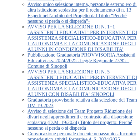
Avviso unico selezione interna, personale esterno e/o di
altra istituzione scolastica per il reclutamento di n. 13
Esperti nell’ambito del Progetto dal Titolo “Perché
nessuno si perda o si disperda”-
AVVISO PER LA SELEZIONE Dl N. 1+1
"ASSISTENTI EDUCATIVI" PER INTERVENTI Dl
ASSISTENZA SPECIALISTICO-EDUCATIVA PER
L'AUTONOMIA E LA COMUNICAZIONE DEGLI
ALUNNI IN CONDIZIONE DI DISABILITA’
Pubblicazione Graduatoria PROVVISORIA Assistenti
Educativi a.s. 2024/2025 -Legge Regionale 27/85 –
Comune di Sinopoli
AVVISO PER LA SELEZIONE Dl N. 5
"ASSISTENTI EDUCATIVI" PER INTERVENTI Dl
ASSISTENZA SPECIALISTICO-EDUCATIVA PER
L'AUTONOMIA E LA COMUNICAZIONE DEGLI
ALUNNI CON DISABILITA'-SINOPOLI
Graduatoria provvisoria relativa alla selezione del Team
DM 19-2023
Avviso di selezione del Team Progetto Riduzione dei
divari negli apprendimenti e contrasto alla dispersione
scolastica (D.M. 19/2024) Titolo del progetto: Perché
nessuno si perda o si disperda
Convocazione personale docente neoassunto - Incontro
propedeutico attività formative A.S. 2024/2025 -