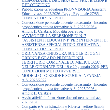
RESPONSABILE DEL SERVIZIO PREVENZIONE
E PROTEZIONE
Pubblicazione Graduatoria PROVVISORIA Assistenti
Educativi a.s. 2025/2026 -Legge Regionale 27/85 –
COMUNE DI SINOPOLI
Convocazione personale docente neoassunto - Incontro
propedeutico attività formative A.S. 2025/2026 -
Ambito11 Calabria. Modalità operative.
AVVISO PER LA SELEZIONE Dl N. 7
"ASSISTENTI EDUCATIVI" PER INTERVENTI Dl
ASSISTENZA SPECIALISTICO-EDUCATIVA -
COMUNE DI SINOPOLI
ORDINANZA CHIUSURA SCUOLE DI OGNI
ORDINE E GRADO PRESENTI NEL
TERRITORIO COMUNALE DI MELICUCCA',
NELLE GIORNATE DEL 19 e 20 gennaio 2026, PER
CONDIZIONI METEO AVVERSE.
MODELLO ISCRIZIONE SCUOLA INFANZIA
A.S. 2026/2027
Convocazione personale docente neoassunto - Incontro
propedeutico attività formative A.S. 2025/2026 -
Ambito11 Calabria
Avvio attività di formazione docenti neo assunti a.s.
2025/2026
Comparto e Area Istruzione e Ricerca_ settore Scuola_