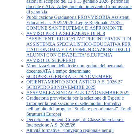
azioni di sciopero del 12 e 13 gennaio 2026_personale
docente e ATA_Adeguamento_intervento Commissione
di garanzia
Pubblicazione Graduatoria PROVVISORIA Assistenti
Educativi a.s. 2025/2026 -Legge Regionale 27/85 –
COMUNE SANT'EUFEMIA D'ASPROMONTE
AVVISO PER LA SELEZIONE Dl N. 8
"ASSISTENTI EDUCATIVI" PER INTERVENTI Dl
ASSISTENZA SPECIALISTICO-EDUCATIVA PER
L'AUTONOMIA E LA COMUNICAZIONE DEGLI
ALUNNI CON DISABILITA' S.EUFEMIA
AVVISO DI SCIOPERO
Monetizzazione delle ferie non godute del personale
docente/ATA a tempo determinato
SCIOPERO GENERALE 28 NOVEMBRE
ORIENTAMENTO SCOLASTICO A.S. 2026.27
SCIOPERO 28 NOVEMBRE 2025
ASSEMBLEA SINDACALE 17 NOVEMBRE 2025
Graduatoria provvisoria per la selezione di Esperti e
Tutor per la realizzazione di sette moduli formativi
nell’ambito del progetto “Studiare per orientarsi”. Fondi
Strutturali Europei
Decreto componenti Consigli di Classe-Interclasse e
Intersezione A.S. 2025/26
Attività formative - convegno regionale per gli