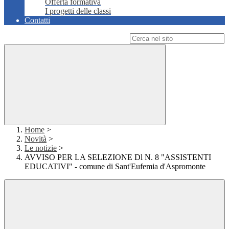
Offerta formativa
I progetti delle classi
Contatti
Campo di ricerca per le pagine del sito
Home
>
Novità
>
Le notizie
>
AVVISO PER LA SELEZIONE Dl N. 8 "ASSISTENTI
EDUCATIVI" - comune di Sant'Eufemia d'Aspromonte