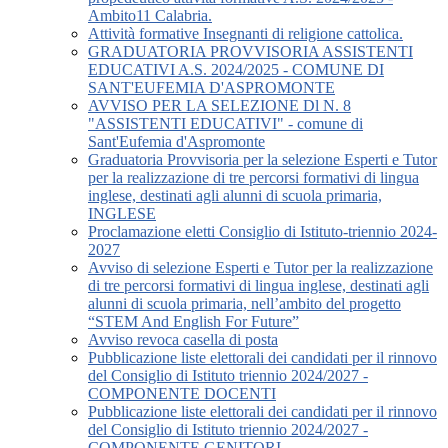
Ambito11 Calabria.
Attività formative Insegnanti di religione cattolica.
GRADUATORIA PROVVISORIA ASSISTENTI
EDUCATIVI A.S. 2024/2025 - COMUNE DI
SANT'EUFEMIA D'ASPROMONTE
AVVISO PER LA SELEZIONE Dl N. 8
"ASSISTENTI EDUCATIVI" - comune di
Sant'Eufemia d'Aspromonte
Graduatoria Provvisoria per la selezione Esperti e Tutor
per la realizzazione di tre percorsi formativi di lingua
inglese, destinati agli alunni di scuola primaria,
INGLESE
Proclamazione eletti Consiglio di Istituto-triennio 2024-
2027
Avviso di selezione Esperti e Tutor per la realizzazione
di tre percorsi formativi di lingua inglese, destinati agli
alunni di scuola primaria, nell’ambito del progetto
“STEM And English For Future”
Avviso revoca casella di posta
Pubblicazione liste elettorali dei candidati per il rinnovo
del Consiglio di Istituto triennio 2024/2027 -
COMPONENTE DOCENTI
Pubblicazione liste elettorali dei candidati per il rinnovo
del Consiglio di Istituto triennio 2024/2027 -
COMPONENTE GENITORI