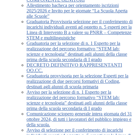
Allestimento bacheca per orientamento iscrizioni
2025/2026 e Invito per le giornate “La Scuola Aperta
alle Scuole”
Graduatoria Provvisoria selezione per il conferimento di
incarichi individuali aventi ad oggetto n. 5 esperti per la
Linea di Intervento B a valere su PNRR – Competenze
STEM e multilinguistiche
Graduatoria per la selezione di n. 1 Esperto per la
realizzazione del percorso formativo “STEM lab:
scienze e tecnologia” destinati agli alunni della classe
prima della scuola secondaria di I grado
DECRETO DEFINITIVO RAPPRESENTANTI
OO.CC.
Graduatoria provvisoria per la selezione Esperti per la
realizzazione di due percorsi formativi di Coding,
destinati agli alunni di scuola primaria
Avviso per la selezione di n. 1 Esperto per la
realizzazione del percorso formativo “STEM lab:
scienze e tecnologia” destinati agli alunni della classe
prima della scuola secondaria di I grado
Comunicazione sciopero generale intera giornata del 31
ottobre 2024, di tutti i lavoratori del pubblico impiego e
della scuola.
Avviso di selezione per il conferimento di incarichi