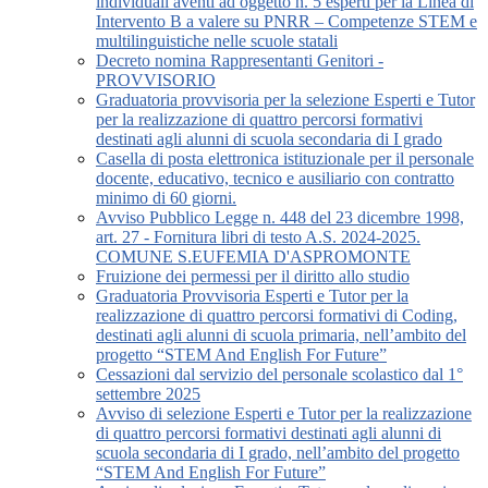
individuali aventi ad oggetto n. 5 esperti per la Linea di
Intervento B a valere su PNRR – Competenze STEM e
multilinguistiche nelle scuole statali
Decreto nomina Rappresentanti Genitori -
PROVVISORIO
Graduatoria provvisoria per la selezione Esperti e Tutor
per la realizzazione di quattro percorsi formativi
destinati agli alunni di scuola secondaria di I grado
Casella di posta elettronica istituzionale per il personale
docente, educativo, tecnico e ausiliario con contratto
minimo di 60 giorni.
Avviso Pubblico Legge n. 448 del 23 dicembre 1998,
art. 27 - Fornitura libri di testo A.S. 2024-2025.
COMUNE S.EUFEMIA D'ASPROMONTE
Fruizione dei permessi per il diritto allo studio
Graduatoria Provvisoria Esperti e Tutor per la
realizzazione di quattro percorsi formativi di Coding,
destinati agli alunni di scuola primaria, nell’ambito del
progetto “STEM And English For Future”
Cessazioni dal servizio del personale scolastico dal 1°
settembre 2025
Avviso di selezione Esperti e Tutor per la realizzazione
di quattro percorsi formativi destinati agli alunni di
scuola secondaria di I grado, nell’ambito del progetto
“STEM And English For Future”