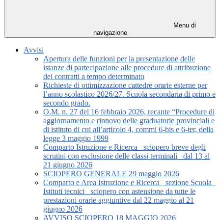
Menu di
navigazione
Avvisi
Apertura delle funzioni per la presentazione delle
istanze di partecipazione alle procedure di attribuzione
dei contratti a tempo determinato
Richieste di ottimizzazione cattedre orarie esterne per
l’anno scolastico 2026/27. Scuola secondaria di primo e
secondo grado.
O.M. n. 27 del 16 febbraio 2026, recante “Procedure di
aggiornamento e rinnovo delle graduatorie provinciali e
di istituto di cui all’articolo 4, commi 6-bis e 6-ter, della
legge 3 maggio 1999
Comparto Istruzione e Ricerca_ sciopero breve degli
scrutini con esclusione delle classi terminali_ dal 13 al
21 giugno 2026
SCIOPERO GENERALE 29 maggio 2026
Comparto e Area Istruzione e Ricerca_ sezione Scuola_
Istituti tecnici_ sciopero con astensione da tutte le
prestazioni orarie aggiuntive dal 22 maggio al 21
giugno 2026
AVVISO SCIOPERO 18 MAGGIO 2026