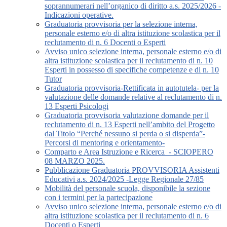
soprannumerari nell’organico di diritto a.s. 2025/2026 -
Indicazioni operative.
Graduatoria provvisoria per la selezione interna,
personale esterno e/o di altra istituzione scolastica per il
reclutamento di n. 6 Docenti o Esperti
Avviso unico selezione interna, personale esterno e/o di
altra istituzione scolastica per il reclutamento di n. 10
Esperti in possesso di specifiche competenze e di n. 10
Tutor
Graduatoria provvisoria-Rettificata in autotutela- per la
valutazione delle domande relative al reclutamento di n.
13 Esperti Psicologi
Graduatoria provvisoria valutazione domande per il
reclutamento di n. 13 Esperti nell’ambito del Progetto
dal Titolo “Perché nessuno si perda o si disperda”-
Percorsi di mentoring e orientamento-
Comparto e Area Istruzione e Ricerca_- SCIOPERO
08 MARZO 2025.
Pubblicazione Graduatoria PROVVISORIA Assistenti
Educativi a.s. 2024/2025 -Legge Regionale 27/85
Mobilità del personale scuola, disponibile la sezione
con i termini per la partecipazione
Avviso unico selezione interna, personale esterno e/o di
altra istituzione scolastica per il reclutamento di n. 6
Docenti o Esperti