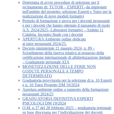
Determina di avvio procedure di selezione per il
reclutamento di: TUTOR – ESPERTI –da impiegare
nell'ambito del progetto: selezione Esperti e Tutor per la
realizzazione di nove moduli formativi
Periodo di formazione e prova per i docenti neoassunti
e per i docenti che hanno ottenuto il passaggio di ruolo
A.S. 2024/2025- Laboratori formativi – Ambito 11
Calabria. Incontro finale con i docenti
APERTURA Ambiente online dedicato
ai tutor neoassunti 2024/25.
Decreto ministeriale 21 maggio 2024, n. 89 –
Scioglimento della riserva relativa al possesso della
certificazione internazionale di alfabetizzazione digitale
– Graduatorie personale ATA
MONETIZZAZIONE DELLE FERIE NON
GODUTE PERSONALE A TEMPO
DETERMINATO
Graduatoria provvisoria per la selezione di n. 10 Esperti
e n. 10 Tutor Progetto DM 19/2024
Apertura ambiente online a supporto della formazione
neoassunti 2024/25
GRADUATORIA DEFINITIVA ESPERTI
PSICOLOGI DM 19/2024
O.M. n.37 del 28 febbraio 2025 – graduatoria regionale
su base diocesana per l’individuazione dei docenti