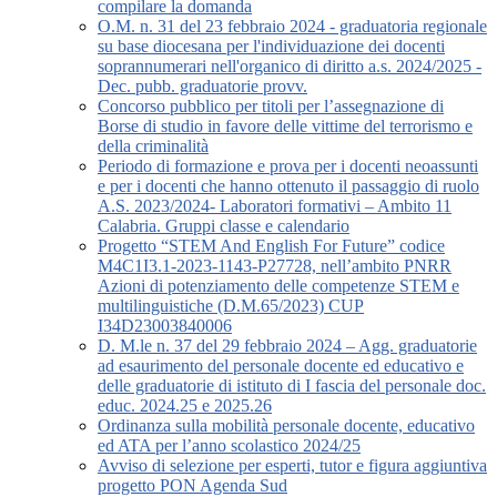
compilare la domanda
O.M. n. 31 del 23 febbraio 2024 - graduatoria regionale
su base diocesana per l'individuazione dei docenti
soprannumerari nell'organico di diritto a.s. 2024/2025 -
Dec. pubb. graduatorie provv.
Concorso pubblico per titoli per l’assegnazione di
Borse di studio in favore delle vittime del terrorismo e
della criminalità
Periodo di formazione e prova per i docenti neoassunti
e per i docenti che hanno ottenuto il passaggio di ruolo
A.S. 2023/2024- Laboratori formativi – Ambito 11
Calabria. Gruppi classe e calendario
Progetto “STEM And English For Future” codice
M4C1I3.1-2023-1143-P27728, nell’ambito PNRR
Azioni di potenziamento delle competenze STEM e
multilinguistiche (D.M.65/2023) CUP
I34D23003840006
D. M.le n. 37 del 29 febbraio 2024 – Agg. graduatorie
ad esaurimento del personale docente ed educativo e
delle graduatorie di istituto di I fascia del personale doc.
educ. 2024.25 e 2025.26
Ordinanza sulla mobilità personale docente, educativo
ed ATA per l’anno scolastico 2024/25
Avviso di selezione per esperti, tutor e figura aggiuntiva
progetto PON Agenda Sud