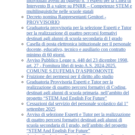
individuali aventi ad oggetto n. 5 esperti per la Linea di
Intervento B a valere su PNRR – Competenze STEM e
multilinguistiche nelle scuole statali
Decreto nomina Rappresentanti Genitori -
PROVVISORIO
Graduatoria provvisoria per la selezione Esperti e Tutor
per la realizzazione di quattro percorsi formativi
destinati agli alunni di scuola secondaria di I grado
Casella di posta elettronica istituzionale per il personale
docente, educativo, tecnico e ausiliario con contratto
minimo di 60 giorni.
Avviso Pubblico Legge n. 448 del 23 dicembre 1998,
art. 27 - Fornitura libri di testo A.S. 2024-2025.
COMUNE S.EUFEMIA D'ASPROMONTE
Fruizione dei permessi per il diritto allo studio
Graduatoria Provvisoria Esperti e Tutor per la
realizzazione di quattro percorsi formativi di Coding,
destinati agli alunni di scuola primaria, nell’ambito del
progetto “STEM And English For Future”
Cessazioni dal servizio del personale scolastico dal 1°
settembre 2025
Avviso di selezione Esperti e Tutor per la realizzazione
di quattro percorsi formativi destinati agli alunni di
scuola secondaria di I grado, nell’ambito del progetto
“STEM And English For Future”