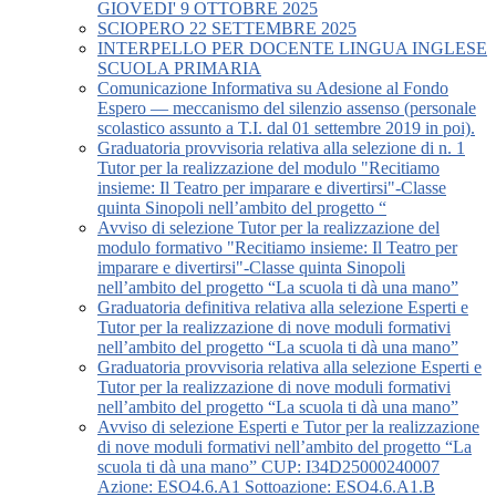
GIOVEDI' 9 OTTOBRE 2025
SCIOPERO 22 SETTEMBRE 2025
INTERPELLO PER DOCENTE LINGUA INGLESE
SCUOLA PRIMARIA
Comunicazione Informativa su Adesione al Fondo
Espero — meccanismo del silenzio assenso (personale
scolastico assunto a T.I. dal 01 settembre 2019 in poi).
Graduatoria provvisoria relativa alla selezione di n. 1
Tutor per la realizzazione del modulo "Recitiamo
insieme: Il Teatro per imparare e divertirsi"-Classe
quinta Sinopoli nell’ambito del progetto “
Avviso di selezione Tutor per la realizzazione del
modulo formativo "Recitiamo insieme: Il Teatro per
imparare e divertirsi"-Classe quinta Sinopoli
nell’ambito del progetto “La scuola ti dà una mano”
Graduatoria definitiva relativa alla selezione Esperti e
Tutor per la realizzazione di nove moduli formativi
nell’ambito del progetto “La scuola ti dà una mano”
Graduatoria provvisoria relativa alla selezione Esperti e
Tutor per la realizzazione di nove moduli formativi
nell’ambito del progetto “La scuola ti dà una mano”
Avviso di selezione Esperti e Tutor per la realizzazione
di nove moduli formativi nell’ambito del progetto “La
scuola ti dà una mano” CUP: I34D25000240007
Azione: ESO4.6.A1 Sottoazione: ESO4.6.A1.B