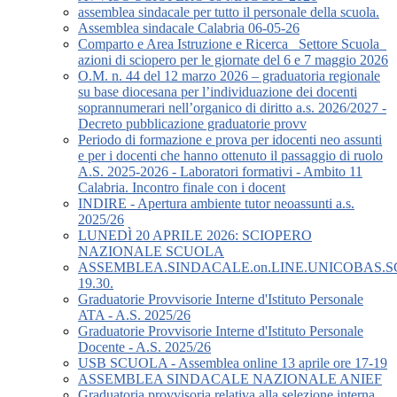
assemblea sindacale per tutto il personale della scuola.
Assemblea sindacale Calabria 06-05-26
Comparto e Area Istruzione e Ricerca_ Settore Scuola_
azioni di sciopero per le giornate del 6 e 7 maggio 2026
O.M. n. 44 del 12 marzo 2026 – graduatoria regionale
su base diocesana per l’individuazione dei docenti
soprannumerari nell’organico di diritto a.s. 2026/2027 -
Decreto pubblicazione graduatorie provv
Periodo di formazione e prova per idocenti neo assunti
e per i docenti che hanno ottenuto il passaggio di ruolo
A.S. 2025-2026 - Laboratori formativi - Ambito 11
Calabria. Incontro finale con i docent
INDIRE - Apertura ambiente tutor neoassunti a.s.
2025/26
LUNEDÌ 20 APRILE 2026: SCIOPERO
NAZIONALE SCUOLA
ASSEMBLEA.SINDACALE.on.LINE.UNICOBAS.SCU
19.30.
Graduatorie Provvisorie Interne d'Istituto Personale
ATA - A.S. 2025/26
Graduatorie Provvisorie Interne d'Istituto Personale
Docente - A.S. 2025/26
USB SCUOLA - Assemblea online 13 aprile ore 17-19
ASSEMBLEA SINDACALE NAZIONALE ANIEF
Graduatoria provvisoria relativa alla selezione interna,