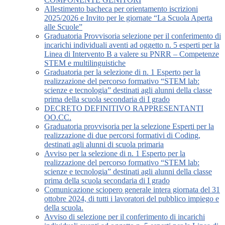
Allestimento bacheca per orientamento iscrizioni
2025/2026 e Invito per le giornate “La Scuola Aperta
alle Scuole”
Graduatoria Provvisoria selezione per il conferimento di
incarichi individuali aventi ad oggetto n. 5 esperti per la
Linea di Intervento B a valere su PNRR – Competenze
STEM e multilinguistiche
Graduatoria per la selezione di n. 1 Esperto per la
realizzazione del percorso formativo “STEM lab:
scienze e tecnologia” destinati agli alunni della classe
prima della scuola secondaria di I grado
DECRETO DEFINITIVO RAPPRESENTANTI
OO.CC.
Graduatoria provvisoria per la selezione Esperti per la
realizzazione di due percorsi formativi di Coding,
destinati agli alunni di scuola primaria
Avviso per la selezione di n. 1 Esperto per la
realizzazione del percorso formativo “STEM lab:
scienze e tecnologia” destinati agli alunni della classe
prima della scuola secondaria di I grado
Comunicazione sciopero generale intera giornata del 31
ottobre 2024, di tutti i lavoratori del pubblico impiego e
della scuola.
Avviso di selezione per il conferimento di incarichi