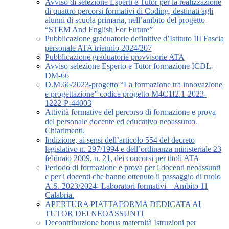
Avviso di selezione Esperti e Tutor per la realizzazione
di quattro percorsi formativi di Coding, destinati agli
alunni di scuola primaria, nell’ambito del progetto
“STEM And English For Future”
Pubblicazione graduatorie definitive d’Istituto III Fascia
personale ATA triennio 2024/207
Pubblicazione graduatorie provvisorie ATA
Avviso selezione Esperto e Tutor formazione ICDL-
DM-66
D.M.66/2023-progetto “La formazione tra innovazione
e progettazione” codice progetto M4C1I2.1-2023-
1222-P-44003
Attività formative del percorso di formazione e prova
del personale docente ed educativo neoassunto.
Chiarimenti.
Indizione, ai sensi dell’articolo 554 del decreto
legislativo n. 297/1994 e dell’ordinanza ministeriale 23
febbraio 2009, n. 21, dei concorsi per titoli ATA
Periodo di formazione e prova per i docenti neoassunti
e per i docenti che hanno ottenuto il passaggio di ruolo
A.S. 2023/2024- Laboratori formativi – Ambito 11
Calabria.
APERTURA PIATTAFORMA DEDICATA AI
TUTOR DEI NEOASSUNTI
Decontribuzione bonus maternità Istruzioni per