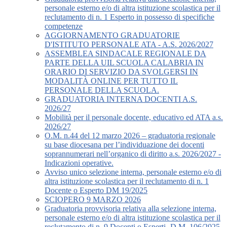
personale esterno e/o di altra istituzione scolastica per il
reclutamento di n. 1 Esperto in possesso di specifiche
competenze
AGGIORNAMENTO GRADUATORIE
D'ISTITUTO PERSONALE ATA - A.S. 2026/2027
ASSEMBLEA SINDACALE REGIONALE DA
PARTE DELLA UIL SCUOLA CALABRIA IN
ORARIO DI SERVIZIO DA SVOLGERSI IN
MODALITÀ ONLINE PER TUTTO IL
PERSONALE DELLA SCUOLA.
GRADUATORIA INTERNA DOCENTI A.S.
2026/27
Mobilità per il personale docente, educativo ed ATA a.s.
2026/27
O.M. n.44 del 12 marzo 2026 – graduatoria regionale
su base diocesana per l’individuazione dei docenti
soprannumerari nell’organico di diritto a.s. 2026/2027 -
Indicazioni operative.
Avviso unico selezione interna, personale esterno e/o di
altra istituzione scolastica per il reclutamento di n. 1
Docente o Esperto DM 19/2025
SCIOPERO 9 MARZO 2026
Graduatoria provvisoria relativa alla selezione interna,
personale esterno e/o di altra istituzione scolastica per il
reclutamento di n. 9 Docenti o Esperti -D.M. 106/2025