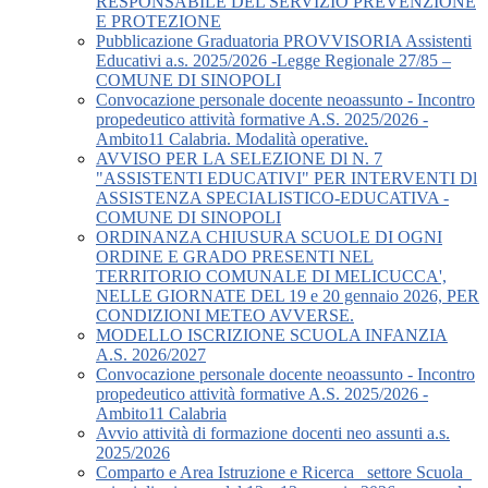
RESPONSABILE DEL SERVIZIO PREVENZIONE
E PROTEZIONE
Pubblicazione Graduatoria PROVVISORIA Assistenti
Educativi a.s. 2025/2026 -Legge Regionale 27/85 –
COMUNE DI SINOPOLI
Convocazione personale docente neoassunto - Incontro
propedeutico attività formative A.S. 2025/2026 -
Ambito11 Calabria. Modalità operative.
AVVISO PER LA SELEZIONE Dl N. 7
"ASSISTENTI EDUCATIVI" PER INTERVENTI Dl
ASSISTENZA SPECIALISTICO-EDUCATIVA -
COMUNE DI SINOPOLI
ORDINANZA CHIUSURA SCUOLE DI OGNI
ORDINE E GRADO PRESENTI NEL
TERRITORIO COMUNALE DI MELICUCCA',
NELLE GIORNATE DEL 19 e 20 gennaio 2026, PER
CONDIZIONI METEO AVVERSE.
MODELLO ISCRIZIONE SCUOLA INFANZIA
A.S. 2026/2027
Convocazione personale docente neoassunto - Incontro
propedeutico attività formative A.S. 2025/2026 -
Ambito11 Calabria
Avvio attività di formazione docenti neo assunti a.s.
2025/2026
Comparto e Area Istruzione e Ricerca_ settore Scuola_