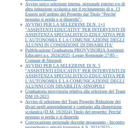
Avviso unico selezione interna, personale esterno e/o di
altra istituzione scolastica per il reclutamento di n. 13
Esperti nell’ambito del Progetto dal Titolo “Perché
nessuno si perda o si disperda”-
AVVISO PER LA SELEZIONE Dl N. 1+1
"ASSISTENTI EDUCATIVI" PER INTERVENTI Dl
ASSISTENZA SPECIALISTICO-EDUCATIVA PER
L'AUTONOMIA E LA COMUNICAZIONE DEGLI
ALUNNI IN CONDIZIONE DI DISABILITA’
Pubblicazione Graduatoria PROVVISORIA Assistenti
Educativi a.s. 2024/2025 -Legge Regionale 27/85 –
Comune di Sinopoli
AVVISO PER LA SELEZIONE Dl N. 5
"ASSISTENTI EDUCATIVI" PER INTERVENTI Dl
ASSISTENZA SPECIALISTICO-EDUCATIVA PER
L'AUTONOMIA E LA COMUNICAZIONE DEGLI
ALUNNI CON DISABILITA'-SINOPOLI
Graduatoria provvisoria relativa alla selezione del Team
DM 19-2023
Avviso di selezione del Team Progetto Riduzione dei
divari negli apprendimenti e contrasto alla dispersione
scolastica (D.M. 19/2024) Titolo del progetto: Perché
nessuno si perda o si disperda
Convocazione personale docente neoassunto - Incontro
propedeutico attività formative A.S. 2024/2025 -