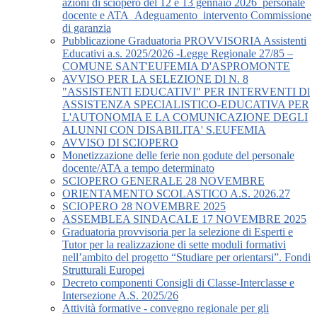
azioni di sciopero del 12 e 13 gennaio 2026_personale
docente e ATA_Adeguamento_intervento Commissione
di garanzia
Pubblicazione Graduatoria PROVVISORIA Assistenti
Educativi a.s. 2025/2026 -Legge Regionale 27/85 –
COMUNE SANT'EUFEMIA D'ASPROMONTE
AVVISO PER LA SELEZIONE Dl N. 8
"ASSISTENTI EDUCATIVI" PER INTERVENTI Dl
ASSISTENZA SPECIALISTICO-EDUCATIVA PER
L'AUTONOMIA E LA COMUNICAZIONE DEGLI
ALUNNI CON DISABILITA' S.EUFEMIA
AVVISO DI SCIOPERO
Monetizzazione delle ferie non godute del personale
docente/ATA a tempo determinato
SCIOPERO GENERALE 28 NOVEMBRE
ORIENTAMENTO SCOLASTICO A.S. 2026.27
SCIOPERO 28 NOVEMBRE 2025
ASSEMBLEA SINDACALE 17 NOVEMBRE 2025
Graduatoria provvisoria per la selezione di Esperti e
Tutor per la realizzazione di sette moduli formativi
nell’ambito del progetto “Studiare per orientarsi”. Fondi
Strutturali Europei
Decreto componenti Consigli di Classe-Interclasse e
Intersezione A.S. 2025/26
Attività formative - convegno regionale per gli