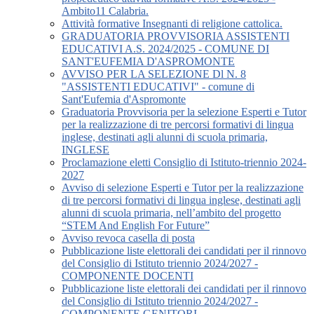
Ambito11 Calabria.
Attività formative Insegnanti di religione cattolica.
GRADUATORIA PROVVISORIA ASSISTENTI
EDUCATIVI A.S. 2024/2025 - COMUNE DI
SANT'EUFEMIA D'ASPROMONTE
AVVISO PER LA SELEZIONE Dl N. 8
"ASSISTENTI EDUCATIVI" - comune di
Sant'Eufemia d'Aspromonte
Graduatoria Provvisoria per la selezione Esperti e Tutor
per la realizzazione di tre percorsi formativi di lingua
inglese, destinati agli alunni di scuola primaria,
INGLESE
Proclamazione eletti Consiglio di Istituto-triennio 2024-
2027
Avviso di selezione Esperti e Tutor per la realizzazione
di tre percorsi formativi di lingua inglese, destinati agli
alunni di scuola primaria, nell’ambito del progetto
“STEM And English For Future”
Avviso revoca casella di posta
Pubblicazione liste elettorali dei candidati per il rinnovo
del Consiglio di Istituto triennio 2024/2027 -
COMPONENTE DOCENTI
Pubblicazione liste elettorali dei candidati per il rinnovo
del Consiglio di Istituto triennio 2024/2027 -
COMPONENTE GENITORI