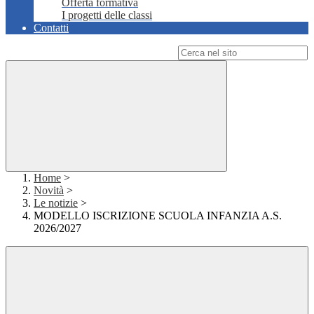
Offerta formativa
I progetti delle classi
Contatti
Campo di ricerca per le pagine del sito
Home
>
Novità
>
Le notizie
>
MODELLO ISCRIZIONE SCUOLA INFANZIA A.S.
2026/2027