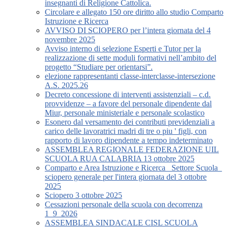
insegnanti di Religione Cattolica.
Circolare e allegato 150 ore diritto allo studio Comparto
Istruzione e Ricerca
AVVISO DI SCIOPERO per l’intera giornata del 4
novembre 2025
Avviso interno di selezione Esperti e Tutor per la
realizzazione di sette moduli formativi nell’ambito del
progetto “Studiare per orientarsi”.
elezione rappresentanti classe-interclasse-intersezione
A.S. 2025.26
Decreto concessione di interventi assistenziali – c.d.
provvidenze – a favore del personale dipendente dal
Miur, personale ministeriale e personale scolastico
Esonero dal versamento dei contributi previdenziali a
carico delle lavoratrici madri di tre o piu ' figli, con
rapporto di lavoro dipendente a tempo indeterminato
ASSEMBLEA REGIONALE FEDERAZIONE UIL
SCUOLA RUA CALABRIA 13 ottobre 2025
Comparto e Area Istruzione e Ricerca_ Settore Scuola_
sciopero generale per l'intera giornata del 3 ottobre
2025
Sciopero 3 ottobre 2025
Cessazioni personale della scuola con decorrenza
1_9_2026
ASSEMBLEA SINDACALE CISL SCUOLA