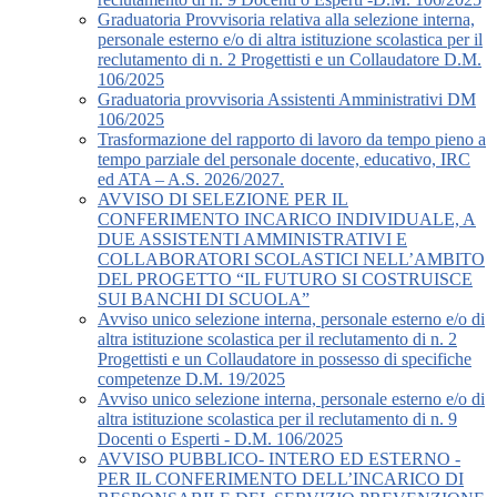
Graduatoria Provvisoria relativa alla selezione interna,
personale esterno e/o di altra istituzione scolastica per il
reclutamento di n. 2 Progettisti e un Collaudatore D.M.
106/2025
Graduatoria provvisoria Assistenti Amministrativi DM
106/2025
Trasformazione del rapporto di lavoro da tempo pieno a
tempo parziale del personale docente, educativo, IRC
ed ATA – A.S. 2026/2027.
AVVISO DI SELEZIONE PER IL
CONFERIMENTO INCARICO INDIVIDUALE, A
DUE ASSISTENTI AMMINISTRATIVI E
COLLABORATORI SCOLASTICI NELL’AMBITO
DEL PROGETTO “IL FUTURO SI COSTRUISCE
SUI BANCHI DI SCUOLA”
Avviso unico selezione interna, personale esterno e/o di
altra istituzione scolastica per il reclutamento di n. 2
Progettisti e un Collaudatore in possesso di specifiche
competenze D.M. 19/2025
Avviso unico selezione interna, personale esterno e/o di
altra istituzione scolastica per il reclutamento di n. 9
Docenti o Esperti - D.M. 106/2025
AVVISO PUBBLICO- INTERO ED ESTERNO -
PER IL CONFERIMENTO DELL’INCARICO DI