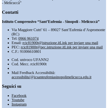
- Melicuccà”
Contatti
Istituto Comprensivo “Sant’Eufemia - Sinopoli - Melicuccà”
Via Maggiore Cutri’ 61 – 89027 Sant’Eufemia d’Aspromonte
(RC)
Tel:
0966 961074
Email:
rcic81900t@istruzione.it
Link per inviare una mail
PEC:
rcic81900t@pec.istruzione.it
Link per inviare una mail
C.F.: 91006610801
Cod. univoco UFANN2
Cod. Mecc. rcic81900t
Mail Feedback Accessibilità:
accessibilita'@icsanteufemiasinopolimelicucca.edu.it
Seguici su
Facebook
Youtube
Instagram