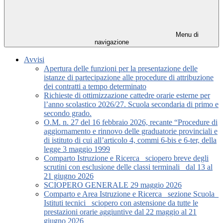
Menu di
navigazione
Avvisi
Apertura delle funzioni per la presentazione delle
istanze di partecipazione alle procedure di attribuzione
dei contratti a tempo determinato
Richieste di ottimizzazione cattedre orarie esterne per
l’anno scolastico 2026/27. Scuola secondaria di primo e
secondo grado.
O.M. n. 27 del 16 febbraio 2026, recante “Procedure di
aggiornamento e rinnovo delle graduatorie provinciali e
di istituto di cui all’articolo 4, commi 6-bis e 6-ter, della
legge 3 maggio 1999
Comparto Istruzione e Ricerca_ sciopero breve degli
scrutini con esclusione delle classi terminali_ dal 13 al
21 giugno 2026
SCIOPERO GENERALE 29 maggio 2026
Comparto e Area Istruzione e Ricerca_ sezione Scuola_
Istituti tecnici_ sciopero con astensione da tutte le
prestazioni orarie aggiuntive dal 22 maggio al 21
giugno 2026