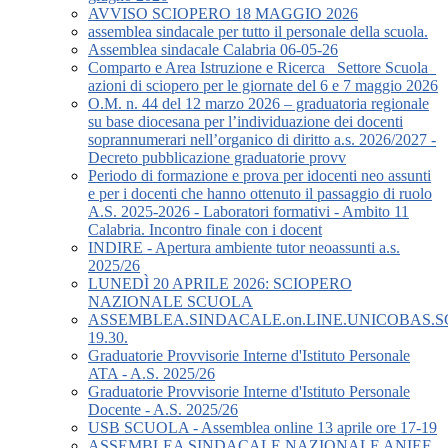
AVVISO SCIOPERO 18 MAGGIO 2026
assemblea sindacale per tutto il personale della scuola.
Assemblea sindacale Calabria 06-05-26
Comparto e Area Istruzione e Ricerca_ Settore Scuola_
azioni di sciopero per le giornate del 6 e 7 maggio 2026
O.M. n. 44 del 12 marzo 2026 – graduatoria regionale
su base diocesana per l’individuazione dei docenti
soprannumerari nell’organico di diritto a.s. 2026/2027 -
Decreto pubblicazione graduatorie provv
Periodo di formazione e prova per idocenti neo assunti
e per i docenti che hanno ottenuto il passaggio di ruolo
A.S. 2025-2026 - Laboratori formativi - Ambito 11
Calabria. Incontro finale con i docent
INDIRE - Apertura ambiente tutor neoassunti a.s.
2025/26
LUNEDÌ 20 APRILE 2026: SCIOPERO
NAZIONALE SCUOLA
ASSEMBLEA.SINDACALE.on.LINE.UNICOBAS.SCU
19.30.
Graduatorie Provvisorie Interne d'Istituto Personale
ATA - A.S. 2025/26
Graduatorie Provvisorie Interne d'Istituto Personale
Docente - A.S. 2025/26
USB SCUOLA - Assemblea online 13 aprile ore 17-19
ASSEMBLEA SINDACALE NAZIONALE ANIEF