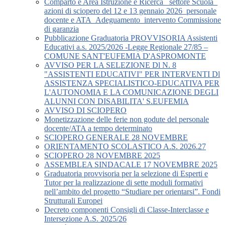
Comparto e Area Istruzione e Ricerca_ settore Scuola_
azioni di sciopero del 12 e 13 gennaio 2026_personale
docente e ATA_Adeguamento_intervento Commissione
di garanzia
Pubblicazione Graduatoria PROVVISORIA Assistenti
Educativi a.s. 2025/2026 -Legge Regionale 27/85 –
COMUNE SANT'EUFEMIA D'ASPROMONTE
AVVISO PER LA SELEZIONE Dl N. 8
"ASSISTENTI EDUCATIVI" PER INTERVENTI Dl
ASSISTENZA SPECIALISTICO-EDUCATIVA PER
L'AUTONOMIA E LA COMUNICAZIONE DEGLI
ALUNNI CON DISABILITA' S.EUFEMIA
AVVISO DI SCIOPERO
Monetizzazione delle ferie non godute del personale
docente/ATA a tempo determinato
SCIOPERO GENERALE 28 NOVEMBRE
ORIENTAMENTO SCOLASTICO A.S. 2026.27
SCIOPERO 28 NOVEMBRE 2025
ASSEMBLEA SINDACALE 17 NOVEMBRE 2025
Graduatoria provvisoria per la selezione di Esperti e
Tutor per la realizzazione di sette moduli formativi
nell’ambito del progetto “Studiare per orientarsi”. Fondi
Strutturali Europei
Decreto componenti Consigli di Classe-Interclasse e
Intersezione A.S. 2025/26