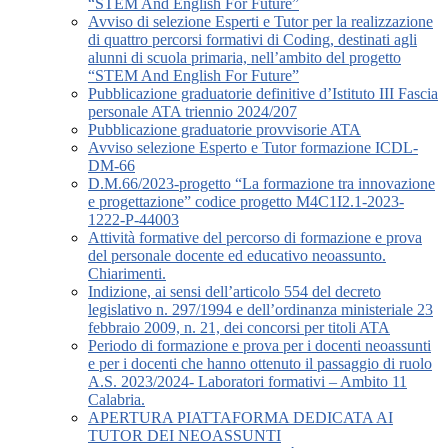
“STEM And English For Future”
Avviso di selezione Esperti e Tutor per la realizzazione
di quattro percorsi formativi di Coding, destinati agli
alunni di scuola primaria, nell’ambito del progetto
“STEM And English For Future”
Pubblicazione graduatorie definitive d’Istituto III Fascia
personale ATA triennio 2024/207
Pubblicazione graduatorie provvisorie ATA
Avviso selezione Esperto e Tutor formazione ICDL-
DM-66
D.M.66/2023-progetto “La formazione tra innovazione
e progettazione” codice progetto M4C1I2.1-2023-
1222-P-44003
Attività formative del percorso di formazione e prova
del personale docente ed educativo neoassunto.
Chiarimenti.
Indizione, ai sensi dell’articolo 554 del decreto
legislativo n. 297/1994 e dell’ordinanza ministeriale 23
febbraio 2009, n. 21, dei concorsi per titoli ATA
Periodo di formazione e prova per i docenti neoassunti
e per i docenti che hanno ottenuto il passaggio di ruolo
A.S. 2023/2024- Laboratori formativi – Ambito 11
Calabria.
APERTURA PIATTAFORMA DEDICATA AI
TUTOR DEI NEOASSUNTI