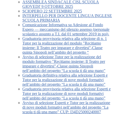
ASSEMBLEA SINDACALE CISL SCUOLA
GIOVEDI' 9 OTTOBRE 2025
SCIOPERO 22 SETTEMBRE 2025
INTERPELLO PER DOCENTE LINGUA INGLESE
SCUOLA PRIMARIA
Comunicazione Informativa su Adesione al Fondo
Espero — meccanismo del silenzio assenso (personale
scolastico assunto a T.I. dal 01 settembre 2019 in poi).
Graduatoria provvisoria relativa alla selezione di n. 1
Tutor per la realizzazione del modulo "Recitiamo
insieme: Il Teatro per imparare e divertirsi"-Classe
quinta Sinopoli nell’ambito del progetto “
Avviso di selezione Tutor per la realizzazione del
modulo formativo "Recitiamo insieme: Il Teatro per
imparare e divertirsi"-Classe quinta Sinopoli
nell’ambito del progetto “La scuola ti dà una mano”
Graduatoria definitiva relativa alla selezione Esperti e
Tutor per la realizzazione di nove moduli formativi
nell’ambito del progetto “La scuola ti dà una mano”
Graduatoria provvisoria relativa alla selezione Esperti e
Tutor per la realizzazione di nove moduli formativi
nell’ambito del progetto “La scuola ti dà una mano”
Avviso di selezione Esperti e Tutor per la realizzazione
di nove moduli formativi nell’ambito del progetto “La
scuola ti dà una mano” CUP: I34D25000240007