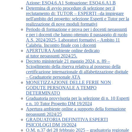
Azione: ESO4.6.A1 Sottoazione: ESO4.6.A1.B
Determina di avvio procedure di selezione per il
reclutamento di: TUTOR – ESPERTI –da impiegare
nell'ambito del progetto: selezione Esperti e Tutor per la
realizzazione di nove moduli formativi
Periodo di formazione e prova per i docenti neoassunti
e per i docenti che hanno ottenuto il passaggio di ruolo
A.S. 2024/2025- Laboratori formativi – Ambito 11
Calabria. Incontro finale con i docenti
APERTURA Ambiente online dedicato
ai tutor neoassunti 2024/25.
Decreto ministeriale 21 maggio 2024, n. 89 –
Scioglimento della riserva relativa al possesso della
certificazione internazionale di alfabetizzazione digitale
– Graduatorie personale ATA
MONETIZZAZIONE DELLE FERIE NON
GODUTE PERSONALE A TEMPO
DETERMINATO
Graduatoria provvisoria per la selezione di n. 10 Esperti
e n. 10 Tutor Progetto DM 19/2024
Apertura ambiente online a supporto della formazione
neoassunti 2024/25
GRADUATORIA DEFINITIVA ESPERTI
PSICOLOGI DM 19/2024
O.M. n.37 del 28 febbraio 2025 – graduatoria regionale