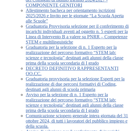
COMPONENTE GENITORI
Allestimento bacheca per orientamento iscrizioni
2025/2026 e Invito per le giornate “La Scuola Aperta
alle Scuole”
Graduatoria Provvisoria selezione per il conferimento di
incarichi individuali aventi ad oggetto n. 5 esperti per la
Linea di Intervento B a valere su PNRR – Competenze
STEM e multilinguistiche
Graduatoria per la selezione di n. 1 Esperto per la
realizzazione del percorso formativo “STEM lab:
scienze e tecnologia” destinati agli alunni della classe
prima della scuola secondaria di I grado
DECRETO DEFINITIVO RAPPRESENTANTI
OO.CC.
Graduatoria provvisoria per la selezione Esperti per la
realizzazione di due percorsi formativi di Coding,
destinati agli alunni di scuola primaria
Avviso per la selezione di n. 1 Esperto per la
realizzazione del percorso formativo “STEM lab:
scienze e tecnologia” destinati agli alunni della classe
prima della scuola secondaria di I grado
Comunicazione sciopero generale intera giornata del 31
ottobre 2024, di tutti i lavoratori del pubblico impiego e
della scuola.