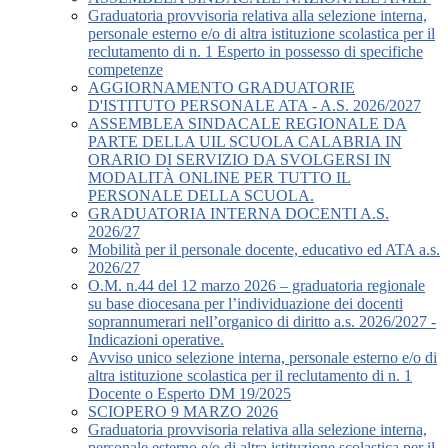
Graduatoria provvisoria relativa alla selezione interna,
personale esterno e/o di altra istituzione scolastica per il
reclutamento di n. 1 Esperto in possesso di specifiche
competenze
AGGIORNAMENTO GRADUATORIE
D'ISTITUTO PERSONALE ATA - A.S. 2026/2027
ASSEMBLEA SINDACALE REGIONALE DA
PARTE DELLA UIL SCUOLA CALABRIA IN
ORARIO DI SERVIZIO DA SVOLGERSI IN
MODALITÀ ONLINE PER TUTTO IL
PERSONALE DELLA SCUOLA.
GRADUATORIA INTERNA DOCENTI A.S.
2026/27
Mobilità per il personale docente, educativo ed ATA a.s.
2026/27
O.M. n.44 del 12 marzo 2026 – graduatoria regionale
su base diocesana per l’individuazione dei docenti
soprannumerari nell’organico di diritto a.s. 2026/2027 -
Indicazioni operative.
Avviso unico selezione interna, personale esterno e/o di
altra istituzione scolastica per il reclutamento di n. 1
Docente o Esperto DM 19/2025
SCIOPERO 9 MARZO 2026
Graduatoria provvisoria relativa alla selezione interna,
personale esterno e/o di altra istituzione scolastica per il