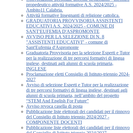
propedeutico attività formative A.S. 2024/2025 -
Ambito11 Calabria.
Attività formative Insegnanti di religione cattolica.
GRADUATORIA PROVVISORIA ASSISTENTI
EDUCATIVI A.S. 2024/2025 - COMUNE DI
SANT'EUFEMIA D'ASPROMONTE
AVVISO PER LA SELEZIONE Dl N. 8
"ASSISTENTI EDUCATIVI" - comune di
Sant'Eufemia d'Aspromonte
Graduatoria Provvisoria per la selezione Esperti e Tutor
per la realizzazione di tre percorsi formativi di lingua
inglese, destinati agli alunni di scuola primaria,
INGLESE
Proclamazione eletti Consiglio di Istituto-triennio 2024-
2027
Avviso di selezione Esperti e Tutor per la realizzazione
di tre percorsi formativi di lingua inglese, destinati agli
alunni di scuola primaria, nell’ambito del progetto
“STEM And English For Future”
Avviso revoca casella di posta
Pubblicazione liste elettorali dei candidati per il rinnovo
del Consiglio di Istituto triennio 2024/2027 -
COMPONENTE DOCENTI
Pubblicazione liste elettorali dei candidati per il rinnovo
del Consiglio di Istituto triennio 2024/2027 -