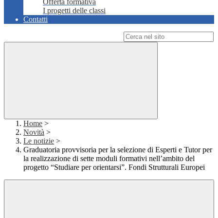
Offerta formativa
I progetti delle classi
Contatti
Campo di ricerca per le pagine del sito
Home
>
Novità
>
Le notizie
>
Graduatoria provvisoria per la selezione di Esperti e Tutor per
la realizzazione di sette moduli formativi nell’ambito del
progetto “Studiare per orientarsi”. Fondi Strutturali Europei