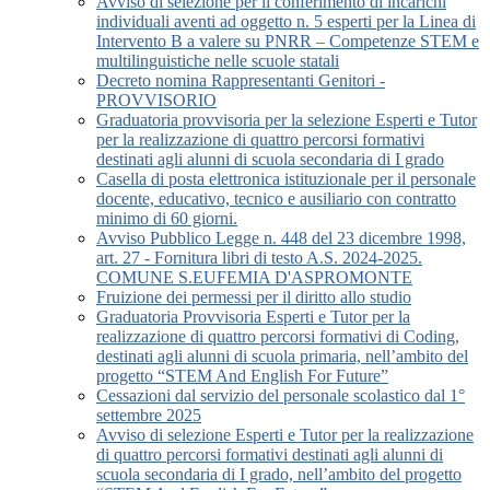
Avviso di selezione per il conferimento di incarichi
individuali aventi ad oggetto n. 5 esperti per la Linea di
Intervento B a valere su PNRR – Competenze STEM e
multilinguistiche nelle scuole statali
Decreto nomina Rappresentanti Genitori -
PROVVISORIO
Graduatoria provvisoria per la selezione Esperti e Tutor
per la realizzazione di quattro percorsi formativi
destinati agli alunni di scuola secondaria di I grado
Casella di posta elettronica istituzionale per il personale
docente, educativo, tecnico e ausiliario con contratto
minimo di 60 giorni.
Avviso Pubblico Legge n. 448 del 23 dicembre 1998,
art. 27 - Fornitura libri di testo A.S. 2024-2025.
COMUNE S.EUFEMIA D'ASPROMONTE
Fruizione dei permessi per il diritto allo studio
Graduatoria Provvisoria Esperti e Tutor per la
realizzazione di quattro percorsi formativi di Coding,
destinati agli alunni di scuola primaria, nell’ambito del
progetto “STEM And English For Future”
Cessazioni dal servizio del personale scolastico dal 1°
settembre 2025
Avviso di selezione Esperti e Tutor per la realizzazione
di quattro percorsi formativi destinati agli alunni di
scuola secondaria di I grado, nell’ambito del progetto