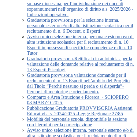
su base diocesana per l’individuazione dei docenti
soprannumerari nell’organico di diritto a.s. 2025/2026 -
Indicazioni operative.
Graduatoria provvisoria per la selezione interna,
personale esterno e/o di altra istituzione scolastica per il
reclutamento di n. 6 Docenti o Esperti
Avviso unico selezione interna, personale esterno e/o di
altra istituzione scolastica per il reclutamento di n. 10
Esperti in possesso di specifiche competenze e di n. 10
Tutor
Graduatoria provvisoria-Rettificata in autotutela- per la
valutazione delle domande relative al reclutamento di n.
13 Esperti Psicologi
Graduatoria provvisoria valutazione domande per il
reclutamento di n. 13 Esperti nell’ambito del Progetto
dal Titolo “Perché nessuno si perda o si disperda”-
Percorsi di mentoring e orientamento-
Comparto e Area Istruzione e Ricerca_- SCIOPERO
08 MARZO 2025.
Pubblicazione Graduatoria PROVVISORIA Assistenti
Educativi a.s. 2024/2025 -Legge Regionale 27/85
Mobilità del personale scuola, disponibile la sezione
con i termini per la partecipazione
Avviso unico selezione interna, personale esterno e/o di
altra istituzione scolastica per il reclutamento di n. 6