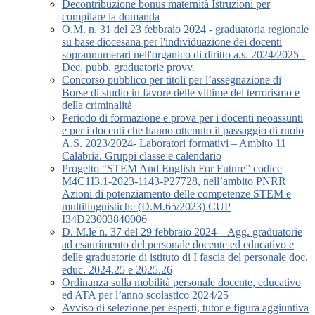
Decontribuzione bonus maternità Istruzioni per
compilare la domanda
O.M. n. 31 del 23 febbraio 2024 - graduatoria regionale
su base diocesana per l'individuazione dei docenti
soprannumerari nell'organico di diritto a.s. 2024/2025 -
Dec. pubb. graduatorie provv.
Concorso pubblico per titoli per l’assegnazione di
Borse di studio in favore delle vittime del terrorismo e
della criminalità
Periodo di formazione e prova per i docenti neoassunti
e per i docenti che hanno ottenuto il passaggio di ruolo
A.S. 2023/2024- Laboratori formativi – Ambito 11
Calabria. Gruppi classe e calendario
Progetto “STEM And English For Future” codice
M4C1I3.1-2023-1143-P27728, nell’ambito PNRR
Azioni di potenziamento delle competenze STEM e
multilinguistiche (D.M.65/2023) CUP
I34D23003840006
D. M.le n. 37 del 29 febbraio 2024 – Agg. graduatorie
ad esaurimento del personale docente ed educativo e
delle graduatorie di istituto di I fascia del personale doc.
educ. 2024.25 e 2025.26
Ordinanza sulla mobilità personale docente, educativo
ed ATA per l’anno scolastico 2024/25
Avviso di selezione per esperti, tutor e figura aggiuntiva