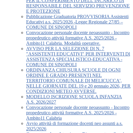
PER IL CONFERIMENTO DELL’INCARICO DI
RESPONSABILE DEL SERVIZIO PREVENZIONE
E PROTEZIONE
Pubblicazione Graduatoria PROVVISORIA Assistenti
Educativi a.s. 2025/2026 -Legge Regionale 27/85 –
COMUNE DI SINOPOLI
Convocazione personale docente neoassunto - Incontro
propedeutico attività formative A.S. 2025/2026 -
Ambito11 Calabria. Modalità operative.
AVVISO PER LA SELEZIONE Dl N. 7
"ASSISTENTI EDUCATIVI" PER INTERVENTI Dl
ASSISTENZA SPECIALISTICO-EDUCATIVA -
COMUNE DI SINOPOLI
ORDINANZA CHIUSURA SCUOLE DI OGNI
ORDINE E GRADO PRESENTI NEL
TERRITORIO COMUNALE DI MELICUCCA',
NELLE GIORNATE DEL 19 e 20 gennaio 2026, PER
CONDIZIONI METEO AVVERSE.
MODELLO ISCRIZIONE SCUOLA INFANZIA
A.S. 2026/2027
Convocazione personale docente neoassunto - Incontro
propedeutico attività formative A.S. 2025/2026 -
Ambito11 Calabria
Avvio attività di formazione docenti neo assunti a.s.
2025/2026