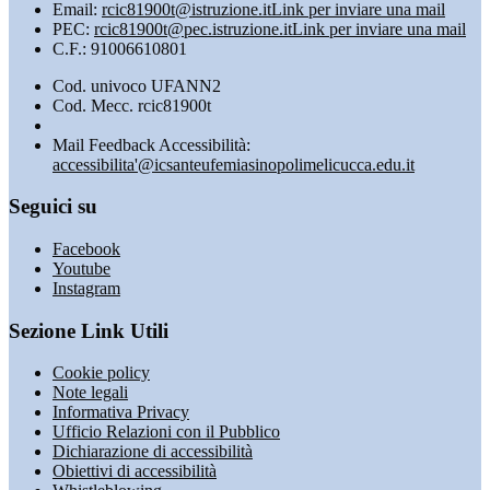
Email:
rcic81900t@istruzione.it
Link per inviare una mail
PEC:
rcic81900t@pec.istruzione.it
Link per inviare una mail
C.F.: 91006610801
Cod. univoco UFANN2
Cod. Mecc. rcic81900t
Mail Feedback Accessibilità:
accessibilita'@icsanteufemiasinopolimelicucca.edu.it
Seguici su
Facebook
Youtube
Instagram
Sezione Link Utili
Cookie policy
Note legali
Informativa Privacy
Ufficio Relazioni con il Pubblico
Dichiarazione di accessibilità
Obiettivi di accessibilità