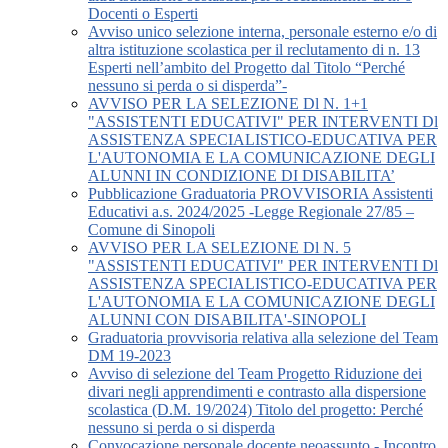
Docenti o Esperti
Avviso unico selezione interna, personale esterno e/o di
altra istituzione scolastica per il reclutamento di n. 13
Esperti nell’ambito del Progetto dal Titolo “Perché
nessuno si perda o si disperda”-
AVVISO PER LA SELEZIONE Dl N. 1+1
"ASSISTENTI EDUCATIVI" PER INTERVENTI Dl
ASSISTENZA SPECIALISTICO-EDUCATIVA PER
L'AUTONOMIA E LA COMUNICAZIONE DEGLI
ALUNNI IN CONDIZIONE DI DISABILITA’
Pubblicazione Graduatoria PROVVISORIA Assistenti
Educativi a.s. 2024/2025 -Legge Regionale 27/85 –
Comune di Sinopoli
AVVISO PER LA SELEZIONE Dl N. 5
"ASSISTENTI EDUCATIVI" PER INTERVENTI Dl
ASSISTENZA SPECIALISTICO-EDUCATIVA PER
L'AUTONOMIA E LA COMUNICAZIONE DEGLI
ALUNNI CON DISABILITA'-SINOPOLI
Graduatoria provvisoria relativa alla selezione del Team
DM 19-2023
Avviso di selezione del Team Progetto Riduzione dei
divari negli apprendimenti e contrasto alla dispersione
scolastica (D.M. 19/2024) Titolo del progetto: Perché
nessuno si perda o si disperda
Convocazione personale docente neoassunto - Incontro