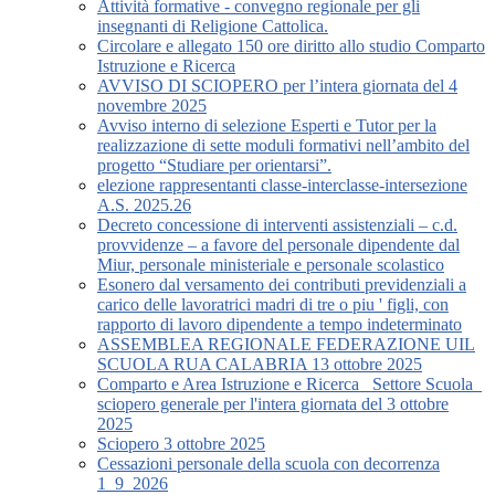
Attività formative - convegno regionale per gli
insegnanti di Religione Cattolica.
Circolare e allegato 150 ore diritto allo studio Comparto
Istruzione e Ricerca
AVVISO DI SCIOPERO per l’intera giornata del 4
novembre 2025
Avviso interno di selezione Esperti e Tutor per la
realizzazione di sette moduli formativi nell’ambito del
progetto “Studiare per orientarsi”.
elezione rappresentanti classe-interclasse-intersezione
A.S. 2025.26
Decreto concessione di interventi assistenziali – c.d.
provvidenze – a favore del personale dipendente dal
Miur, personale ministeriale e personale scolastico
Esonero dal versamento dei contributi previdenziali a
carico delle lavoratrici madri di tre o piu ' figli, con
rapporto di lavoro dipendente a tempo indeterminato
ASSEMBLEA REGIONALE FEDERAZIONE UIL
SCUOLA RUA CALABRIA 13 ottobre 2025
Comparto e Area Istruzione e Ricerca_ Settore Scuola_
sciopero generale per l'intera giornata del 3 ottobre
2025
Sciopero 3 ottobre 2025
Cessazioni personale della scuola con decorrenza
1_9_2026