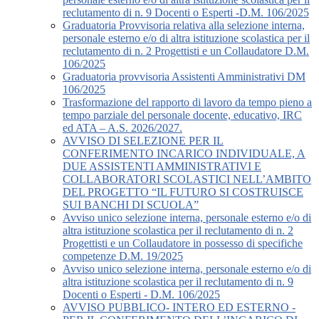
reclutamento di n. 9 Docenti o Esperti -D.M. 106/2025
Graduatoria Provvisoria relativa alla selezione interna,
personale esterno e/o di altra istituzione scolastica per il
reclutamento di n. 2 Progettisti e un Collaudatore D.M.
106/2025
Graduatoria provvisoria Assistenti Amministrativi DM
106/2025
Trasformazione del rapporto di lavoro da tempo pieno a
tempo parziale del personale docente, educativo, IRC
ed ATA – A.S. 2026/2027.
AVVISO DI SELEZIONE PER IL
CONFERIMENTO INCARICO INDIVIDUALE, A
DUE ASSISTENTI AMMINISTRATIVI E
COLLABORATORI SCOLASTICI NELL’AMBITO
DEL PROGETTO “IL FUTURO SI COSTRUISCE
SUI BANCHI DI SCUOLA”
Avviso unico selezione interna, personale esterno e/o di
altra istituzione scolastica per il reclutamento di n. 2
Progettisti e un Collaudatore in possesso di specifiche
competenze D.M. 19/2025
Avviso unico selezione interna, personale esterno e/o di
altra istituzione scolastica per il reclutamento di n. 9
Docenti o Esperti - D.M. 106/2025
AVVISO PUBBLICO- INTERO ED ESTERNO -