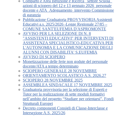
Comparto e Area Istruzione e Ricerca_ settore Scuola_
azioni di sciopero del 12 e 13 gennaio 2026_personale
docente e ATA_Adeguamento_intervento Commissione
di garanzia
Pubblicazione Graduatoria PROVVISORIA Assistenti
Educativi a.s. 2025/2026 -Legge Regionale 27/85 –
COMUNE SANT'EUFEMIA D'ASPROMONTE
AVVISO PER LA SELEZIONE Dl N. 8
"ASSISTENTI EDUCATIVI" PER INTERVENTI Dl
ASSISTENZA SPECIALISTICO-EDUCATIVA PER
L'AUTONOMIA E LA COMUNICAZIONE DEGLI
ALUNNI CON DISABILITA' S.EUFEMIA
AVVISO DI SCIOPERO
Monetizzazione delle ferie non godute del personale
docente/ATA a tempo determinato
SCIOPERO GENERALE 28 NOVEMBRE
ORIENTAMENTO SCOLASTICO A.S. 2026.27
SCIOPERO 28 NOVEMBRE 2025
ASSEMBLEA SINDACALE 17 NOVEMBRE 2025
Graduatoria provvisoria per la selezione di Esperti e
Tutor per la realizzazione di sette moduli formativi
nell’ambito del progetto “Studiare per orientarsi”. Fondi
Strutturali Europei
Decreto componenti Consigli di Classe-Interclasse e
Intersezione A.S. 2025/26