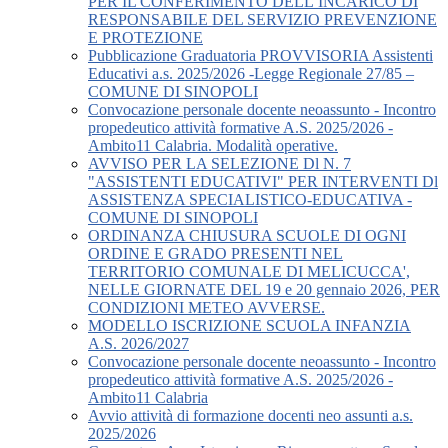
PER IL CONFERIMENTO DELL’INCARICO DI
RESPONSABILE DEL SERVIZIO PREVENZIONE
E PROTEZIONE
Pubblicazione Graduatoria PROVVISORIA Assistenti
Educativi a.s. 2025/2026 -Legge Regionale 27/85 –
COMUNE DI SINOPOLI
Convocazione personale docente neoassunto - Incontro
propedeutico attività formative A.S. 2025/2026 -
Ambito11 Calabria. Modalità operative.
AVVISO PER LA SELEZIONE Dl N. 7
"ASSISTENTI EDUCATIVI" PER INTERVENTI Dl
ASSISTENZA SPECIALISTICO-EDUCATIVA -
COMUNE DI SINOPOLI
ORDINANZA CHIUSURA SCUOLE DI OGNI
ORDINE E GRADO PRESENTI NEL
TERRITORIO COMUNALE DI MELICUCCA',
NELLE GIORNATE DEL 19 e 20 gennaio 2026, PER
CONDIZIONI METEO AVVERSE.
MODELLO ISCRIZIONE SCUOLA INFANZIA
A.S. 2026/2027
Convocazione personale docente neoassunto - Incontro
propedeutico attività formative A.S. 2025/2026 -
Ambito11 Calabria
Avvio attività di formazione docenti neo assunti a.s.
2025/2026