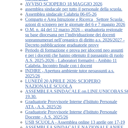
AVVISO SCIOPERO 18 MAGGIO 2026
assemblea sindacale per tutto il personale della scuola.
Assemblea sindacale Calabria 06-05-26
Comparto e Area Istruzione e Ricerca_ Settore Scuola_
azioni di sciopero per le giornate del 6 e 7 maggio 2026
O.M. n. 44 del 12 marzo 2026 – graduatoria regionale
su base diocesana per l’individuazione dei docenti
soprannumerari nell’organico di diritto a.s. 2026/2027 -
Decreto pubblicazione graduatorie provv
Periodo di formazione e prova per idocenti neo assunti
e per i docenti che hanno ottenuto il passaggio di ruolo
A.S. 2025-2026 - Laboratori formativi - Ambito 11
Calabria. Incontro finale con i docent
INDIRE - Apertura ambiente tutor neoassunti a.s.
2025/26
LUNEDÌ 20 APRILE 2026: SCIOPERO
NAZIONALE SCUOLA
ASSEMBLEA.SINDACALE.on.LINE.UNICOBAS.SCU
19.30.
Graduatorie Provvisorie Interne d'Istituto Personale
ATA - A.S. 2025/26
Graduatorie Provvisorie Interne d'Istituto Personale
Docente - A.S. 2025/26
USB SCUOLA - Assemblea online 13 aprile ore 17-19
ASSEMBLEA SINDACALE NAZIONALE ANIEF