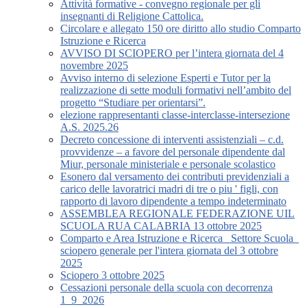
Attività formative - convegno regionale per gli
insegnanti di Religione Cattolica.
Circolare e allegato 150 ore diritto allo studio Comparto
Istruzione e Ricerca
AVVISO DI SCIOPERO per l’intera giornata del 4
novembre 2025
Avviso interno di selezione Esperti e Tutor per la
realizzazione di sette moduli formativi nell’ambito del
progetto “Studiare per orientarsi”.
elezione rappresentanti classe-interclasse-intersezione
A.S. 2025.26
Decreto concessione di interventi assistenziali – c.d.
provvidenze – a favore del personale dipendente dal
Miur, personale ministeriale e personale scolastico
Esonero dal versamento dei contributi previdenziali a
carico delle lavoratrici madri di tre o piu ' figli, con
rapporto di lavoro dipendente a tempo indeterminato
ASSEMBLEA REGIONALE FEDERAZIONE UIL
SCUOLA RUA CALABRIA 13 ottobre 2025
Comparto e Area Istruzione e Ricerca_ Settore Scuola_
sciopero generale per l'intera giornata del 3 ottobre
2025
Sciopero 3 ottobre 2025
Cessazioni personale della scuola con decorrenza
1_9_2026