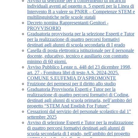
Avviso di selezione per il conferimento di incarichi
individuali aventi ad oggetto n. 5 esperti per la Linea di
Intervento B a valere su PNRR – Competenze STEM e
multilinguistiche nelle scuole statali
Decreto nomina Rappresentanti Genitori -
PROVVISORIO
Graduatoria provvisoria per la selezione Esperti e Tutor
per la realizzazione di quattro percorsi formativi
destinati agli alunni di scuola secondaria di I grado
Casella di posta elettronica istituzionale per il personale
docente, educativo, tecnico e ausiliario con contratto
minimo di 60 giorni.
Avviso Pubblico Legge n. 448 del 23 dicembre 1998,
art. 27 - Fornitura libri di testo A.S. 2024-2025.
COMUNE S.EUFEMIA D'ASPROMONTE
Fruizione dei permessi per il diritto allo studio
Graduatoria Provvisoria Esperti e Tutor per la
realizzazione di quattro percorsi formativi di Coding,
destinati agli alunni di scuola primaria, nell’ambito del
progetto “STEM And English For Future”
Cessazioni dal servizio del personale scolastico dal 1°
settembre 2025
Avviso di selezione Esperti e Tutor per la realizzazione
di quattro percorsi formativi destinati agli alunni di
scuola secondaria di I grado, nell’ambito del progetto