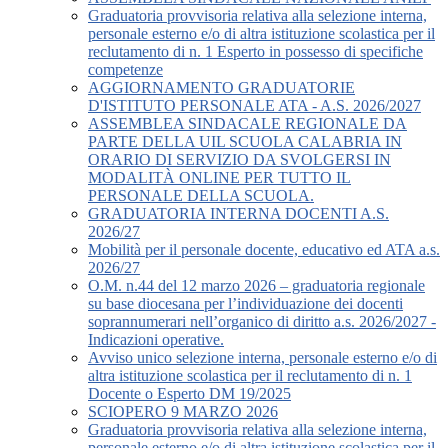
Graduatoria provvisoria relativa alla selezione interna,
personale esterno e/o di altra istituzione scolastica per il
reclutamento di n. 1 Esperto in possesso di specifiche
competenze
AGGIORNAMENTO GRADUATORIE
D'ISTITUTO PERSONALE ATA - A.S. 2026/2027
ASSEMBLEA SINDACALE REGIONALE DA
PARTE DELLA UIL SCUOLA CALABRIA IN
ORARIO DI SERVIZIO DA SVOLGERSI IN
MODALITÀ ONLINE PER TUTTO IL
PERSONALE DELLA SCUOLA.
GRADUATORIA INTERNA DOCENTI A.S.
2026/27
Mobilità per il personale docente, educativo ed ATA a.s.
2026/27
O.M. n.44 del 12 marzo 2026 – graduatoria regionale
su base diocesana per l’individuazione dei docenti
soprannumerari nell’organico di diritto a.s. 2026/2027 -
Indicazioni operative.
Avviso unico selezione interna, personale esterno e/o di
altra istituzione scolastica per il reclutamento di n. 1
Docente o Esperto DM 19/2025
SCIOPERO 9 MARZO 2026
Graduatoria provvisoria relativa alla selezione interna,
personale esterno e/o di altra istituzione scolastica per il