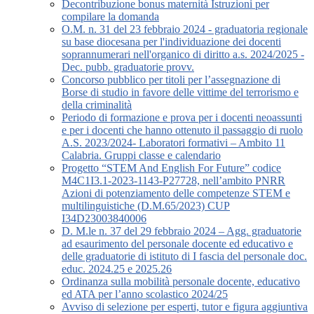
Decontribuzione bonus maternità Istruzioni per
compilare la domanda
O.M. n. 31 del 23 febbraio 2024 - graduatoria regionale
su base diocesana per l'individuazione dei docenti
soprannumerari nell'organico di diritto a.s. 2024/2025 -
Dec. pubb. graduatorie provv.
Concorso pubblico per titoli per l’assegnazione di
Borse di studio in favore delle vittime del terrorismo e
della criminalità
Periodo di formazione e prova per i docenti neoassunti
e per i docenti che hanno ottenuto il passaggio di ruolo
A.S. 2023/2024- Laboratori formativi – Ambito 11
Calabria. Gruppi classe e calendario
Progetto “STEM And English For Future” codice
M4C1I3.1-2023-1143-P27728, nell’ambito PNRR
Azioni di potenziamento delle competenze STEM e
multilinguistiche (D.M.65/2023) CUP
I34D23003840006
D. M.le n. 37 del 29 febbraio 2024 – Agg. graduatorie
ad esaurimento del personale docente ed educativo e
delle graduatorie di istituto di I fascia del personale doc.
educ. 2024.25 e 2025.26
Ordinanza sulla mobilità personale docente, educativo
ed ATA per l’anno scolastico 2024/25
Avviso di selezione per esperti, tutor e figura aggiuntiva