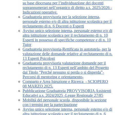
su base diocesana per l’individuazione dei docenti
soprannumerari nell’organico di diritto a.s. 2025/2026 -
Indicazioni operative.
Graduatoria provvisoria per la selezione interna,
personale esterno e/o di altra istituzione scolastica per il
reclutamento di n. 6 Docenti o Esperti
Avviso unico selezione interna, personale esterno e/o di
altra istituzione scolastica per il reclutamento di n. 10
Esperti in possesso di specifiche competenze e di n. 10
Tutor
Graduatoria provvisoria-Rettificata in autotutela- per la
valutazione delle domande relative al reclutamento di n.
13 Esperti Psicologi
Graduatoria provvisoria valutazione domande per il
reclutamento di n. 13 Esperti nell’ambito del Progetto
dal Titolo “Perché nessuno si perda o si disperda”-
Percorsi di mentoring e orientamento-
Comparto e Area Istruzione e Ricerca_- SCIOPERO
08 MARZO 2025.
Pubblicazione Graduatoria PROVVISORIA Assistenti
Educativi a.s. 2024/2025 -Legge Regionale 27/85
Mobilità del personale scuola, disponibile la sezione
con i termini per la partecipazione
Avviso unico selezione interna, personale esterno e/o di
altra istituzione scolastica per il reclutamento di n. 6