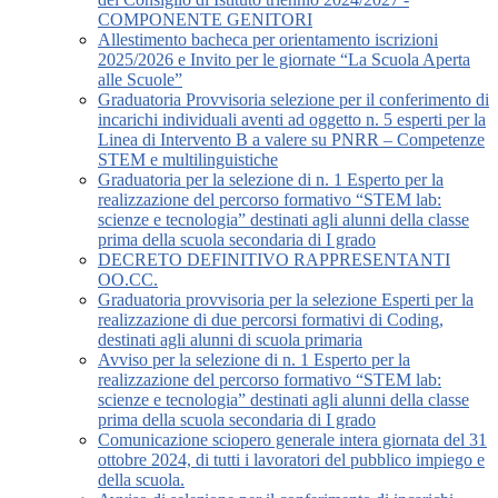
COMPONENTE GENITORI
Allestimento bacheca per orientamento iscrizioni
2025/2026 e Invito per le giornate “La Scuola Aperta
alle Scuole”
Graduatoria Provvisoria selezione per il conferimento di
incarichi individuali aventi ad oggetto n. 5 esperti per la
Linea di Intervento B a valere su PNRR – Competenze
STEM e multilinguistiche
Graduatoria per la selezione di n. 1 Esperto per la
realizzazione del percorso formativo “STEM lab:
scienze e tecnologia” destinati agli alunni della classe
prima della scuola secondaria di I grado
DECRETO DEFINITIVO RAPPRESENTANTI
OO.CC.
Graduatoria provvisoria per la selezione Esperti per la
realizzazione di due percorsi formativi di Coding,
destinati agli alunni di scuola primaria
Avviso per la selezione di n. 1 Esperto per la
realizzazione del percorso formativo “STEM lab:
scienze e tecnologia” destinati agli alunni della classe
prima della scuola secondaria di I grado
Comunicazione sciopero generale intera giornata del 31
ottobre 2024, di tutti i lavoratori del pubblico impiego e
della scuola.