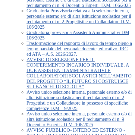
reclutamento di n. 9 Docenti o Esperti -D.M. 106/2025
Graduatoria Provvisoria relativa alla selezione interna,
personale esterno e/o di altra istituzione scolastica per il
reclutamento di n. 2 Progettisti e un Collaudatore D.M.
106/2025
Graduatoria provvisoria Assistenti Amministrativi DM
106/2025
Trasformazione del rapporto di lavoro da tempo pieno a
tempo parziale del personale docente, educativo, IRC
ed ATA – A.S. 2026/2027.
AVVISO DI SELEZIONE PER IL
CONFERIMENTO INCARICO INDIVIDUALE, A
DUE ASSISTENTI AMMINISTRATIVI E
COLLABORATORI SCOLASTICI NELL’AMBITO
DEL PROGETTO “IL FUTURO SI COSTRUISCE
SUI BANCHI DI SCUOLA”
Avviso unico selezione interna, personale esterno e/o di
altra istituzione scolastica per il reclutamento di n. 2
Progettisti e un Collaudatore in possesso di specifiche
competenze D.M. 19/2025
Avviso unico selezione interna, personale esterno e/o di
altra istituzione scolastica per il reclutamento di n. 9
Docenti o Esperti - D.M. 106/2025
AVVISO PUBBLICO- INTERO ED ESTERNO -