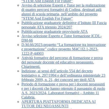
“STEM And English For Future”
Avviso di selezione Esperti e Tutor per la realizzazione
di quattro percorsi formativi di Coding, destinati agli
alunni di scuola primaria, nell’ambito del progetto
“STEM And English For Future”
Pubblicazione graduatorie definitive d’Istituto III Fascia
personale ATA triennio 2024/207
Pubblicazione graduatorie provvisorie ATA
Avviso selezione Esperto e Tutor formazione ICDL-
DM-66
D.M.66/2023-progetto “La formazione tra innovazione
e progettazione” codice progetto M4C1I2.1-2023-
1222-P-44003
Attività formative del percorso di formazione e prova
del personale docente ed educativo neoassunto.
Chiarimenti.
Indizione, ai sensi dell’articolo 554 del decreto
legislativo n. 297/1994 e dell’ordinanza ministeriale 23
febbraio 2009, n. 21, dei concorsi per titoli ATA
Periodo di formazione e prova per i docenti neoassunti
e per i docenti che hanno ottenuto il passaggio di ruolo
A.S. 2023/2024- Laboratori formativi – Ambito 11
Calabria.
APERTURA PIATTAFORMA DEDICATA AI
TUTOR DEI NEOASSUNTI