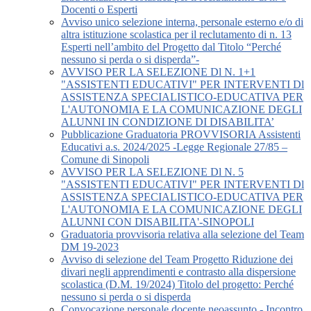
Docenti o Esperti
Avviso unico selezione interna, personale esterno e/o di
altra istituzione scolastica per il reclutamento di n. 13
Esperti nell’ambito del Progetto dal Titolo “Perché
nessuno si perda o si disperda”-
AVVISO PER LA SELEZIONE Dl N. 1+1
"ASSISTENTI EDUCATIVI" PER INTERVENTI Dl
ASSISTENZA SPECIALISTICO-EDUCATIVA PER
L'AUTONOMIA E LA COMUNICAZIONE DEGLI
ALUNNI IN CONDIZIONE DI DISABILITA’
Pubblicazione Graduatoria PROVVISORIA Assistenti
Educativi a.s. 2024/2025 -Legge Regionale 27/85 –
Comune di Sinopoli
AVVISO PER LA SELEZIONE Dl N. 5
"ASSISTENTI EDUCATIVI" PER INTERVENTI Dl
ASSISTENZA SPECIALISTICO-EDUCATIVA PER
L'AUTONOMIA E LA COMUNICAZIONE DEGLI
ALUNNI CON DISABILITA'-SINOPOLI
Graduatoria provvisoria relativa alla selezione del Team
DM 19-2023
Avviso di selezione del Team Progetto Riduzione dei
divari negli apprendimenti e contrasto alla dispersione
scolastica (D.M. 19/2024) Titolo del progetto: Perché
nessuno si perda o si disperda
Convocazione personale docente neoassunto - Incontro