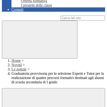
Offerta formativa
I progetti delle classi
Contatti
Campo di ricerca per le pagine del sito
Home
>
Novità
>
Le notizie
>
Graduatoria provvisoria per la selezione Esperti e Tutor per la
realizzazione di quattro percorsi formativi destinati agli alunni
di scuola secondaria di I grado