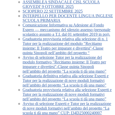
ASSEMBLEA SINDACALE CISL SCUOLA
GIOVEDI' 9 OTTOBRE 2025
SCIOPERO 22 SETTEMBRE 2025
INTERPELLO PER DOCENTE LINGUA INGLESE
SCUOLA PRIMARIA
Comunicazione Informativa su Adesione al Fondo
Espero — meccanismo del silenzio assenso (personale
scolastico assunto a T.I. dal 01 settembre 2019 in poi).
Graduatoria provvisoria relativa alla selezione di n. 1
Tutor per la realizzazione del modulo "Recitiamo
insieme: Il Teatro per imparare e divertirsi"-Classe
quinta Sinopoli nell’ambito del progetto “
Avviso di selezione Tutor per la realizzazione del
modulo formativo "Recitiamo insieme: Il Teatro per
imparare e divertirsi"-Classe quinta Sinopoli
nell’ambito del progetto “La scuola ti dà una mano”
Graduatoria definitiva relativa alla selezione Esperti e
Tutor per la realizzazione di nove moduli formativi
nell’ambito del progetto “La scuola ti dà una mano”
Graduatoria provvisoria relativa alla selezione Esperti e
Tutor per la realizzazione di nove moduli formativi
nell’ambito del progetto “La scuola ti dà una mano”
Avviso di selezione Esperti e Tutor per la realizzazione
di nove moduli formativi nell’ambito del progetto “La
scuola ti dà una mano” CUP: I34D25000240007