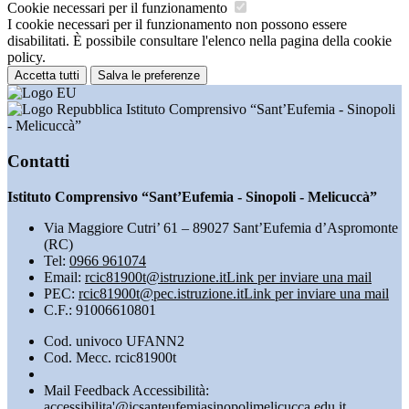
Cookie necessari per il funzionamento
I cookie necessari per il funzionamento non possono essere
disabilitati. È possibile consultare l'elenco nella pagina della cookie
policy.
Accetta tutti
Salva le preferenze
Istituto Comprensivo “Sant’Eufemia - Sinopoli
- Melicuccà”
Contatti
Istituto Comprensivo “Sant’Eufemia - Sinopoli - Melicuccà”
Via Maggiore Cutri’ 61 – 89027 Sant’Eufemia d’Aspromonte
(RC)
Tel:
0966 961074
Email:
rcic81900t@istruzione.it
Link per inviare una mail
PEC:
rcic81900t@pec.istruzione.it
Link per inviare una mail
C.F.: 91006610801
Cod. univoco UFANN2
Cod. Mecc. rcic81900t
Mail Feedback Accessibilità:
accessibilita'@icsanteufemiasinopolimelicucca.edu.it