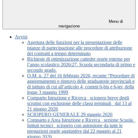
Menu di
navigazione
Avvisi
Apertura delle funzioni per la presentazione delle
istanze di partecipazione alle procedure di attribuzione
dei contratti a tempo determinato
Richieste di ottimizzazione cattedre orarie esterne per
l’anno scolastico 2026/27. Scuola secondaria di primo e
secondo grado.
O.M. n. 27 del 16 febbraio 2026, recante “Procedure di
aggiornamento e rinnovo delle graduatorie provinciali e
di istituto di cui all’articolo 4, commi 6-bis e 6-ter, della
legge 3 maggio 1999
Comparto Istruzione e Ricerca_ sciopero breve degli
scrutini con esclusione delle classi terminali_ dal 13 al
21 giugno 2026
SCIOPERO GENERALE 29 maggio 2026
Comparto e Area Istruzione e Ricerca_ sezione Scuola_
Istituti tecnici_ sciopero con astensione da tutte le
prestazioni orarie aggiuntive dal 22 maggio al 21
giugno 2026