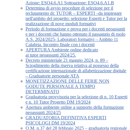
Azione: ESO4.6.A1 Sottoazione: ESO4.6.A1.B
Determina di avvio procedure di selezione per il
reclutamento di: TUTOR – ESPERTI –da impiegare
nell'ambito del progetto: selezione Esperti e Tutor per la
realizzazione di nove moduli formativi
Periodo di formazione e prova per i docenti neoassunti
e per i docenti che hanno ottenuto il passaggio di ruolo
A.S. 2024/2025- Laboratori formativi – Ambito 11
Calabria. Incontro finale con i docenti
APERTURA Ambiente online dedicato
ai tutor neoassunti 2024/25.
Decreto ministeriale 21 maggio 2024, n. 89 –
Scioglimento della riserva relativa al possesso della
certificazione internazionale di alfabetizzazione digitale
– Graduatorie personale ATA
MONETIZZAZIONE DELLE FERIE NON
GODUTE PERSONALE A TEMPO
DETERMINATO
Graduatoria provvisoria per la selezione di n. 10 Esperti
e n. 10 Tutor Progetto DM 19/2024
Apertura ambiente online a supporto della formazione
neoassunti 2024/25
GRADUATORIA DEFINITIVA ESPERTI
PSICOLOGI DM 19/2024
O.M. n.37 del 28 febbraio 2025 – graduatoria regionale