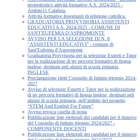
propedeutico attività formative A.S. 2024/2025 -
Ambito11 Calabria.
Attività formative Insegnanti di religione cattolica.
GRADUATORIA PROVVISORIA ASSISTENTI
EDUCATIVI A.S. 2024/2025 - COMUNE DI
SANT'EUFEMIA D'ASPROMONTE
AVVISO PER LA SELEZIONE Dl N. 8
"ASSISTENTI EDUCATIVI" - comune di
Sant'Eufemia d'Aspromonte
Graduatoria Provvisoria per la selezione Esperti e Tutor
per la realizzazione di tre percorsi formativi di lingua
inglese, destinati agli alunni di scuola primaria,
INGLESE
Proclamazione eletti Consiglio di Istituto-triennio 2024-
2027
Avviso di selezione Esperti e Tutor per la realizzazione
di tre percorsi formativi di lingua inglese, destinati agli
alunni di scuola primaria, nell’ambito del progetto
“STEM And English For Future”
Avviso revoca casella di posta
Pubblicazione liste elettorali dei candidati per il rinnovo
del Consiglio di Istituto triennio 2024/2027 -
COMPONENTE DOCENTI
Pubblicazione liste elettorali dei candidati per il rinnovo
del Consiglio di Istituto triennio 2024/2027 -